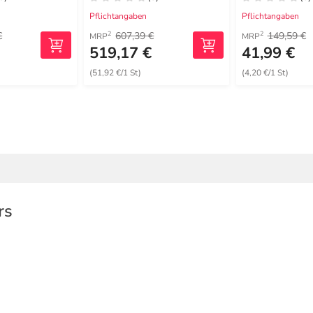
Pflichtangaben
Pflichtangaben
€
607,39 €
149,59 €
2
2
MRP
MRP
€
519,17 €
41,99 €
(51,92 €/1 St)
(4,20 €/1 St)
rs