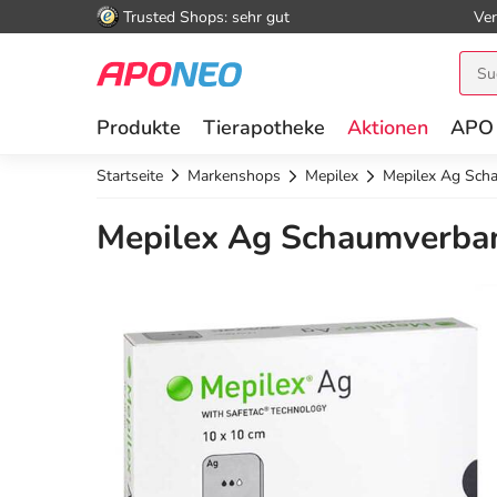
Trusted Shops: sehr gut
Ver
Produkte
Tierapotheke
Aktionen
APO
Startseite
Markenshops
Mepilex
Mepilex Ag Scha
Mepilex Ag Schaumverband