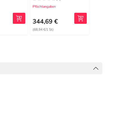
Pflichtangaben
Pflichtangaben
148,20 €
2
MRP
344,69 €
122,39 €
(68,94 €/1 St)
(24,48 €/1 St)