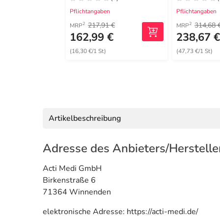
Pflichtangaben
Pflichtangaben
217,91 €
314,68 
2
2
MRP
MRP
162,99 €
238,67 
(16,30 €/1 St)
(47,73 €/1 St)
Artikelbeschreibung
Adresse des Anbieters/Herstelle
Acti Medi GmbH
Birkenstraße 6
71364 Winnenden
elektronische Adresse: https://acti-medi.de/