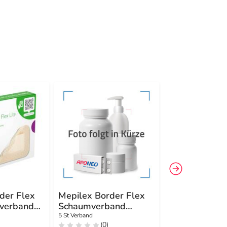
-17%
4
der Flex
Mepilex Border Flex
Mepilex Lite
mverband
Schaumverband
Schaumverba
haft.15x19 cm oval
12,5x12,5cm s
5 St Verband
5 St Verband
(0)
(0)