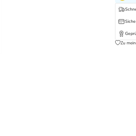
Schne
Siche
Geprü
Zu mein