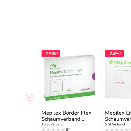
-25%
-24%
4
4
Mepilex Border Flex
Mepilex Li
Schaumverband
Schaumve
haftend 7,5x7,5 cm
17,5x17,5c
10 St Verband
5 St Verband
(0)
(