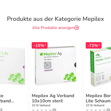
Produkte aus der Kategorie Mepilex
Alle Produkte anzeigen
-15%
-72%
4
4
te
Mepilex Ag Verband
Mepilex Bor
rband
10x10cm steril
Lite Schau
m steril
4x5 cm
10 St Verband
10 St Verband
0)
(0)
(0)