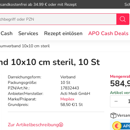
sandkostenfrei ab 34.99 € oder mit Rezept
Sc
 Cash
Services
Rezept einlösen
APO Cash Deals
umverband 10x10 cm steril
 10x10 cm steril, 10 St
Mengenrab
Darreichungsform:
Verband
584,
Packungsgröße:
10 St
PZN/Art.Nr.:
17832443
Artikel ve
Anbieter/Hersteller:
Acti Medi GmbH
Marke/Präparat:
Mepilex
Grundpreis:
58,50 €/1 St
Versan
Zur Artikelbeschreibung
AP