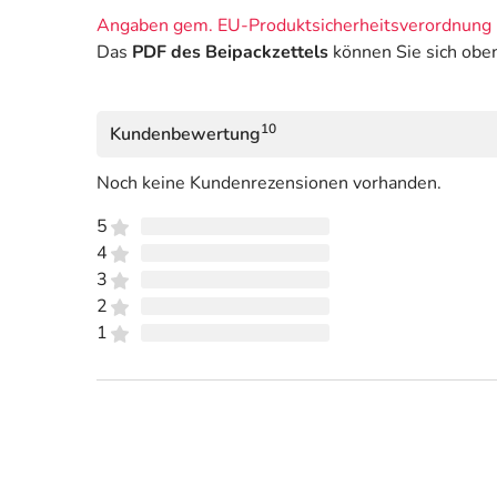
Angaben gem. EU-Produktsicherheitsverordnung 
Das
PDF des Beipackzettels
können Sie sich obe
10
Kundenbewertung
Noch keine Kundenrezensionen vorhanden.
5
4
3
2
1