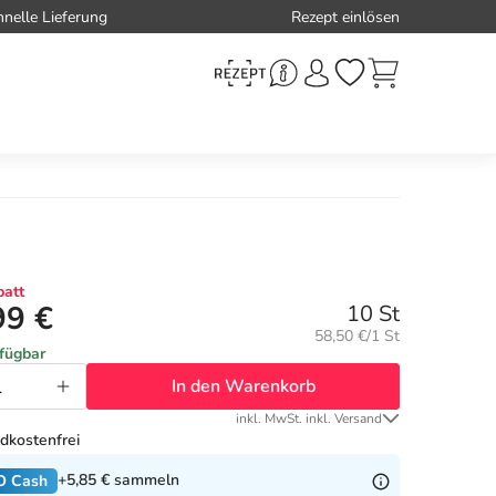
hnelle Lieferung
Rezept einlösen
att
99 €
10 St
Grundpreis:
58,50 €/1 St
rfügbar
In den Warenkorb
inkl. MwSt. inkl. Versand
dkostenfrei
+5,85 €
sammeln
O Cash