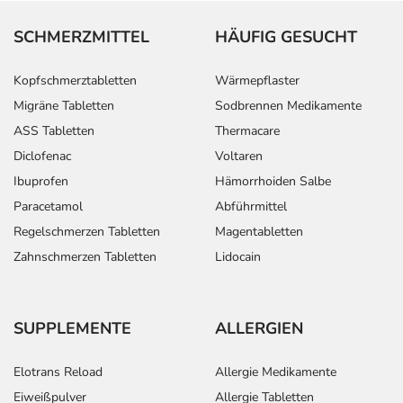
SCHMERZMITTEL
HÄUFIG GESUCHT
Kopfschmerztabletten
Wärmepflaster
Migräne Tabletten
Sodbrennen Medikamente
ASS Tabletten
Thermacare
Diclofenac
Voltaren
Ibuprofen
Hämorrhoiden Salbe
Paracetamol
Abführmittel
Regelschmerzen Tabletten
Magentabletten
Zahnschmerzen Tabletten
Lidocain
SUPPLEMENTE
ALLERGIEN
Elotrans Reload
Allergie Medikamente
Eiweißpulver
Allergie Tabletten