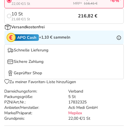
Refluthin, Lasea & Carmenthin Deals
Sport & Fitness
Täglich gut versorgt
-6%
MRP²
116,41 €
22,00 €/1 St
10 St
216,82 €
Salus Deals
Tierapotheke
21,68 €/1 St
Versandkostenfrei
Vitamine & Mineralstoffe
+1,10 €
sammeln
APO Cash
Marken
Schnelle Lieferung
Sichere Zahlung
Geprüfter Shop
Zu meiner Favoriten-Liste hinzufügen
Darreichungsform:
Verband
Packungsgröße:
5 St
PZN/Art.Nr.:
17832325
Anbieter/Hersteller:
Acti Medi GmbH
Marke/Präparat:
Mepilex
Grundpreis:
22,00 €/1 St