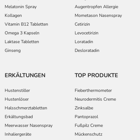
Melatonin Spray
Augentropfen Allergie
Kollagen
Mometason Nasenspray
Vitamin B12 Tabletten
Cetirizin
Omega 3 Kapseln
Levocetirizin
Laktase Tabletten
Loratadin
Ginseng
Desloratadin
ERKÄLTUNGEN
TOP PRODUKTE
Hustenstiller
Fieberthermometer
Hustenlöser
Neurodermitis Creme
Halsschmerztabletten
Zinksalbe
Erkältungsbad
Pantoprazol
Meerwasser Nasenspray
Fußpilz Creme
Inhaliergeräte
Mückenschutz