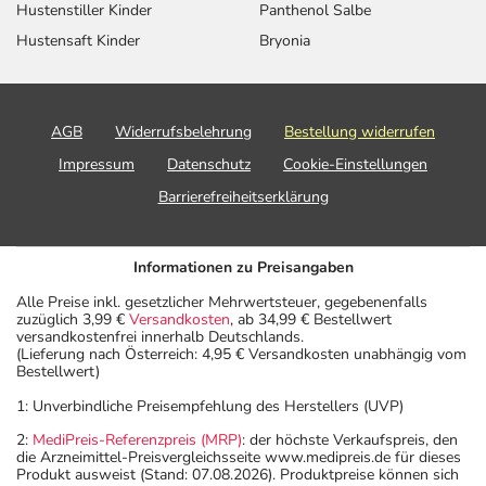
Hustenstiller Kinder
Panthenol Salbe
Hustensaft Kinder
Bryonia
AGB
Widerrufsbelehrung
Bestellung widerrufen
Impressum
Datenschutz
Cookie-Einstellungen
Barrierefreiheitserklärung
Informationen zu Preisangaben
Alle Preise inkl. gesetzlicher Mehrwertsteuer, gegebenenfalls
zuzüglich 3,99 €
Versandkosten
, ab 34,99 € Bestellwert
versandkostenfrei innerhalb Deutschlands.
(Lieferung nach Österreich: 4,95 € Versandkosten unabhängig vom
Bestellwert)
1: Unverbindliche Preisempfehlung des Herstellers (UVP)
2:
MediPreis-Referenzpreis (MRP)
: der höchste Verkaufspreis, den
die Arzneimittel-Preisvergleichsseite www.medipreis.de für dieses
Produkt ausweist (Stand: 07.08.2026). Produktpreise können sich