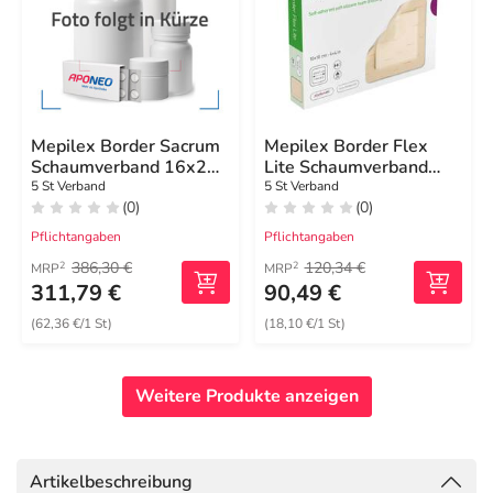
Mepilex Border Sacrum
Mepilex Border Flex
Schaumverband 16x20
Lite Schaumverband
cm steril
10x10 cm
5 St Verband
5 St Verband
(0)
(0)
Pflichtangaben
Pflichtangaben
386,30 €
120,34 €
2
2
MRP
MRP
311,79 €
90,49 €
(62,36 €/1 St)
(18,10 €/1 St)
Weitere Produkte anzeigen
Artikelbeschreibung