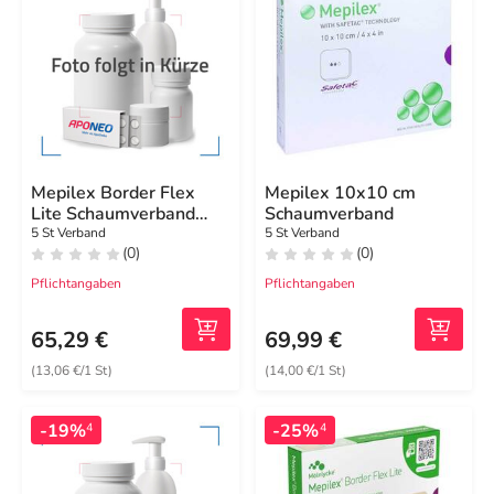
Mepilex Border Flex
Mepilex 10x10 cm
Lite Schaumverband
Schaumverband
5x12,5 cm
5 St Verband
5 St Verband
(0)
(0)
Pflichtangaben
Pflichtangaben
65,29 €
69,99 €
(13,06 €/1 St)
(14,00 €/1 St)
-19%
-25%
4
4