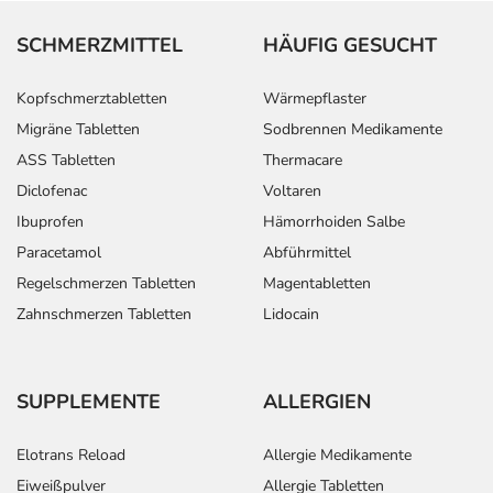
SCHMERZMITTEL
HÄUFIG GESUCHT
Kopfschmerztabletten
Wärmepflaster
Migräne Tabletten
Sodbrennen Medikamente
ASS Tabletten
Thermacare
Diclofenac
Voltaren
Ibuprofen
Hämorrhoiden Salbe
Paracetamol
Abführmittel
Regelschmerzen Tabletten
Magentabletten
Zahnschmerzen Tabletten
Lidocain
SUPPLEMENTE
ALLERGIEN
Elotrans Reload
Allergie Medikamente
Eiweißpulver
Allergie Tabletten