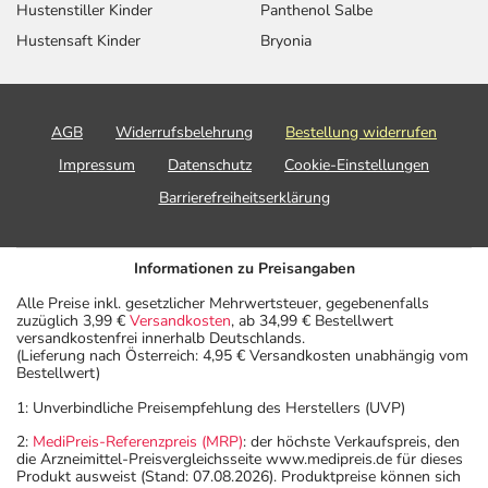
Hustenstiller Kinder
Panthenol Salbe
Hustensaft Kinder
Bryonia
AGB
Widerrufsbelehrung
Bestellung widerrufen
Impressum
Datenschutz
Cookie-Einstellungen
Barrierefreiheitserklärung
Informationen zu Preisangaben
Alle Preise inkl. gesetzlicher Mehrwertsteuer, gegebenenfalls
zuzüglich 3,99 €
Versandkosten
, ab 34,99 € Bestellwert
versandkostenfrei innerhalb Deutschlands.
(Lieferung nach Österreich: 4,95 € Versandkosten unabhängig vom
Bestellwert)
1: Unverbindliche Preisempfehlung des Herstellers (UVP)
2:
MediPreis-Referenzpreis (MRP)
: der höchste Verkaufspreis, den
die Arzneimittel-Preisvergleichsseite www.medipreis.de für dieses
Produkt ausweist (Stand: 07.08.2026). Produktpreise können sich