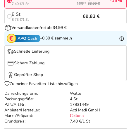
Refluthin, Lasea & Carmenthin Deals
Sport & Fitness
Täglich gut versorgt
-13%
MRP²
33,99 €
7,40 €/1 St
8 St
69,83 €
Salus Deals
Tierapotheke
8,73 €/1 St
Versandkostenfrei ab 34,99 €
Vitamine & Mineralstoffe
+0,30 €
sammeln
APO Cash
Marken
Schnelle Lieferung
Sichere Zahlung
Geprüfter Shop
Zu meiner Favoriten-Liste hinzufügen
Darreichungsform:
Watte
Packungsgröße:
4 St
PZN/Art.Nr.:
17831449
Anbieter/Hersteller:
Acti Medi GmbH
Marke/Präparat:
Cellona
Grundpreis:
7,40 €/1 St