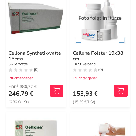
Cellona Synthetikwatte
Cellona Polster 19x38
15cmx
cm
36 St Watte
10 St Verband
(0)
(0)
Pflichtangaben
Pflichtangaben
386,77 €
2
MRP
246,79 €
153,93 €
(6,86 €/1 St)
(15,39 €/1 St)