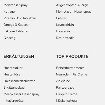
Melatonin Spray
Augentropfen Allergie
Kollagen
Mometason Nasenspray
Vitamin B12 Tabletten
Cetirizin
Omega 3 Kapseln
Levocetirizin
Laktase Tabletten
Loratadin
Ginseng
Desloratadin
ERKÄLTUNGEN
TOP PRODUKTE
Hustenstiller
Fieberthermometer
Hustenlöser
Neurodermitis Creme
Halsschmerztabletten
Zinksalbe
Erkältungsbad
Pantoprazol
Meerwasser Nasenspray
Fußpilz Creme
Inhaliergeräte
Mückenschutz