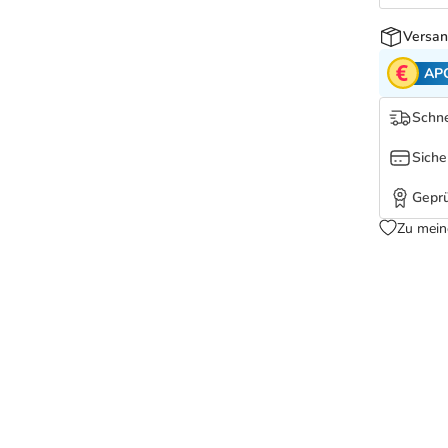
Versan
AP
Schne
Siche
Geprü
Zu mein