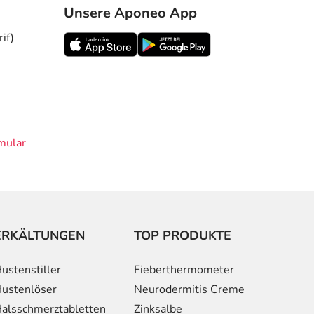
Unsere Aponeo App
if)
mular
ERKÄLTUNGEN
TOP PRODUKTE
ustenstiller
Fieberthermometer
ustenlöser
Neurodermitis Creme
alsschmerztabletten
Zinksalbe