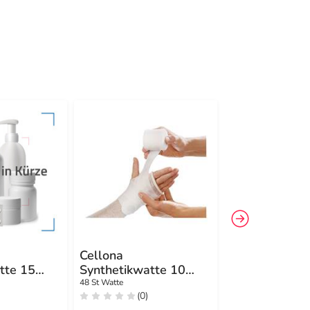
-28%
4
Cellona
Cellona Pols
tte 15
Synthetikwatte 10
cm
le
cmx3 m Rolle
48 St Watte
10 St Watte
(0)
(0)