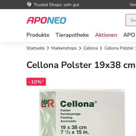
Trusted Shops: sehr gut
Ver
Produkte
Tierapotheke
Aktionen
APO
Startseite
Markenshops
Cellona
Cellona Polster
Cellona Polster 19x38 cm
-10%
4