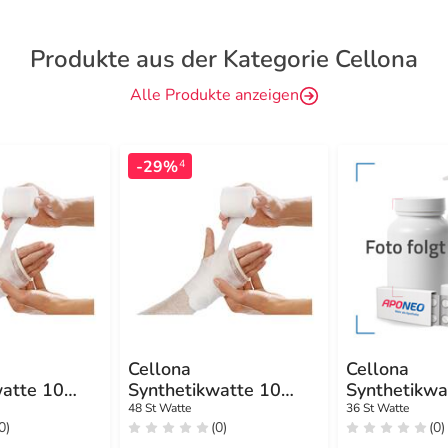
Produkte aus der Kategorie Cellona
Alle Produkte anzeigen
-29%
4
Cellona
Cellona
watte 10
Synthetikwatte 10
Synthetikwa
lle
cmx3 m Rolle
cmx3 m Rol
48 St Watte
36 St Watte
0)
(0)
(0)