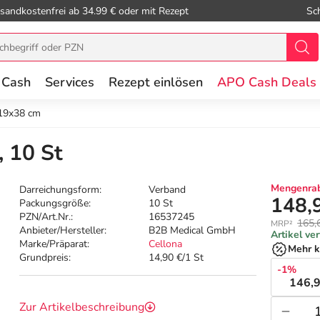
sandkostenfrei ab 34.99 € oder mit Rezept
Sc
 Cash
Services
Rezept einlösen
APO Cash Deals
 19x38 cm
, 10 St
Mengenrab
Darreichungsform:
Verband
148,
Packungsgröße:
10 St
PZN/Art.Nr.:
16537245
165,
MRP²
Anbieter/Hersteller:
B2B Medical GmbH
Artikel ve
Marke/Präparat:
Cellona
Mehr k
Grundpreis:
14,90 €/1 St
-1%
146,9
Zur Artikelbeschreibung