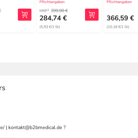
Pflichtangaben
Pflichtangaben
€
399,90 €
2
MRP
€
284,74 €
366,59 €
(5,93 €/1 St)
(10,18 €/1 St)
rs
e/ | kontakt@b2bmedical.de ?