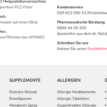
Heilpraktikerverzeichnis
griertem PLZ-Filter
Kundenservice
030 622 000 10 (Festnetztar
ads
mulare auf einen Blick
Pharmazeutische Beratung
0800 44 00 200
ches
(kostenfrei aus dem dt. Netz)
und Pflichten bei APONEO
Schreiben Sie uns
Nutzen Sie unser
Kontaktfor
SUPPLEMENTE
ALLERGIEN
Elotrans Reload
Allergie Medikamente
H
Eiweißpulver
Allergie Tabletten
H
Melatonin Spray
Augentropfen Allergie
H