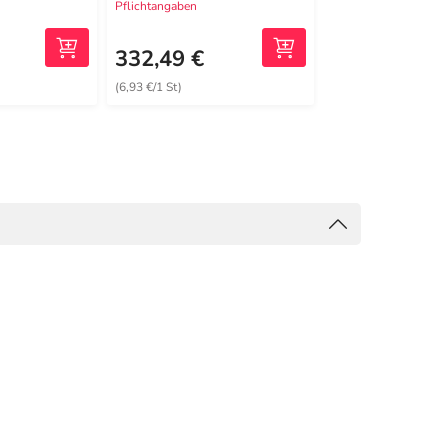
Pflichtangaben
Pflichtangaben
192,30 €
2
MRP
332,49 €
138,99 €
(6,93 €/1 St)
(13,90 €/1 St)