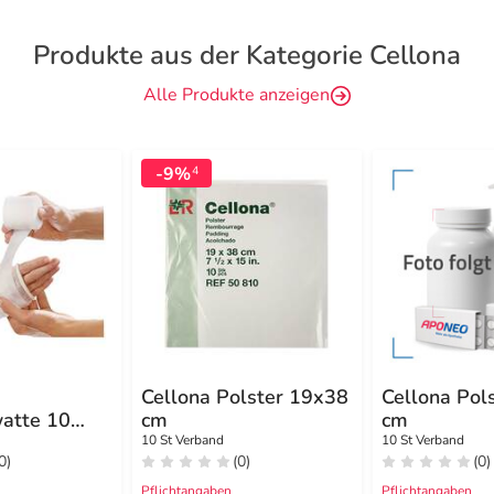
Produkte aus der Kategorie Cellona
Alle Produkte anzeigen
-9%
4
Cellona Polster 19x38
Cellona Pol
watte 10
cm
cm
lle
10 St Verband
10 St Verband
0)
(0)
(0)
Pflichtangaben
Pflichtangaben