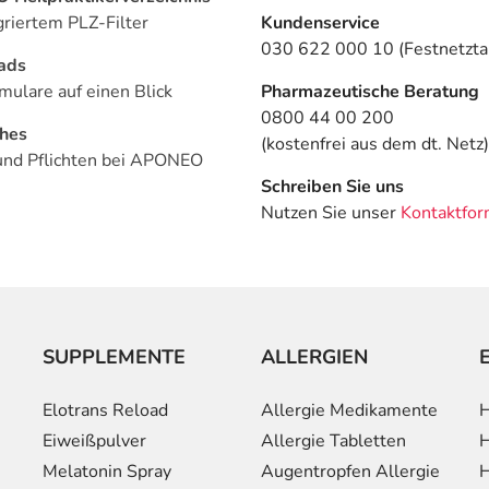
griertem PLZ-Filter
Kundenservice
030 622 000 10 (Festnetztar
ads
mulare auf einen Blick
Pharmazeutische Beratung
0800 44 00 200
ches
(kostenfrei aus dem dt. Netz)
und Pflichten bei APONEO
Schreiben Sie uns
Nutzen Sie unser
Kontaktfor
SUPPLEMENTE
ALLERGIEN
Elotrans Reload
Allergie Medikamente
H
Eiweißpulver
Allergie Tabletten
H
Melatonin Spray
Augentropfen Allergie
H