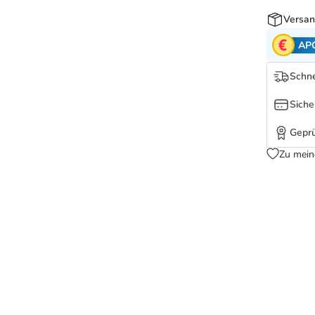
Versan
AP
Schne
Siche
Geprü
Zu mein