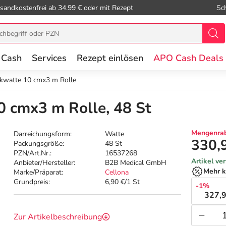
sandkostenfrei ab 34.99 € oder mit Rezept
Sc
 Cash
Services
Rezept einlösen
APO Cash Deals
ikwatte 10 cmx3 m Rolle
0 cmx3 m Rolle, 48 St
Mengenrab
Darreichungsform:
Watte
330,
Packungsgröße:
48 St
PZN/Art.Nr.:
16537268
Artikel ve
Anbieter/Hersteller:
B2B Medical GmbH
Mehr k
Marke/Präparat:
Cellona
Grundpreis:
6,90 €/1 St
-1%
327,9
Zur Artikelbeschreibung