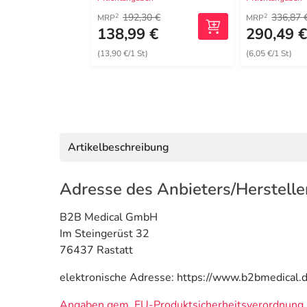
192,30 €
336,87 
2
2
MRP
MRP
138,99 €
290,49 
(13,90 €/1 St)
(6,05 €/1 St)
Artikelbeschreibung
Adresse des Anbieters/Herstelle
B2B Medical GmbH
Im Steingerüst 32
76437 Rastatt
elektronische Adresse: https://www.b2bmedical.d
Angaben gem. EU-Produktsicherheitsverordnung 