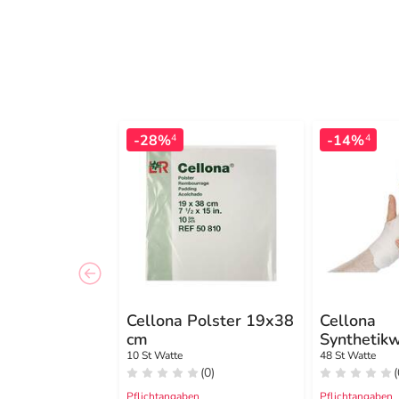
-28%
-14%
4
4
Cellona Polster 19x38
Cellona
cm
Synthetik
cmx3 m Ro
10 St Watte
48 St Watte
(0)
(
Pflichtangaben
Pflichtangaben