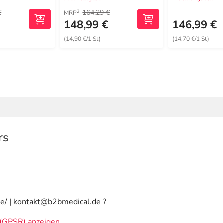
€
164,29 €
2
MRP
€
148,99 €
146,99 €
(14,90 €/1 St)
(14,70 €/1 St)
rs
e/ | kontakt@b2bmedical.de ?
(GPSR) anzeigen