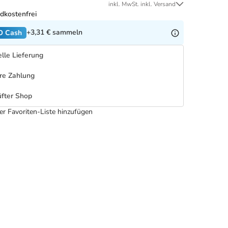
inkl. MwSt. inkl. Versand
dkostenfrei
+3,31 €
sammeln
O Cash
lle Lieferung
re Zahlung
fter Shop
er Favoriten-Liste hinzufügen