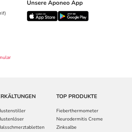
Unsere Aponeo App
if)
mular
ERKÄLTUNGEN
TOP PRODUKTE
ustenstiller
Fieberthermometer
ustenlöser
Neurodermitis Creme
alsschmerztabletten
Zinksalbe