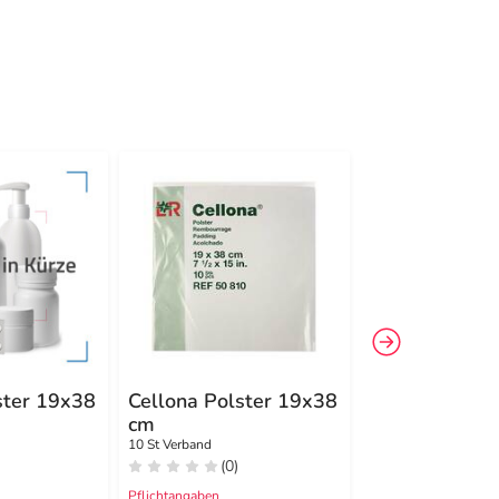
ster 19x38
Cellona Polster 19x38
Cellona
cm
Synthetikwat
cmx3 m Rolle
10 St Verband
48 St Watte
(0)
(0)
Pflichtangaben
Pflichtangaben