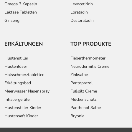
Omega 3 Kapseln
Levocetirizin
Laktase Tabletten
Loratadin
Ginseng
Desloratadin
ERKÄLTUNGEN
TOP PRODUKTE
Hustenstiller
Fieberthermometer
Hustenlöser
Neurodermitis Creme
Halsschmerztabletten
Zinksalbe
Erkältungsbad
Pantoprazol
Meerwasser Nasenspray
Fußpilz Creme
Inhaliergeräte
Mückenschutz
Hustenstiller Kinder
Panthenol Salbe
Hustensaft Kinder
Bryonia