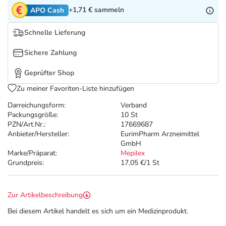
Refluthin, Lasea & Carmenthin Deals
Sport & Fitness
Täglich gut versorgt
+1,71 €
sammeln
APO Cash
Salus Deals
Tierapotheke
Schnelle Lieferung
Sichere Zahlung
Vitamine & Mineralstoffe
Geprüfter Shop
Marken
Zu meiner Favoriten-Liste hinzufügen
Darreichungsform:
Verband
Packungsgröße:
10 St
PZN/Art.Nr.:
17669687
Anbieter/Hersteller:
EurimPharm Arzneimittel
GmbH
Marke/Präparat:
Mepilex
Grundpreis:
17,05 €/1 St
Zur Artikelbeschreibung
Bei diesem Artikel handelt es sich um ein Medizinprodukt.