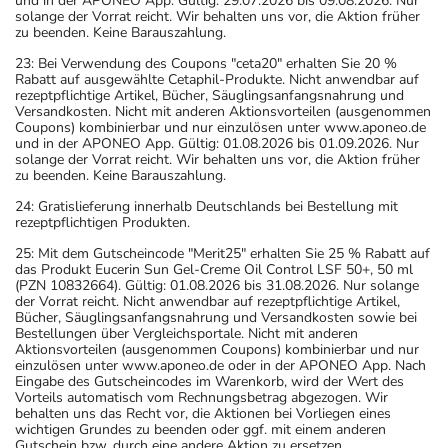
und in der APONEO App. Gültig: 29.07.2026 bis 09.08.2026. Nur
solange der Vorrat reicht. Wir behalten uns vor, die Aktion früher
zu beenden. Keine Barauszahlung.
23: Bei Verwendung des Coupons "ceta20" erhalten Sie 20 %
Rabatt auf ausgewählte Cetaphil-Produkte. Nicht anwendbar auf
rezeptpflichtige Artikel, Bücher, Säuglingsanfangsnahrung und
Versandkosten. Nicht mit anderen Aktionsvorteilen (ausgenommen
Coupons) kombinierbar und nur einzulösen unter www.aponeo.de
und in der APONEO App. Gültig: 01.08.2026 bis 01.09.2026. Nur
solange der Vorrat reicht. Wir behalten uns vor, die Aktion früher
zu beenden. Keine Barauszahlung.
24: Gratislieferung innerhalb Deutschlands bei Bestellung mit
rezeptpflichtigen Produkten.
25: Mit dem Gutscheincode "Merit25" erhalten Sie 25 % Rabatt auf
das Produkt Eucerin Sun Gel-Creme Oil Control LSF 50+, 50 ml
(PZN 10832664). Gültig: 01.08.2026 bis 31.08.2026. Nur solange
der Vorrat reicht. Nicht anwendbar auf rezeptpflichtige Artikel,
Bücher, Säuglingsanfangsnahrung und Versandkosten sowie bei
Bestellungen über Vergleichsportale. Nicht mit anderen
Aktionsvorteilen (ausgenommen Coupons) kombinierbar und nur
einzulösen unter www.aponeo.de oder in der APONEO App. Nach
Eingabe des Gutscheincodes im Warenkorb, wird der Wert des
Vorteils automatisch vom Rechnungsbetrag abgezogen. Wir
behalten uns das Recht vor, die Aktionen bei Vorliegen eines
wichtigen Grundes zu beenden oder ggf. mit einem anderen
Gutschein bzw. durch eine andere Aktion zu ersetzen.