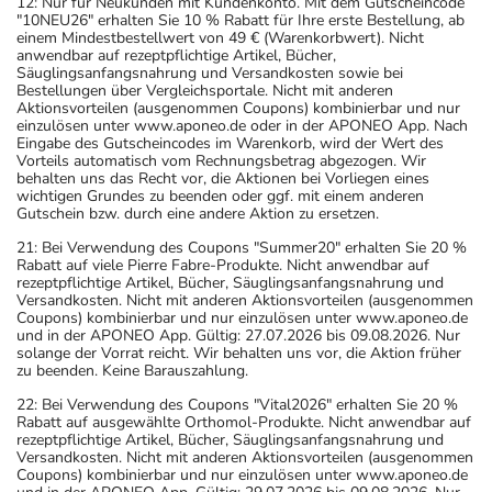
12: Nur für Neukunden mit Kundenkonto. Mit dem Gutscheincode
"10NEU26" erhalten Sie 10 % Rabatt für Ihre erste Bestellung, ab
einem Mindestbestellwert von 49 € (Warenkorbwert). Nicht
anwendbar auf rezeptpflichtige Artikel, Bücher,
Säuglingsanfangsnahrung und Versandkosten sowie bei
Bestellungen über Vergleichsportale. Nicht mit anderen
Aktionsvorteilen (ausgenommen Coupons) kombinierbar und nur
einzulösen unter www.aponeo.de oder in der APONEO App. Nach
Eingabe des Gutscheincodes im Warenkorb, wird der Wert des
Vorteils automatisch vom Rechnungsbetrag abgezogen. Wir
behalten uns das Recht vor, die Aktionen bei Vorliegen eines
wichtigen Grundes zu beenden oder ggf. mit einem anderen
Gutschein bzw. durch eine andere Aktion zu ersetzen.
21: Bei Verwendung des Coupons "Summer20" erhalten Sie 20 %
Rabatt auf viele Pierre Fabre-Produkte. Nicht anwendbar auf
rezeptpflichtige Artikel, Bücher, Säuglingsanfangsnahrung und
Versandkosten. Nicht mit anderen Aktionsvorteilen (ausgenommen
Coupons) kombinierbar und nur einzulösen unter www.aponeo.de
und in der APONEO App. Gültig: 27.07.2026 bis 09.08.2026. Nur
solange der Vorrat reicht. Wir behalten uns vor, die Aktion früher
zu beenden. Keine Barauszahlung.
22: Bei Verwendung des Coupons "Vital2026" erhalten Sie 20 %
Rabatt auf ausgewählte Orthomol-Produkte. Nicht anwendbar auf
rezeptpflichtige Artikel, Bücher, Säuglingsanfangsnahrung und
Versandkosten. Nicht mit anderen Aktionsvorteilen (ausgenommen
Coupons) kombinierbar und nur einzulösen unter www.aponeo.de