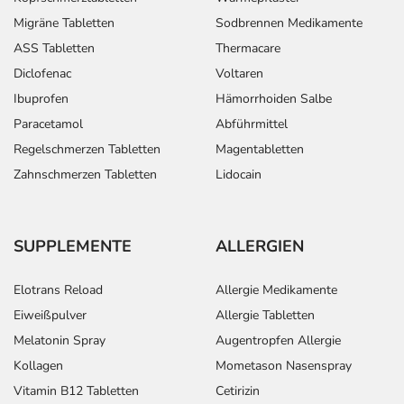
Migräne Tabletten
Sodbrennen Medikamente
ASS Tabletten
Thermacare
Diclofenac
Voltaren
Ibuprofen
Hämorrhoiden Salbe
Paracetamol
Abführmittel
Regelschmerzen Tabletten
Magentabletten
Zahnschmerzen Tabletten
Lidocain
SUPPLEMENTE
ALLERGIEN
Elotrans Reload
Allergie Medikamente
Eiweißpulver
Allergie Tabletten
Melatonin Spray
Augentropfen Allergie
Kollagen
Mometason Nasenspray
Vitamin B12 Tabletten
Cetirizin