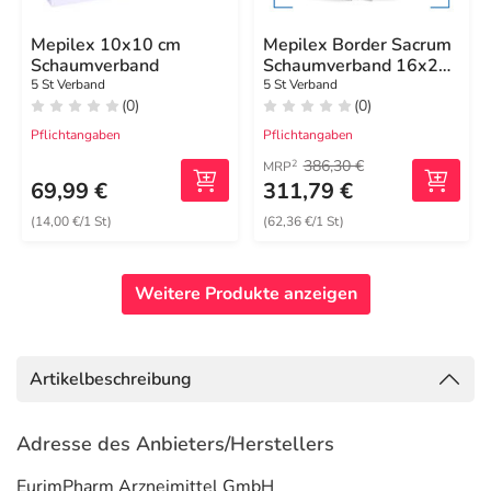
Mepilex 10x10 cm
Mepilex Border Sacrum
Schaumverband
Schaumverband 16x20
cm steril
5 St Verband
5 St Verband
(0)
(0)
Pflichtangaben
Pflichtangaben
386,30 €
2
MRP
69,99 €
311,79 €
(14,00 €/1 St)
(62,36 €/1 St)
Weitere Produkte anzeigen
Artikelbeschreibung
Adresse des Anbieters/Herstellers
EurimPharm Arzneimittel GmbH