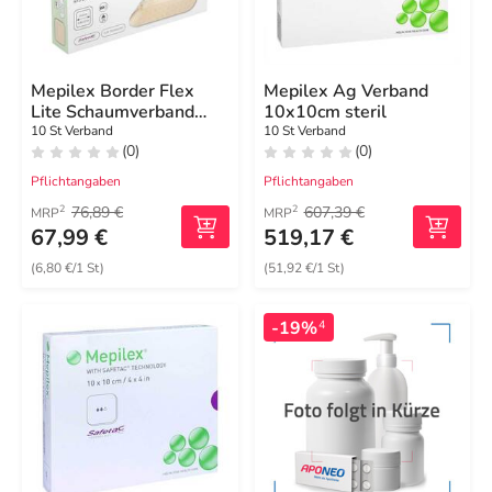
Mepilex Border Flex
Mepilex Ag Verband
Lite Schaumverband
10x10cm steril
4x5 cm
10 St Verband
10 St Verband
(0)
(0)
Pflichtangaben
Pflichtangaben
76,89 €
607,39 €
2
2
MRP
MRP
67,99 €
519,17 €
(6,80 €/1 St)
(51,92 €/1 St)
-19%
4