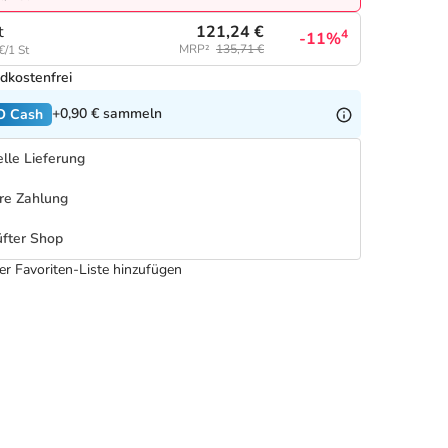
121,24 €
t
4
-11%
MRP²
135,71 €
€/1 St
dkostenfrei
+0,90 €
sammeln
O Cash
lle Lieferung
re Zahlung
fter Shop
er Favoriten-Liste hinzufügen