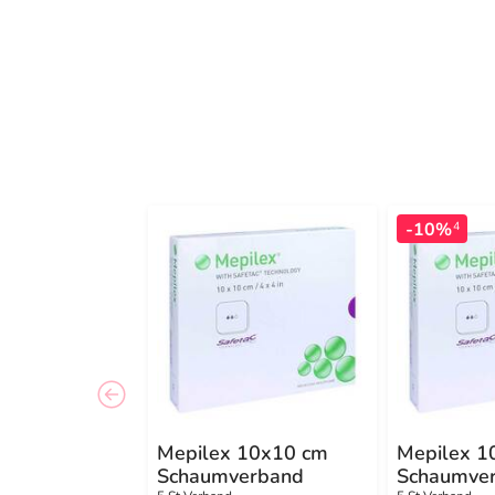
-10%
4
Mepilex 10x10 cm
Mepilex 1
Schaumverband
Schaumve