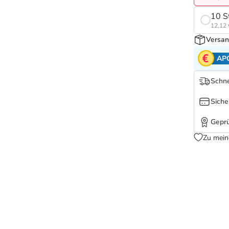
10 S
12,12 
Versan
AP
Schne
Siche
Geprü
Zu mein