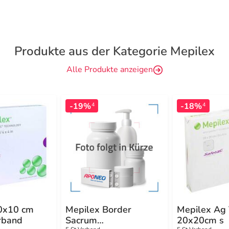
Produkte aus der Kategorie Mepilex
Alle Produkte anzeigen
-19%
-18%
4
4
0x10 cm
Mepilex Border
Mepilex Ag
rband
Sacrum
20x20cm s