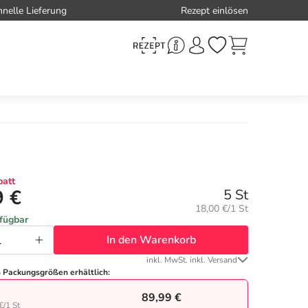
hnelle Lieferung
Rezept einlösen
att
9 €
5 St
Grundpreis:
18,00 €/1 St
rfügbar
In den Warenkorb
inkl. MwSt. inkl. Versand
n Packungsgrößen erhältlich:
89,99 €
€/1 St