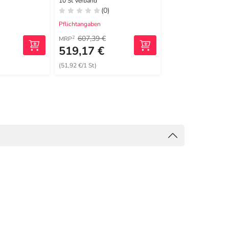
10 St Verband
5 St Verband
(0)
(0)
Pflichtangaben
Pflichtangaben
607,39 €
125,03 €
2
2
MRP
MRP
519,17 €
91,99 €
(51,92 €/1 St)
(18,40 €/1 St)