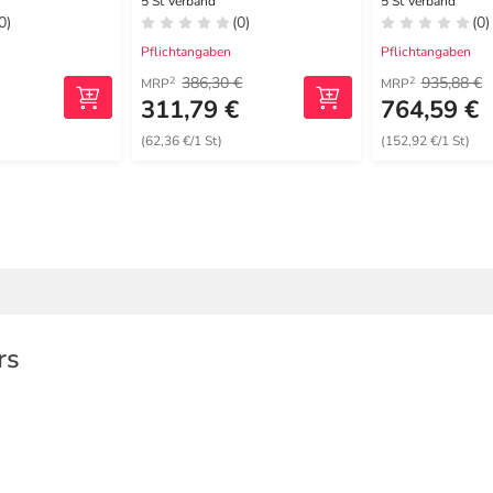
Schaumverband
5 St Verband
5 St Verband
0)
(0)
(0)
16x20 cm steril
Pflichtangaben
Pflichtangaben
386,30 €
935,88 €
2
2
MRP
MRP
311,79 €
764,59 €
(62,36 €/1 St)
(152,92 €/1 St)
rs