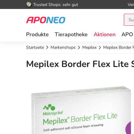
Trusted Shops: sehr gut
Ver
Produkte
Tierapotheke
Aktionen
APO
Startseite
Markenshops
Mepilex
Mepilex Border 
Mepilex Border Flex Lite