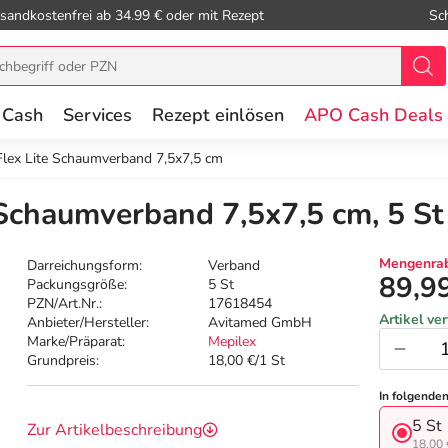
sandkostenfrei ab 34.99 € oder mit Rezept
Sc
 Cash
Services
Rezept einlösen
APO Cash Deals
Flex Lite Schaumverband 7,5x7,5 cm
 Schaumverband 7,5x7,5 cm, 5 St
Mengenrab
Darreichungsform:
Verband
89,9
Packungsgröße:
5 St
PZN/Art.Nr.:
17618454
Artikel ve
Anbieter/Hersteller:
Avitamed GmbH
Marke/Präparat:
Mepilex
Grundpreis:
18,00 €/1 St
In folgende
5 St
Zur Artikelbeschreibung
18,00 