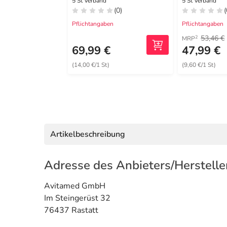
5 St Verband
5 St Verband
(0)
(
Pflichtangaben
Pflichtangaben
53,46 €
2
MRP
69,99 €
47,99 €
(14,00 €/1 St)
(9,60 €/1 St)
Artikelbeschreibung
Adresse des Anbieters/Herstelle
Avitamed GmbH
Im Steingerüst 32
76437 Rastatt