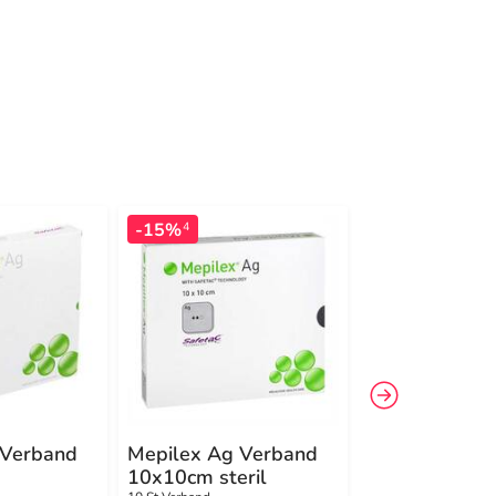
-15%
-26%
4
4
 Verband
Mepilex Ag Verband
Mepilex 10x
10x10cm steril
Verband