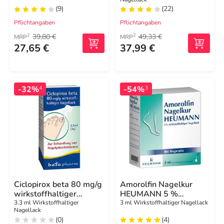
(9)
(22)
Pflichtangaben
Pflichtangaben
39,80 €
49,33 €
2
2
MRP
MRP
27,65 €
37,99 €
-32%
-54%
4
3
Ciclopirox beta 80 mg/g
Amorolfin Nagelkur
wirkstoffhaltiger
HEUMANN 5 %
Nagellack
wirkstoffhaltiger
3.3 ml Wirkstoffhaltiger
3 ml Wirkstoffhaltiger Nagellack
Nagellack
Nagellack
(0)
(4)