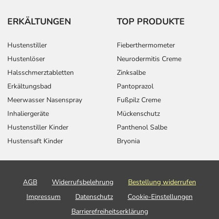
ERKÄLTUNGEN
TOP PRODUKTE
Hustenstiller
Fieberthermometer
Hustenlöser
Neurodermitis Creme
Halsschmerztabletten
Zinksalbe
Erkältungsbad
Pantoprazol
Meerwasser Nasenspray
Fußpilz Creme
Inhaliergeräte
Mückenschutz
Hustenstiller Kinder
Panthenol Salbe
Hustensaft Kinder
Bryonia
AGB
Widerrufsbelehrung
Bestellung widerrufen
Impressum
Datenschutz
Cookie-Einstellungen
Barrierefreiheitserklärung