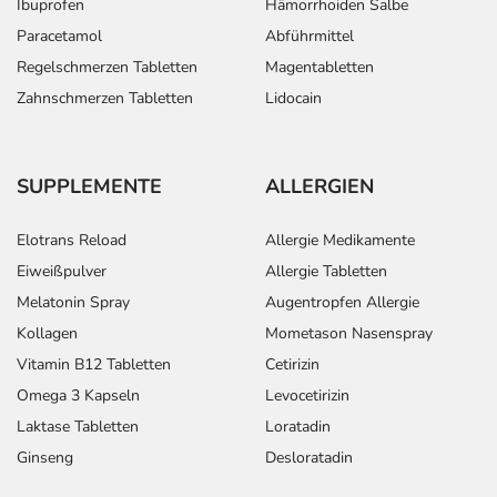
Ibuprofen
Hämorrhoiden Salbe
Paracetamol
Abführmittel
Regelschmerzen Tabletten
Magentabletten
Zahnschmerzen Tabletten
Lidocain
SUPPLEMENTE
ALLERGIEN
Elotrans Reload
Allergie Medikamente
Eiweißpulver
Allergie Tabletten
Melatonin Spray
Augentropfen Allergie
Kollagen
Mometason Nasenspray
Vitamin B12 Tabletten
Cetirizin
Omega 3 Kapseln
Levocetirizin
Laktase Tabletten
Loratadin
Ginseng
Desloratadin