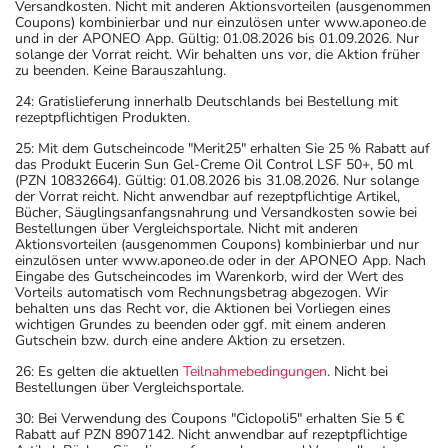
Versandkosten. Nicht mit anderen Aktionsvorteilen (ausgenommen
Coupons) kombinierbar und nur einzulösen unter www.aponeo.de
und in der APONEO App. Gültig: 01.08.2026 bis 01.09.2026. Nur
solange der Vorrat reicht. Wir behalten uns vor, die Aktion früher
zu beenden. Keine Barauszahlung.
24: Gratislieferung innerhalb Deutschlands bei Bestellung mit
rezeptpflichtigen Produkten.
25: Mit dem Gutscheincode "Merit25" erhalten Sie 25 % Rabatt auf
das Produkt Eucerin Sun Gel-Creme Oil Control LSF 50+, 50 ml
(PZN 10832664). Gültig: 01.08.2026 bis 31.08.2026. Nur solange
der Vorrat reicht. Nicht anwendbar auf rezeptpflichtige Artikel,
Bücher, Säuglingsanfangsnahrung und Versandkosten sowie bei
Bestellungen über Vergleichsportale. Nicht mit anderen
Aktionsvorteilen (ausgenommen Coupons) kombinierbar und nur
einzulösen unter www.aponeo.de oder in der APONEO App. Nach
Eingabe des Gutscheincodes im Warenkorb, wird der Wert des
Vorteils automatisch vom Rechnungsbetrag abgezogen. Wir
behalten uns das Recht vor, die Aktionen bei Vorliegen eines
wichtigen Grundes zu beenden oder ggf. mit einem anderen
Gutschein bzw. durch eine andere Aktion zu ersetzen.
26: Es gelten die aktuellen
Teilnahmebedingungen
. Nicht bei
Bestellungen über Vergleichsportale.
30: Bei Verwendung des Coupons "Ciclopoli5" erhalten Sie 5 €
Rabatt auf PZN 8907142. Nicht anwendbar auf rezeptpflichtige