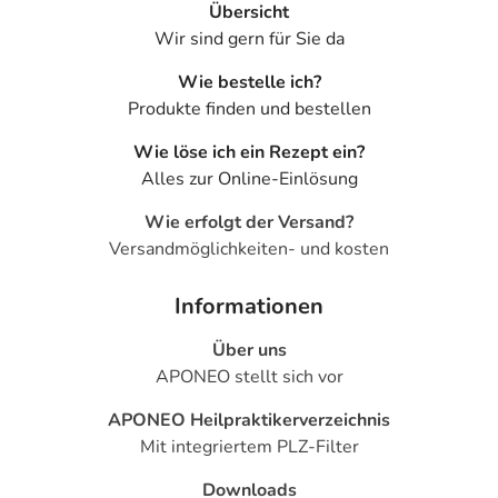
80 mg Ciclopirox
Übersicht
Wir sind gern für Sie da
Sonstige Bestandteile: Poly(butylhydrogenmaleat-co-
methoxyethylen) (x:y), Ethylacetat, Isopropanol
Wie bestelle ich?
Produkte finden und bestellen
Adresse des Anbieters/Herstellers
Wie löse ich ein Rezept ein?
Dexcel Pharma GmbH
Alles zur Online-Einlösung
Carl-Zeiss-Strasse 2
63755 Alzenau
Wie erfolgt der Versand?
Versandmöglichkeiten- und kosten
Das
PDF des Beipackzettels
können Sie sich oben
herunterladen.
Informationen
Über uns
APONEO stellt sich vor
APONEO Heilpraktikerverzeichnis
Mit integriertem PLZ-Filter
Downloads