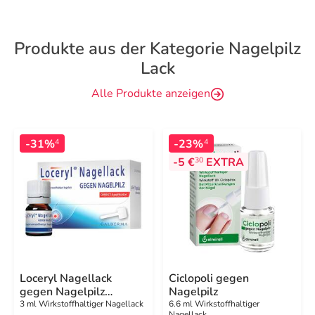
Produkte aus der Kategorie Nagelpilz
Lack
Alle Produkte anzeigen
-31%
-23%
4
4
-5 €
EXTRA
30
Loceryl Nagellack
Ciclopoli gegen
gegen Nagelpilz
Nagelpilz
DIREKT-Applikator
3 ml Wirkstoffhaltiger Nagellack
6.6 ml Wirkstoffhaltiger
Nagellack