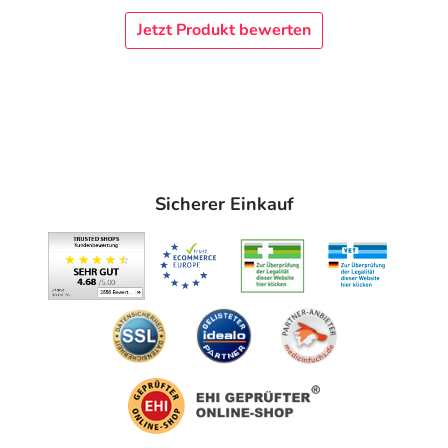
Fragt man Ärztin/Arzt oder Apotheker*in, so sind häufig
medizinische Nagellacke die Mittel der ersten Wahl. Mit
Jetzt Produkt bewerten
dem antimykotischen Nagellack Ciclopirox Dexcel® lässt
sich Finger- und Fußnagelpilz effizient wie
nebenwirkungsarm behandeln – und ermöglicht somit ein
Nachwachsen gesunder Nägel.
Der Pinsel zum täglichen Auftragen des Nagellackes ist in
den Schraubdeckel des Fläschchens integriert, wodurch
Sicherer Einkauf
sich die Anwendung komfortabel gestaltet.
Pflichtangaben:
Ciclopirox Dexcel® 80 mg/g wirkstoffhaltiger Nagellack.
Wirkstoff:
Ciclopirox. Anwendungsgebiete: Behandlung von Nagelpilzinfektionen
(Onychomykosen). Zu Risiken und Nebenwirkungen lesen Sie die
Packungsbeilage und fragen Sie Ihre Ärztin, Ihren Arzt oder in Ihrer Apotheke.
Dexcel® Pharma GmbH, 63755 Alzenau. Stand: September 2021
Anwendung