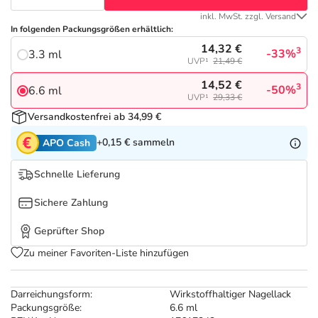
Refluthin, Lasea & Carmenthin Deals
Sport & Fitness
Täglich gut versorgt
inkl. MwSt. zzgl. Versand
In folgenden Packungsgrößen erhältlich:
Salus Deals
Tierapotheke
14,32 €
3
-33%
3.3 ml
UVP¹
21,49 €
Vitamine & Mineralstoffe
14,52 €
3
-50%
6.6 ml
UVP¹
29,33 €
Versandkostenfrei ab 34,99 €
Marken
+0,15 €
sammeln
APO Cash
Schnelle Lieferung
Sichere Zahlung
Geprüfter Shop
Zu meiner Favoriten-Liste hinzufügen
Darreichungsform:
Wirkstoffhaltiger Nagellack
Packungsgröße:
6.6 ml