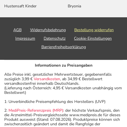
Hustensaft Kinder
Bryonia
AGB
Widerrufsbelehrung
Bestellung widerrufen
Impressum
Datenschutz
Cookie-Einstellungen
Barrierefreiheitserklärung
Informationen zu Preisangaben
Alle Preise inkl. gesetzlicher Mehrwertsteuer, gegebenenfalls
zuzüglich 3,99 €
Versandkosten
, ab 34,99 € Bestellwert
versandkostenfrei innerhalb Deutschlands.
(Lieferung nach Österreich: 4,95 € Versandkosten unabhängig vom
Bestellwert)
1: Unverbindliche Preisempfehlung des Herstellers (UVP)
2:
MediPreis-Referenzpreis (MRP)
: der höchste Verkaufspreis, den
die Arzneimittel-Preisvergleichsseite www.medipreis.de für dieses
Produkt ausweist (Stand: 07.08.2026). Produktpreise können sich
zwischenzeitlich geändert und damit die Rangfolge der