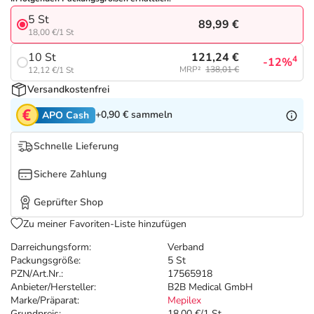
Refluthin, Lasea & Carmenthin Deals
Sport & Fitness
Täglich gut versorgt
5 St
89,99 €
18,00 €/1 St
Salus Deals
Tierapotheke
121,24 €
10 St
4
-12%
MRP²
138,01 €
12,12 €/1 St
Vitamine & Mineralstoffe
Versandkostenfrei
+0,90 €
sammeln
APO Cash
Marken
Schnelle Lieferung
Sichere Zahlung
Geprüfter Shop
Zu meiner Favoriten-Liste hinzufügen
Darreichungsform:
Verband
Packungsgröße:
5 St
PZN/Art.Nr.:
17565918
Anbieter/Hersteller:
B2B Medical GmbH
Marke/Präparat:
Mepilex
Grundpreis:
18,00 €/1 St