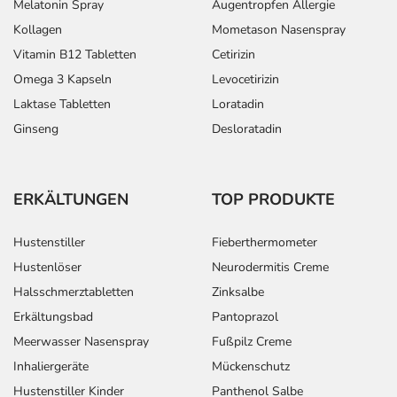
Melatonin Spray
Augentropfen Allergie
Kollagen
Mometason Nasenspray
Vitamin B12 Tabletten
Cetirizin
Omega 3 Kapseln
Levocetirizin
Laktase Tabletten
Loratadin
Ginseng
Desloratadin
ERKÄLTUNGEN
TOP PRODUKTE
Hustenstiller
Fieberthermometer
Hustenlöser
Neurodermitis Creme
Halsschmerztabletten
Zinksalbe
Erkältungsbad
Pantoprazol
Meerwasser Nasenspray
Fußpilz Creme
Inhaliergeräte
Mückenschutz
Hustenstiller Kinder
Panthenol Salbe