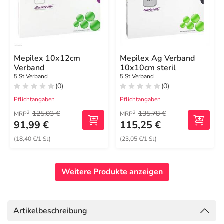
Mepilex 10x12cm
Mepilex Ag Verband
Verband
10x10cm steril
5 St Verband
5 St Verband
(0)
(0)
Pflichtangaben
Pflichtangaben
125,03 €
135,78 €
2
2
MRP
MRP
91,99 €
115,25 €
(18,40 €/1 St)
(23,05 €/1 St)
Weitere Produkte anzeigen
Artikelbeschreibung