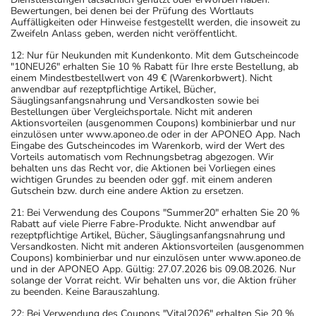
Bewertungen, bei denen bei der Prüfung des Wortlauts
Auffälligkeiten oder Hinweise festgestellt werden, die insoweit zu
Zweifeln Anlass geben, werden nicht veröffentlicht.
12: Nur für Neukunden mit Kundenkonto. Mit dem Gutscheincode
"10NEU26" erhalten Sie 10 % Rabatt für Ihre erste Bestellung, ab
einem Mindestbestellwert von 49 € (Warenkorbwert). Nicht
anwendbar auf rezeptpflichtige Artikel, Bücher,
Säuglingsanfangsnahrung und Versandkosten sowie bei
Bestellungen über Vergleichsportale. Nicht mit anderen
Aktionsvorteilen (ausgenommen Coupons) kombinierbar und nur
einzulösen unter www.aponeo.de oder in der APONEO App. Nach
Eingabe des Gutscheincodes im Warenkorb, wird der Wert des
Vorteils automatisch vom Rechnungsbetrag abgezogen. Wir
behalten uns das Recht vor, die Aktionen bei Vorliegen eines
wichtigen Grundes zu beenden oder ggf. mit einem anderen
Gutschein bzw. durch eine andere Aktion zu ersetzen.
21: Bei Verwendung des Coupons "Summer20" erhalten Sie 20 %
Rabatt auf viele Pierre Fabre-Produkte. Nicht anwendbar auf
rezeptpflichtige Artikel, Bücher, Säuglingsanfangsnahrung und
Versandkosten. Nicht mit anderen Aktionsvorteilen (ausgenommen
Coupons) kombinierbar und nur einzulösen unter www.aponeo.de
und in der APONEO App. Gültig: 27.07.2026 bis 09.08.2026. Nur
solange der Vorrat reicht. Wir behalten uns vor, die Aktion früher
zu beenden. Keine Barauszahlung.
22: Bei Verwendung des Coupons "Vital2026" erhalten Sie 20 %