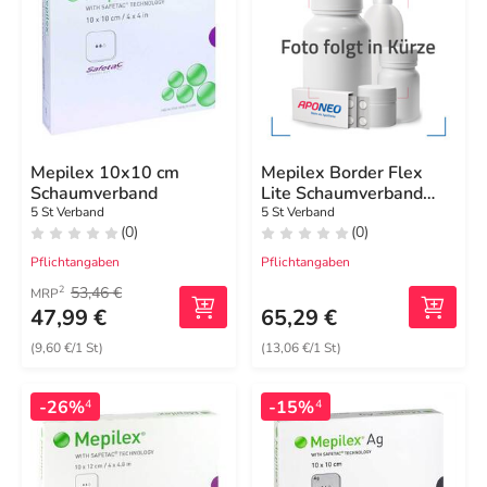
Mepilex 10x10 cm
Mepilex Border Flex
Schaumverband
Lite Schaumverband
5x12,5 cm
5 St Verband
5 St Verband
(0)
(0)
Pflichtangaben
Pflichtangaben
53,46 €
2
MRP
47,99 €
65,29 €
(9,60 €/1 St)
(13,06 €/1 St)
-26%
-15%
4
4