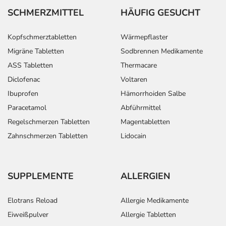
SCHMERZMITTEL
HÄUFIG GESUCHT
Kopfschmerztabletten
Wärmepflaster
Migräne Tabletten
Sodbrennen Medikamente
ASS Tabletten
Thermacare
Diclofenac
Voltaren
Ibuprofen
Hämorrhoiden Salbe
Paracetamol
Abführmittel
Regelschmerzen Tabletten
Magentabletten
Zahnschmerzen Tabletten
Lidocain
SUPPLEMENTE
ALLERGIEN
Elotrans Reload
Allergie Medikamente
Eiweißpulver
Allergie Tabletten