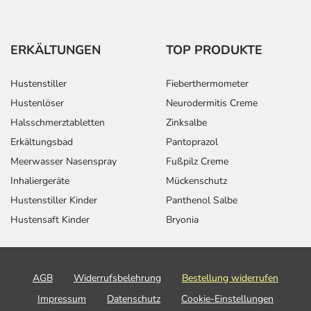
Inhaltsstoffe
Wirkstoffe
je 2,68 ml Lösung (= 1 Pipette):
ERKÄLTUNGEN
TOP PRODUKTE
268 mg Fipronil
241,2 mg Methopren
Hustenstiller
Fieberthermometer
Hustenlöser
Neurodermitis Creme
Sonstige Bestandteile: Butylhydroxyanisol,
Butylhydroxytoluol, Ethanol, Polysorbat 80, Povidon,
Halsschmerztabletten
Zinksalbe
Diethylenglycolmonoethylether
Erkältungsbad
Pantoprazol
Meerwasser Nasenspray
Fußpilz Creme
Adresse des Anbieters/Herstellers
Inhaliergeräte
Mückenschutz
Boehringer Ingelheim VETMEDICA GmbH
Hustenstiller Kinder
Panthenol Salbe
Binger Str. 173
Hustensaft Kinder
Bryonia
55215 Ingelheim
Das
PDF des Beipackzettels
können Sie sich oben
herunterladen.
AGB
Widerrufsbelehrung
Bestellung widerrufen
Impressum
Datenschutz
Cookie-Einstellungen