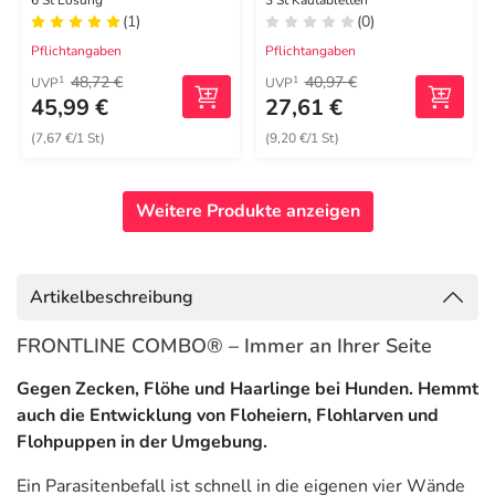
4 - 10 kg
6 St Lösung
3 St Kautabletten
(1)
(0)
Pflichtangaben
Pflichtangaben
48,72 €
40,97 €
1
1
UVP
UVP
45,99 €
27,61 €
(7,67 €/1 St)
(9,20 €/1 St)
Weitere Produkte anzeigen
Artikelbeschreibung
FRONTLINE COMBO® – Immer an Ihrer Seite
Gegen Zecken, Flöhe und Haarlinge bei Hunden. Hemmt
auch die Entwicklung von Floheiern, Flohlarven und
Flohpuppen in der Umgebung.
Ein Parasitenbefall ist schnell in die eigenen vier Wände