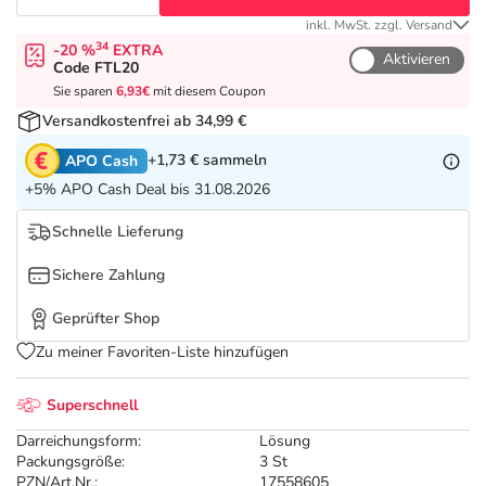
Refluthin, Lasea & Carmenthin Deals
Sport & Fitness
Täglich gut versorgt
inkl. MwSt. zzgl. Versand
34
-20 %
EXTRA
Aktivieren
Salus Deals
Tierapotheke
Code FTL20
Sie sparen
6,93€
mit diesem Coupon
Versandkostenfrei ab 34,99 €
Vitamine & Mineralstoffe
+1,73 €
sammeln
APO Cash
+5% APO Cash Deal bis 31.08.2026
Marken
Schnelle Lieferung
Sichere Zahlung
Geprüfter Shop
Zu meiner Favoriten-Liste hinzufügen
Superschnell
Darreichungsform:
Lösung
Packungsgröße:
3 St
PZN/Art.Nr.:
17558605