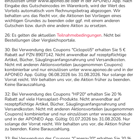
einzulösen unter www.aponeo.de oder in der APONEO App. Nach
Eingabe des Gutscheincodes im Warenkorb, wird der Wert des
Vorteils automatisch vom Rechnungsbetrag abgezogen. Wir
behalten uns das Recht vor, die Aktionen bei Vorliegen eines
wichtigen Grundes zu beenden oder ggf. mit einem anderen
Gutschein bzw. durch eine andere Aktion zu ersetzen.
26: Es gelten die aktuellen
Teilnahmebedingungen
. Nicht bei
Bestellungen über Vergleichsportale.
30: Bei Verwendung des Coupons "Ciclopoli5" erhalten Sie 5 €
Rabatt auf PZN 8907142. Nicht anwendbar auf rezeptpflichtige
Artikel, Bücher, Säuglingsanfangsnahrung und Versandkosten.
Nicht mit anderen Aktionsvorteilen (ausgenommen Coupons)
kombinierbar und nur einzulösen unter www.aponeo.de und in der
APONEO App. Gültig: 06.08.2026 bis 31.08.2026. Nur solange der
Vorrat reicht. Wir behalten uns vor, die Aktion früher zu beenden.
Keine Barauszahlung.
32: Bei Verwendung des Coupons "HP20" erhalten Sie 20 %
Rabatt auf viele Hansaplast-Produkte. Nicht anwendbar auf
rezeptpflichtige Artikel, Bücher, Säuglingsanfangsnahrung und
Versandkosten. Nicht mit anderen Aktionsvorteilen (ausgenommen
Coupons) kombinierbar und nur einzulösen unter www.aponeo.de
und in der APONEO App. Gültig: 01.07.2026 bis 31.08.2026. Nur
solange der Vorrat reicht. Wir behalten uns vor, die Aktion früher
zu beenden. Keine Barauszahlung.
33: Bei Verwendung des Coupons "Canergy20" erhalten Sie 20 %