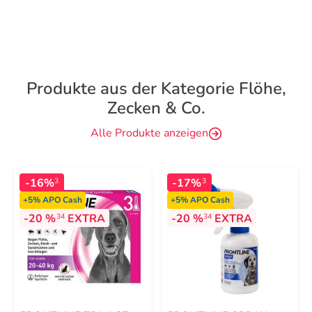
Produkte aus der Kategorie Flöhe,
Zecken & Co.
Alle Produkte anzeigen
-16%
-17%
3
3
+5%
APO Cash
+5%
APO Cash
-20 %
EXTRA
-20 %
EXTRA
34
34