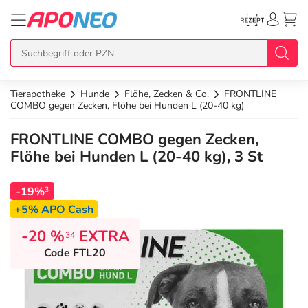
Tierapotheke
Hunde
Flöhe, Zecken & Co.
FRONTLINE
zurück
zurück
zurück
zurück
zurück
COMBO gegen Zecken, Flöhe bei Hunden L (20-40 kg)
FRONTLINE COMBO gegen Zecken,
Übersicht Produkte
Übersicht Aktionen
Übersicht Services
Übersicht Rezept einlösen
Übersicht APO Cash Deals
Flöhe bei Hunden L (20-40 kg), 3 St
Topseller
APO Cash Deals
Dermatologische Beratung
E-Rezept auf Karte
Alle APO Cash Deals
-19%
3
+5% APO Cash
Neuheiten
Gratis dazu
Wechselwirkungscheck
E-Rezept Ausdruck
20% Extra Cash
-20 %
EXTRA
34
Code FTL20
Im Set günstiger
Diabetes-Risiko-Test
Papier-Rezept
15% Extra Cash
Arzneimittel
Schnäppchen
BMI-Rechner
10% Extra Cash
Bio & Genuss