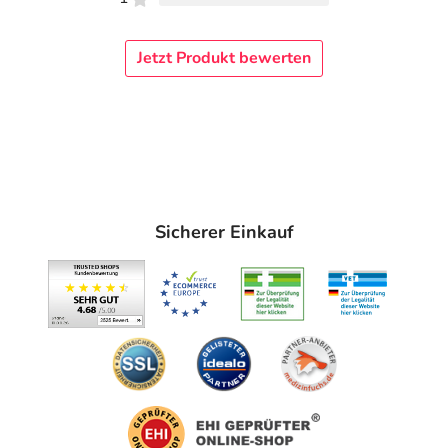
Hunden und Katzen* – mit bewiesener Wirksamkeit und
sehr guter Verträglichkeit für unsere Vierbeiner.
Jetzt Produkt bewerten
FRONTLINE COMBO®:
Wirkt schützend: Zecken, Flöhe, Haarlinge auf dem Tier
und auch Floheier, Flohlarven und Flohpuppen in der
direkten Umgebung des Tieres werden wirksam
abgetötet.
Wirkt zuverlässig: Die Wirkung tritt ein, sobald der
Parasit die Haut berührt – somit muss es nicht erst zum
Sicherer Einkauf
Stich kommen.
Wirkt verträglich: Der Wirkstoff wird nur äußerlich auf
der Haut und in den Talgdrüsen des Hundes
gespeichert.
FRONTLINE COMBO® kann auch zur Behandlung der
Flohstichallergie angewendet werden.
Die Wirkweise von FRONTLINE COMBO®