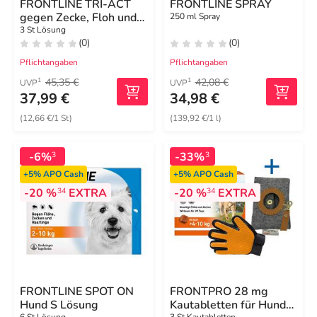
FRONTLINE TRI-ACT
FRONTLINE SPRAY
gegen Zecke, Floh und
250 ml Spray
fliegende Insekten bei
3 St Lösung
(0)
(0)
Hunden (20-40kg)
Pflichtangaben
Pflichtangaben
45,35 €
42,08 €
1
1
UVP
UVP
37,99 €
34,98 €
(12,66 €/1 St)
(139,92 €/1 l)
-6%
-33%
3
3
+5%
APO Cash
+5%
APO Cash
-20 %
EXTRA
-20 %
EXTRA
34
34
FRONTLINE SPOT ON
FRONTPRO 28 mg
Hund S Lösung
Kautabletten für Hunde