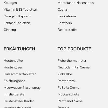
Kollagen
Mometason Nasenspray
Vitamin B12 Tabletten
Cetirizin
Omega 3 Kapseln
Levocetirizin
Laktase Tabletten
Loratadin
Ginseng
Desloratadin
ERKÄLTUNGEN
TOP PRODUKTE
Hustenstiller
Fieberthermometer
Hustenlöser
Neurodermitis Creme
Halsschmerztabletten
Zinksalbe
Erkältungsbad
Pantoprazol
Meerwasser Nasenspray
Fußpilz Creme
Inhaliergeräte
Mückenschutz
Hustenstiller Kinder
Panthenol Salbe
Hustensaft Kinder
Bryonia