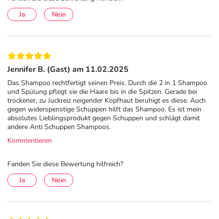
CARBOMER • CI 47005 / ACID YELLOW 3 • CITRIC
Ja
Nein
ACID • MENTHOL • 2-OLEAMIDO-1,3-
OCTADECANEDIOL • PPG-5-CETETH-20 • SALICYLIC
ACID • SODIUM BENZOATE • SODIUM CHLORIDE •
SODIUM HYDROXIDE • TOCOPHERYL ACETATE •
PARFUM/ FRAGRANCE. Code F.I.L. : C234826/1
Jennifer B. (Gast) am 11.02.2025
Adresse des Anbieters/Herstellers
Das Shampoo rechtfertigt seinen Preis. Durch die 2 in 1 Shampoo
und Spülung pflegt sie die Haare bis in die Spitzen. Gerade bei
trockener, zu Juckreiz neigender Kopfhaut beruhigt es diese. Auch
L'Oreal Deutschland GmbH Geschäftsbereich VICHY
gegen widerspenstige Schuppen hilft das Shampoo. Es ist mein
Johannstraße 1
absolutes Lieblingsprodukt gegen Schuppen und schlägt damit
40476 Düsseldorf
andere Anti Schuppen Shampoos.
Kommentieren
elektronische Adresse: https://www.vichy.de/
Fanden Sie diese Bewertung hilfreich?
Angaben gem. EU-Produktsicherheitsverordnung (GPSR)
anzeigen
Ja
Nein