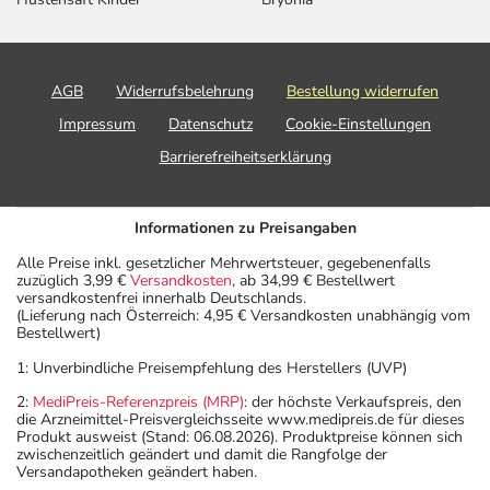
AGB
Widerrufsbelehrung
Bestellung widerrufen
Impressum
Datenschutz
Cookie-Einstellungen
Barrierefreiheitserklärung
Informationen zu Preisangaben
Alle Preise inkl. gesetzlicher Mehrwertsteuer, gegebenenfalls
zuzüglich 3,99 €
Versandkosten
, ab 34,99 € Bestellwert
versandkostenfrei innerhalb Deutschlands.
(Lieferung nach Österreich: 4,95 € Versandkosten unabhängig vom
Bestellwert)
1: Unverbindliche Preisempfehlung des Herstellers (UVP)
2:
MediPreis-Referenzpreis (MRP)
: der höchste Verkaufspreis, den
die Arzneimittel-Preisvergleichsseite www.medipreis.de für dieses
Produkt ausweist (Stand: 06.08.2026). Produktpreise können sich
zwischenzeitlich geändert und damit die Rangfolge der
Versandapotheken geändert haben.