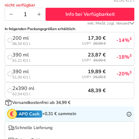
Refluthin, Lasea & Carmenthin Deals
Sport & Fitness
Täglich gut versorgt
62,00 €/1 l
nicht verfügbar
Info bei Verfügbarkeit
Salus Deals
Tierapotheke
inkl. MwSt. zzgl. Versand
In folgenden Packungsgrößen erhältlich:
Vitamine & Mineralstoffe
17,30 €
200 ml
3
-14%
UVP¹
20,00 €
86,50 €/1 l
Marken
23,87 €
390 ml
3
-18%
UVP¹
29,00 €
61,21 €/1 l
19,89 €
390 ml
3
-20%
UVP¹
25,00 €
51,00 €/1 l
2x390 ml
48,39 €
62,04 €/1 l
Versandkostenfrei ab 34,99 €
+0,31 €
sammeln
APO Cash
Schnelle Lieferung