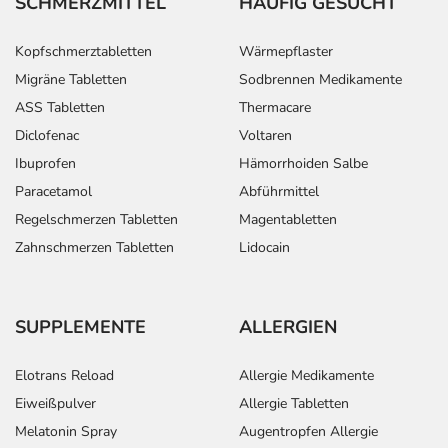
SCHMERZMITTEL
HÄUFIG GESUCHT
Kopfschmerztabletten
Wärmepflaster
Migräne Tabletten
Sodbrennen Medikamente
ASS Tabletten
Thermacare
Diclofenac
Voltaren
Ibuprofen
Hämorrhoiden Salbe
Paracetamol
Abführmittel
Regelschmerzen Tabletten
Magentabletten
Zahnschmerzen Tabletten
Lidocain
SUPPLEMENTE
ALLERGIEN
Elotrans Reload
Allergie Medikamente
Eiweißpulver
Allergie Tabletten
Melatonin Spray
Augentropfen Allergie