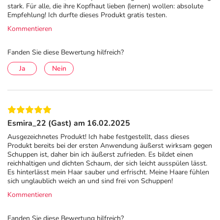
es mit sanften Bewegungen ein und lassen Sie es bei der
stark. Für alle, die ihre Kopfhaut lieben (lernen) wollen: absolute
Empfehlung! Ich durfte dieses Produkt gratis testen.
ersten Anwendung zwei Minuten einwirken. Danach
Kommentieren
gründlich ausspülen. Bei den folgenden Anwendungen
das Produkt einmassieren und dann ausspülen. In den
Fanden Sie diese Bewertung hilfreich?
ersten vier Wochen wird das Anti-Schuppen Shampoo für
trockene, juckende Kopfhaut drei mal pro Woche als Kur
Ja
Nein
angewendet. In den darauf folgenden Wochen genügt
eine Anwendung pro Woche. Das Shampoo gegen
Schuppen von Vichy hat eine sanfte Konsistenz und lässt
sich leicht ausspülen.
Esmira_22 (Gast) am 16.02.2025
Hinweise
Ausgezeichnetes Produkt! Ich habe festgestellt, dass dieses
Produkt bereits bei der ersten Anwendung äußerst wirksam gegen
Bei Augenkontakt bitte sofort ausspülen.
Schuppen ist, daher bin ich äußerst zufrieden. Es bildet einen
reichhaltigen und dichten Schaum, der sich leicht ausspülen lässt.
Inhaltsstoffe
Es hinterlässt mein Haar sauber und erfrischt. Meine Haare fühlen
sich unglaublich weich an und sind frei von Schuppen!
AQUA / WATER • SODIUM LAURETH SULFATE •
Kommentieren
GLYCOL DISTEARATE • DIMETHICONE • COCO-
BETAINE • GLYCERIN • SELENIUM SULFIDE •
Fanden Sie diese Bewertung hilfreich?