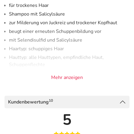
für trockenes Haar
Shampoo mit Salicylsäure
zur Milderung von Juckreiz und trockener Kopfhaut
beugt einer erneuten Schuppenbildung vor
mit Selendisulfid und Salicylsäure
Haartyp: schuppiges Haar
Hauttyp: alle Hauttypen, empfindliche Haut,
Schuppenflechte
Textur: Lotion
Mehr anzeigen
Shampoo gegen Schuppen bei trockenem Haar
und trockener Kopfhaut
10
Kundenbewertung
Das Vichy Dercos Anti-Schuppen Shampoo für trockenes
Haar
wirkt den Ursachen der Schuppenbildung auf der
5
Kopfhaut entgegen.
Es
fördert das Gleichgewicht des
Mikrobioms
der Kopfhaut und
unterstützt die Funktion
der Hautschutzbarriere
. Schuppen auf der Kopfhaut