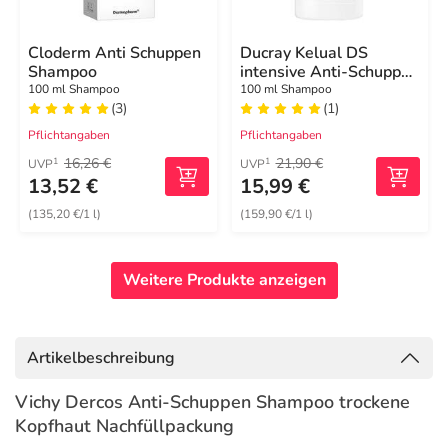
Cloderm Anti Schuppen
Ducray Kelual DS
Shampoo
intensive Anti-Schuppen
Shampoo
100 ml Shampoo
100 ml Shampoo
(3)
(1)
Pflichtangaben
Pflichtangaben
16,26 €
21,90 €
1
1
UVP
UVP
13,52 €
15,99 €
(135,20 €/1 l)
(159,90 €/1 l)
Weitere Produkte anzeigen
Artikelbeschreibung
Vichy Dercos Anti-Schuppen Shampoo trockene
Kopfhaut Nachfüllpackung