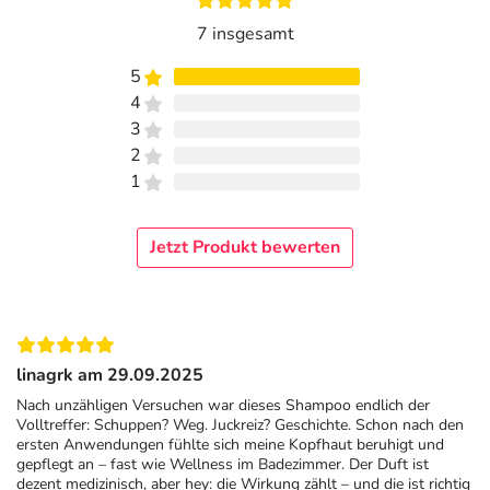
werden entfernt und einer erneuten Schuppenbildung
7 insgesamt
entgegengewirkt.
5
Anti-Schuppen Shampoo mit Salicylsäure
4
3
Die Wirkstoffkombination des Anti-Schuppen Shampoos
2
ist
auf die Bedürfnisse von trockenem Haar abgestimmt
.
1
Selendisulfid
beugt Schuppenbildung vor
und wirkt
juckreizmildernd
, Salicylsäure
entfernt Schuppen,
Vitamin-E und Cohesyl™
fördern das Gleichgewicht der
Jetzt Produkt bewerten
Kopfhaut.
Sie haben Fragen zu diesem Produkt? Vereinbaren Sie
einen Termin bei unseren Expert:innen für eine
Dermatologische Beratung
!
linagrk am 29.09.2025
Nach unzähligen Versuchen war dieses Shampoo endlich der
Anwendung
Volltreffer: Schuppen? Weg. Juckreiz? Geschichte. Schon nach den
ersten Anwendungen fühlte sich meine Kopfhaut beruhigt und
Tragen Sie das Vichy Dercos Anti-Schuppen Shampoo für
gepflegt an – fast wie Wellness im Badezimmer. Der Duft ist
trockenes Haar auf die nasse Kopfhaut auf, massieren Sie
dezent medizinisch, aber hey: die Wirkung zählt – und die ist richtig