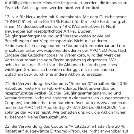
Auffälligkeiten oder Hinweise festgestellt werden, die insoweit zu
Zweifeln Anlass geben, werden nicht veröffentlicht.
12: Nur für Neukunden mit Kundenkonto. Mit dem Gutscheincode
"10NEU26" erhalten Sie 10 % Rabatt für Ihre erste Bestellung, ab
einem Mindestbestellwert von 49 € (Warenkorbwert). Nicht
anwendbar auf rezeptpflichtige Artikel, Bücher,
Säuglingsanfangsnahrung und Versandkosten sowie bei
Bestellungen über Vergleichsportale. Nicht mit anderen
Aktionsvorteilen (ausgenommen Coupons) kombinierbar und nur
einzulösen unter www.aponeo.de oder in der APONEO App. Nach
Eingabe des Gutscheincodes im Warenkorb, wird der Wert des
Vorteils automatisch vom Rechnungsbetrag abgezogen. Wir
behalten uns das Recht vor, die Aktionen bei Vorliegen eines
wichtigen Grundes zu beenden oder ggf. mit einem anderen
Gutschein bzw. durch eine andere Aktion zu ersetzen.
21: Bei Verwendung des Coupons "Summer20" erhalten Sie 20 %
Rabatt auf viele Pierre Fabre-Produkte. Nicht anwendbar auf
rezeptpflichtige Artikel, Bücher, Säuglingsanfangsnahrung und
Versandkosten. Nicht mit anderen Aktionsvorteilen (ausgenommen
Coupons) kombinierbar und nur einzulösen unter www.aponeo.de
und in der APONEO App. Gültig: 27.07.2026 bis 09.08.2026. Nur
solange der Vorrat reicht. Wir behalten uns vor, die Aktion früher
zu beenden. Keine Barauszahlung.
22: Bei Verwendung des Coupons "Vital2026" erhalten Sie 20 %
Rabatt auf ausgewählte Orthomol-Produkte. Nicht anwendbar auf