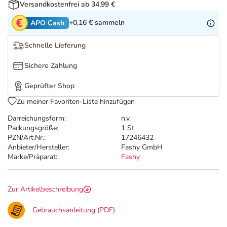
Refluthin, Lasea & Carmenthin Deals
Sport & Fitness
Täglich gut versorgt
Versandkostenfrei ab 34,99 €
+0,16 €
sammeln
APO Cash
Salus Deals
Tierapotheke
Schnelle Lieferung
Vitamine & Mineralstoffe
Sichere Zahlung
Geprüfter Shop
Marken
Zu meiner Favoriten-Liste hinzufügen
Darreichungsform:
n.v.
Packungsgröße:
1 St
PZN/Art.Nr.:
17246432
Anbieter/Hersteller:
Fashy GmbH
Marke/Präparat:
Fashy
Zur Artikelbeschreibung
Gebrauchsanleitung (PDF)