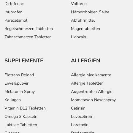
Diclofenac
Voltaren
Ibuprofen
Hämorrhoiden Salbe
Paracetamol
Abführmittel
Regelschmerzen Tabletten
Magentabletten
Zahnschmerzen Tabletten
Lidocain
SUPPLEMENTE
ALLERGIEN
Elotrans Reload
Allergie Medikamente
Eiweißpulver
Allergie Tabletten
Melatonin Spray
Augentropfen Allergie
Kollagen
Mometason Nasenspray
Vitamin B12 Tabletten
Cetirizin
Omega 3 Kapseln
Levocetirizin
Laktase Tabletten
Loratadin