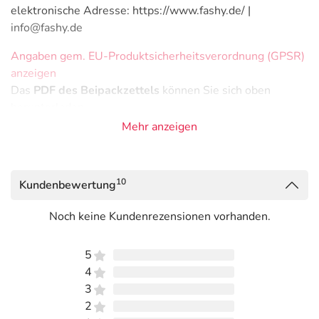
elektronische Adresse: https://www.fashy.de/ |
info@fashy.de
Angaben gem. EU-Produktsicherheitsverordnung (GPSR)
anzeigen
Das
PDF des Beipackzettels
können Sie sich oben
herunterladen.
Mehr anzeigen
10
Kundenbewertung
Noch keine Kundenrezensionen vorhanden.
5
4
3
2