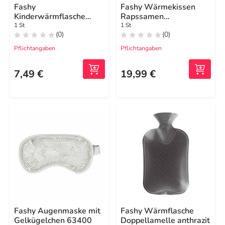
Fashy
Fashy Wärmekissen
Kinderwärmflasche
Rapssamen
Halblamelle rosa
Flausch.Kragen 6351
1 St
1 St
(0)
(0)
21
Pflichtangaben
Pflichtangaben
7,49 €
19,99 €
Fashy Augenmaske mit
Fashy Wärmflasche
Gelkügelchen 63400
Doppellamelle anthrazit