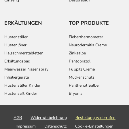
Ginseng
Desloratadin
ERKÄLTUNGEN
TOP PRODUKTE
Hustenstiller
Fieberthermometer
Hustenlöser
Neurodermitis Creme
Halsschmerztabletten
Zinksalbe
Erkältungsbad
Pantoprazol
Meerwasser Nasenspray
Fußpilz Creme
Inhaliergeräte
Mückenschutz
Hustenstiller Kinder
Panthenol Salbe
Hustensaft Kinder
Bryonia
AGB
Widerrufsbelehrung
Bestellung widerrufen
Impressum
Datenschutz
Cookie-Einstellungen