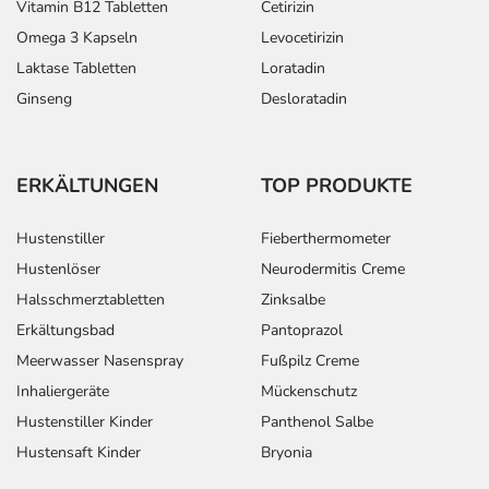
Vitamin B12 Tabletten
Cetirizin
Omega 3 Kapseln
Levocetirizin
Laktase Tabletten
Loratadin
Ginseng
Desloratadin
ERKÄLTUNGEN
TOP PRODUKTE
Hustenstiller
Fieberthermometer
Hustenlöser
Neurodermitis Creme
Halsschmerztabletten
Zinksalbe
Erkältungsbad
Pantoprazol
Meerwasser Nasenspray
Fußpilz Creme
Inhaliergeräte
Mückenschutz
Hustenstiller Kinder
Panthenol Salbe
Hustensaft Kinder
Bryonia