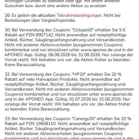
wichtigen Grundes zu beenden oder ggf. mit einem anderen
Gutschein bzw. durch eine andere Aktion zu ersetzen.
26: Es gelten die aktuellen
Teilnahmebedingungen
. Nicht bei
Bestellungen über Vergleichsportale.
30: Bei Verwendung des Coupons "Ciclopoli5" erhalten Sie 5 €
Rabatt auf PZN 8907142. Nicht anwendbar auf rezeptpflichtige
Artikel, Bücher, Säuglingsanfangsnahrung und Versandkosten.
Nicht mit anderen Aktionsvorteilen (ausgenommen Coupons)
kombinierbar und nur einzulösen unter www.aponeo.de und in der
APONEO App. Gültig: 06.08.2026 bis 31.08.2026. Nur solange der
Vorrat reicht. Wir behalten uns vor, die Aktion früher zu beenden.
Keine Barauszahlung.
32: Bei Verwendung des Coupons "HP20" erhalten Sie 20 %
Rabatt auf viele Hansaplast-Produkte. Nicht anwendbar auf
rezeptpflichtige Artikel, Bücher, Säuglingsanfangsnahrung und
Versandkosten. Nicht mit anderen Aktionsvorteilen (ausgenommen
Coupons) kombinierbar und nur einzulösen unter www.aponeo.de
und in der APONEO App. Gültig: 01.07.2026 bis 31.08.2026. Nur
solange der Vorrat reicht. Wir behalten uns vor, die Aktion früher
zu beenden. Keine Barauszahlung.
33: Bei Verwendung des Coupons "Canergy20" erhalten Sie 20 %
Rabatt auf PZN 19658110. Nicht anwendbar auf rezeptpflichtige
Artikel, Bücher, Säuglingsanfangsnahrung und Versandkosten.
Nicht mit anderen Aktionsvorteilen (ausgenommen Coupons)
kombinierbar und nur einzulösen unter www.aponeo.de und in der