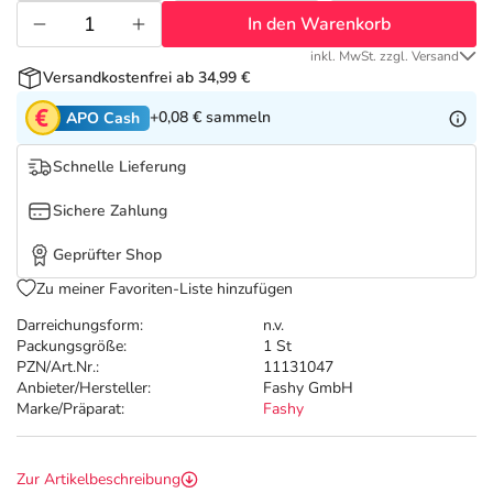
Refluthin, Lasea & Carmenthin Deals
Sport & Fitness
Täglich gut versorgt
In den Warenkorb
inkl. MwSt. zzgl. Versand
Salus Deals
Tierapotheke
Versandkostenfrei ab 34,99 €
+0,08 €
sammeln
APO Cash
Vitamine & Mineralstoffe
Schnelle Lieferung
Marken
Sichere Zahlung
Geprüfter Shop
Zu meiner Favoriten-Liste hinzufügen
Darreichungsform:
n.v.
Packungsgröße:
1 St
PZN/Art.Nr.:
11131047
Anbieter/Hersteller:
Fashy GmbH
Marke/Präparat:
Fashy
Zur Artikelbeschreibung