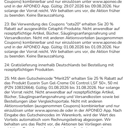
Coupons) kombinierbar und nur einzulösen unter www.aponeo.de
und in der APONEO App. Gültig: 29.07.2026 bis 09.08.2026. Nur
solange der Vorrat reicht. Wir behalten uns vor, die Aktion früher
zu beenden. Keine Barauszahlung.
23: Bei Verwendung des Coupons "ceta20" erhalten Sie 20 %
Rabatt auf ausgewählte Cetaphil-Produkte. Nicht anwendbar auf
rezeptpflichtige Artikel, Bücher, Säuglingsanfangsnahrung und
Versandkosten. Nicht mit anderen Aktionsvorteilen (ausgenommen
Coupons) kombinierbar und nur einzulösen unter www.aponeo.de
und in der APONEO App. Gültig: 01.08.2026 bis 01.09.2026. Nur
solange der Vorrat reicht. Wir behalten uns vor, die Aktion früher
zu beenden. Keine Barauszahlung.
24: Gratislieferung innerhalb Deutschlands bei Bestellung mit
rezeptpflichtigen Produkten.
25: Mit dem Gutscheincode "Merit25" erhalten Sie 25 % Rabatt auf
das Produkt Eucerin Sun Gel-Creme Oil Control LSF 50+, 50 ml
(PZN 10832664). Gültig: 01.08.2026 bis 31.08.2026. Nur solange
der Vorrat reicht. Nicht anwendbar auf rezeptpflichtige Artikel,
Bücher, Säuglingsanfangsnahrung und Versandkosten sowie bei
Bestellungen über Vergleichsportale. Nicht mit anderen
Aktionsvorteilen (ausgenommen Coupons) kombinierbar und nur
einzulösen unter www.aponeo.de oder in der APONEO App. Nach
Eingabe des Gutscheincodes im Warenkorb, wird der Wert des
Vorteils automatisch vom Rechnungsbetrag abgezogen. Wir
behalten uns das Recht vor, die Aktionen bei Vorliegen eines