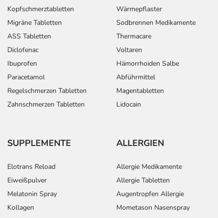
Kopfschmerztabletten
Wärmepflaster
Migräne Tabletten
Sodbrennen Medikamente
ASS Tabletten
Thermacare
Diclofenac
Voltaren
Ibuprofen
Hämorrhoiden Salbe
Paracetamol
Abführmittel
Regelschmerzen Tabletten
Magentabletten
Zahnschmerzen Tabletten
Lidocain
SUPPLEMENTE
ALLERGIEN
Elotrans Reload
Allergie Medikamente
Eiweißpulver
Allergie Tabletten
Melatonin Spray
Augentropfen Allergie
Kollagen
Mometason Nasenspray