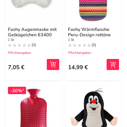
Fashy Augenmaske mit
Fashy Wärmflasche
Gelkügelchen 63400
Peru-Design rottöne
1 St
1 St
(0)
(0)
Pflichtangaben
Pflichtangaben
7,05 €
14,99 €
-20%
4