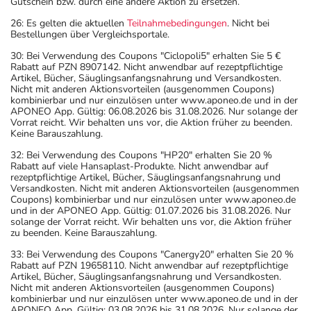
Gutschein bzw. durch eine andere Aktion zu ersetzen.
26: Es gelten die aktuellen
Teilnahmebedingungen
. Nicht bei
Bestellungen über Vergleichsportale.
30: Bei Verwendung des Coupons "Ciclopoli5" erhalten Sie 5 €
Rabatt auf PZN 8907142. Nicht anwendbar auf rezeptpflichtige
Artikel, Bücher, Säuglingsanfangsnahrung und Versandkosten.
Nicht mit anderen Aktionsvorteilen (ausgenommen Coupons)
kombinierbar und nur einzulösen unter www.aponeo.de und in der
APONEO App. Gültig: 06.08.2026 bis 31.08.2026. Nur solange der
Vorrat reicht. Wir behalten uns vor, die Aktion früher zu beenden.
Keine Barauszahlung.
32: Bei Verwendung des Coupons "HP20" erhalten Sie 20 %
Rabatt auf viele Hansaplast-Produkte. Nicht anwendbar auf
rezeptpflichtige Artikel, Bücher, Säuglingsanfangsnahrung und
Versandkosten. Nicht mit anderen Aktionsvorteilen (ausgenommen
Coupons) kombinierbar und nur einzulösen unter www.aponeo.de
und in der APONEO App. Gültig: 01.07.2026 bis 31.08.2026. Nur
solange der Vorrat reicht. Wir behalten uns vor, die Aktion früher
zu beenden. Keine Barauszahlung.
33: Bei Verwendung des Coupons "Canergy20" erhalten Sie 20 %
Rabatt auf PZN 19658110. Nicht anwendbar auf rezeptpflichtige
Artikel, Bücher, Säuglingsanfangsnahrung und Versandkosten.
Nicht mit anderen Aktionsvorteilen (ausgenommen Coupons)
kombinierbar und nur einzulösen unter www.aponeo.de und in der
APONEO App. Gültig: 03.08.2026 bis 31.08.2026. Nur solange der