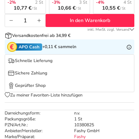
Refluthin, Lasea & Carmenthin Deals
Sport & Fitness
Täglich gut versorgt
-2%
2 St
-3%
3 St
-4%
4 St
10,77 €
10,66 €
10,55 €
/ St
/ St
/ St
Salus Deals
Tierapotheke
In den Warenkorb
inkl. MwSt. zzgl. Versand
Versandkostenfrei ab 34,99 €
Vitamine & Mineralstoffe
+0,11 €
sammeln
APO Cash
Marken
Schnelle Lieferung
Sichere Zahlung
Geprüfter Shop
Zu meiner Favoriten-Liste hinzufügen
Darreichungsform:
n.v.
Packungsgröße:
1 St
PZN/Art.Nr.:
10380825
Anbieter/Hersteller:
Fashy GmbH
Marke/Präparat:
Fashy