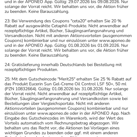
und in der APONEO App. Gültig: 29.07.2026 bis 09.08.2026. Nur
solange der Vorrat reicht. Wir behalten uns vor, die Aktion früher
zu beenden. Keine Barauszahlung.
23: Bei Verwendung des Coupons "ceta20" erhalten Sie 20 %
Rabatt auf ausgewählte Cetaphil-Produkte. Nicht anwendbar auf
rezeptpflichtige Artikel, Bücher, Säuglingsanfangsnahrung und
Versandkosten. Nicht mit anderen Aktionsvorteilen (ausgenommen
Coupons) kombinierbar und nur einzulösen unter www.aponeo.de
und in der APONEO App. Gültig: 01.08.2026 bis 01.09.2026. Nur
solange der Vorrat reicht. Wir behalten uns vor, die Aktion früher
zu beenden. Keine Barauszahlung.
24: Gratislieferung innerhalb Deutschlands bei Bestellung mit
rezeptpflichtigen Produkten.
25: Mit dem Gutscheincode "Merit25" erhalten Sie 25 % Rabatt auf
das Produkt Eucerin Sun Gel-Creme Oil Control LSF 50+, 50 ml
(PZN 10832664). Gültig: 01.08.2026 bis 31.08.2026. Nur solange
der Vorrat reicht. Nicht anwendbar auf rezeptpflichtige Artikel,
Bücher, Säuglingsanfangsnahrung und Versandkosten sowie bei
Bestellungen über Vergleichsportale. Nicht mit anderen
Aktionsvorteilen (ausgenommen Coupons) kombinierbar und nur
einzulösen unter www.aponeo.de oder in der APONEO App. Nach
Eingabe des Gutscheincodes im Warenkorb, wird der Wert des
Vorteils automatisch vom Rechnungsbetrag abgezogen. Wir
behalten uns das Recht vor, die Aktionen bei Vorliegen eines
wichtigen Grundes zu beenden oder ggf. mit einem anderen