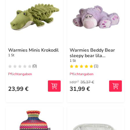
Warmies Minis Krokodil
Warmies Beddy Bear
sleepy bear lila
1 St
herausneh.
1 St
(0)
(1)
Pflichtangaben
Pflichtangaben
35,37 €
2
MRP
23,99 €
31,99 €