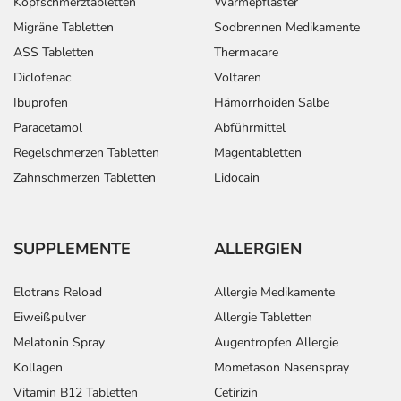
Kopfschmerztabletten
Wärmepflaster
Migräne Tabletten
Sodbrennen Medikamente
ASS Tabletten
Thermacare
Diclofenac
Voltaren
Ibuprofen
Hämorrhoiden Salbe
Paracetamol
Abführmittel
Regelschmerzen Tabletten
Magentabletten
Zahnschmerzen Tabletten
Lidocain
SUPPLEMENTE
ALLERGIEN
Elotrans Reload
Allergie Medikamente
Eiweißpulver
Allergie Tabletten
Melatonin Spray
Augentropfen Allergie
Kollagen
Mometason Nasenspray
Vitamin B12 Tabletten
Cetirizin