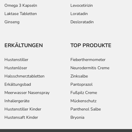
Omega 3 Kapseln
Levocetirizin
Laktase Tabletten
Loratadin
Ginseng
Desloratadin
ERKÄLTUNGEN
TOP PRODUKTE
Hustenstiller
Fieberthermometer
Hustenlöser
Neurodermitis Creme
Halsschmerztabletten
Zinksalbe
Erkältungsbad
Pantoprazol
Meerwasser Nasenspray
Fußpilz Creme
Inhaliergeräte
Mückenschutz
Hustenstiller Kinder
Panthenol Salbe
Hustensaft Kinder
Bryonia