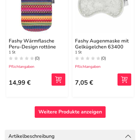
Fashy Wärmflasche
Fashy Augenmaske mit
Peru-Design rottöne
Gelkügelchen 63400
1 St
1 St
(0)
(0)
Pflichtangaben
Pflichtangaben
14,99 €
7,05 €
Weitere Produkte anzeigen
Artikelbeschreibung