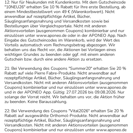
12: Nur für Neukunden mit Kundenkonto. Mit dem Gutscheincode
"10NEU26" erhalten Sie 10 % Rabatt für Ihre erste Bestellung, ab
einem Mindestbestellwert von 49 € (Warenkorbwert). Nicht
anwendbar auf rezeptpflichtige Artikel, Bücher,
Säuglingsanfangsnahrung und Versandkosten sowie bei
Bestellungen über Vergleichsportale. Nicht mit anderen
Aktionsvorteilen (ausgenommen Coupons) kombinierbar und nur
einzulösen unter www.aponeo.de oder in der APONEO App. Nach
Eingabe des Gutscheincodes im Warenkorb, wird der Wert des
Vorteils automatisch vom Rechnungsbetrag abgezogen. Wir
behalten uns das Recht vor, die Aktionen bei Vorliegen eines
wichtigen Grundes zu beenden oder ggf. mit einem anderen
Gutschein bzw. durch eine andere Aktion zu ersetzen.
21: Bei Verwendung des Coupons "Summer20" erhalten Sie 20 %
Rabatt auf viele Pierre Fabre-Produkte. Nicht anwendbar auf
rezeptpflichtige Artikel, Bücher, Säuglingsanfangsnahrung und
Versandkosten. Nicht mit anderen Aktionsvorteilen (ausgenommen
Coupons) kombinierbar und nur einzulösen unter www.aponeo.de
und in der APONEO App. Gültig: 27.07.2026 bis 09.08.2026. Nur
solange der Vorrat reicht. Wir behalten uns vor, die Aktion früher
zu beenden. Keine Barauszahlung.
22: Bei Verwendung des Coupons "Vital2026" erhalten Sie 20 %
Rabatt auf ausgewählte Orthomol-Produkte. Nicht anwendbar auf
rezeptpflichtige Artikel, Bücher, Säuglingsanfangsnahrung und
Versandkosten. Nicht mit anderen Aktionsvorteilen (ausgenommen
Coupons) kombinierbar und nur einzulösen unter www.aponeo.de