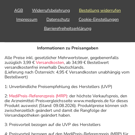
AGB
Widerrufsbelehrung
Bestellung widerrufen
Impressum
Datenschutz
Cookie-Einstellungen
Barrierefreiheitserklärung
Informationen zu Preisangaben
Alle Preise inkl. gesetzlicher Mehrwertsteuer, gegebenenfalls
zuzüglich 3,99 €
Versandkosten
, ab 34,99 € Bestellwert
versandkostenfrei innerhalb Deutschlands.
(Lieferung nach Österreich: 4,95 € Versandkosten unabhängig vom
Bestellwert)
1: Unverbindliche Preisempfehlung des Herstellers (UVP)
2:
MediPreis-Referenzpreis (MRP)
: der höchste Verkaufspreis, den
die Arzneimittel-Preisvergleichsseite www.medipreis.de für dieses
Produkt ausweist (Stand: 09.08.2026). Produktpreise können sich
zwischenzeitlich geändert und damit die Rangfolge der
Versandapotheken geändert haben.
3: Preisvorteil bezogen auf die UVP des Herstellers
4: Preisvorteil bezogen auf den MediPreis-Referenzpreis (MRP) für