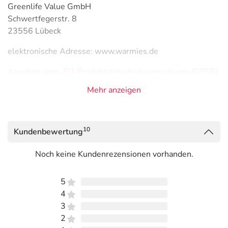
Greenlife Value GmbH
Schwertfegerstr. 8
23556 Lübeck
elektronische Adresse: www.warmies.de
Angaben gem. EU-Produktsicherheitsverordnung (GPSR)
anzeigen
Mehr anzeigen
10
Kundenbewertung
Noch keine Kundenrezensionen vorhanden.
5
4
3
2