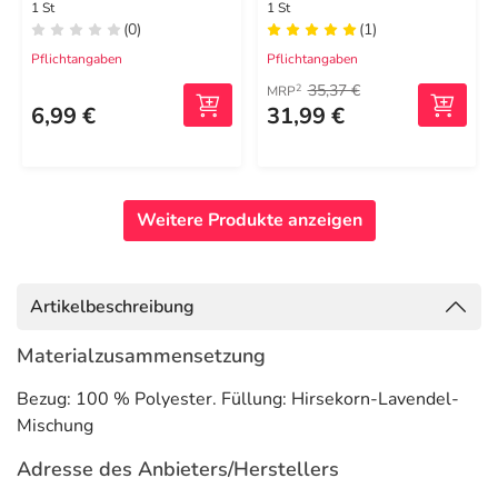
Halblamelle rosa
herausneh.
1 St
1 St
(0)
(1)
Pflichtangaben
Pflichtangaben
35,37 €
2
MRP
6,99 €
31,99 €
Weitere Produkte anzeigen
Artikelbeschreibung
Materialzusammensetzung
Bezug: 100 % Polyester. Füllung: Hirsekorn-Lavendel-
Mischung
Adresse des Anbieters/Herstellers