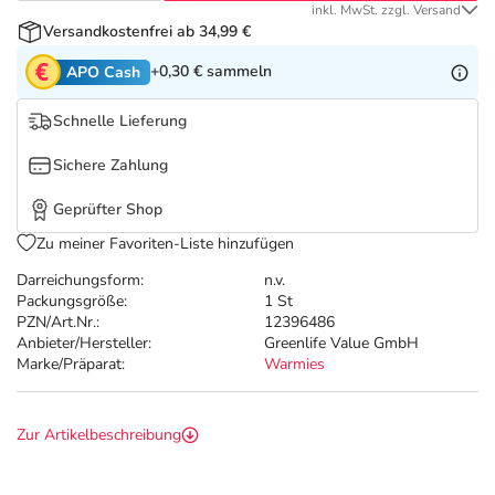
Refluthin, Lasea & Carmenthin Deals
Sport & Fitness
Täglich gut versorgt
inkl. MwSt. zzgl. Versand
Versandkostenfrei ab 34,99 €
Salus Deals
Tierapotheke
+0,30 €
sammeln
APO Cash
Schnelle Lieferung
Vitamine & Mineralstoffe
Sichere Zahlung
Marken
Geprüfter Shop
Zu meiner Favoriten-Liste hinzufügen
Darreichungsform:
n.v.
Packungsgröße:
1 St
PZN/Art.Nr.:
12396486
Anbieter/Hersteller:
Greenlife Value GmbH
Marke/Präparat:
Warmies
Zur Artikelbeschreibung