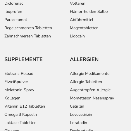
Diclofenac
Voltaren
Ibuprofen
Hämorrhoiden Salbe
Paracetamol
Abführmittel
Regelschmerzen Tabletten
Magentabletten
Zahnschmerzen Tabletten
Lidocain
SUPPLEMENTE
ALLERGIEN
Elotrans Reload
Allergie Medikamente
Eiweißpulver
Allergie Tabletten
Melatonin Spray
Augentropfen Allergie
Kollagen
Mometason Nasenspray
Vitamin B12 Tabletten
Cetirizin
Omega 3 Kapseln
Levocetirizin
Laktase Tabletten
Loratadin
Ginseng
Desloratadin