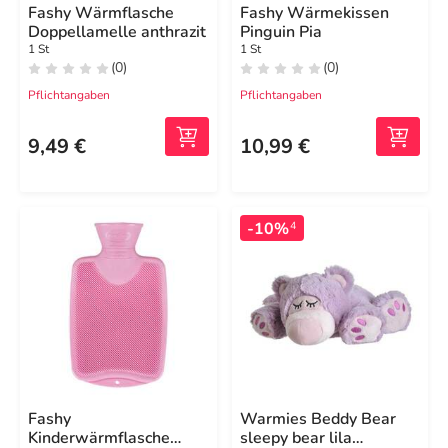
Fashy Wärmflasche
Fashy Wärmekissen
Doppellamelle anthrazit
Pinguin Pia
1 St
1 St
(0)
(0)
Pflichtangaben
Pflichtangaben
9,49 €
10,99 €
-10%
4
Fashy
Warmies Beddy Bear
Kinderwärmflasche
sleepy bear lila