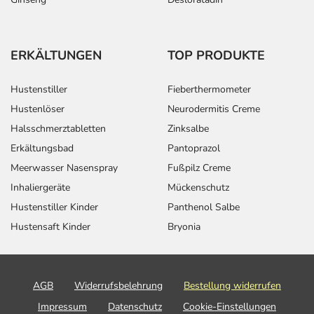
ERKÄLTUNGEN
TOP PRODUKTE
Hustenstiller
Fieberthermometer
Hustenlöser
Neurodermitis Creme
Halsschmerztabletten
Zinksalbe
Erkältungsbad
Pantoprazol
Meerwasser Nasenspray
Fußpilz Creme
Inhaliergeräte
Mückenschutz
Hustenstiller Kinder
Panthenol Salbe
Hustensaft Kinder
Bryonia
AGB
Widerrufsbelehrung
Bestellung widerrufen
Impressum
Datenschutz
Cookie-Einstellungen