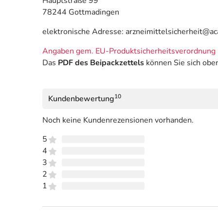
Hauptstraße 99
78244 Gottmadingen
elektronische Adresse: arzneimittelsicherheit@a
Angaben gem. EU-Produktsicherheitsverordnung 
Das
PDF des Beipackzettels
können Sie sich obe
10
Kundenbewertung
Noch keine Kundenrezensionen vorhanden.
5
4
3
2
1