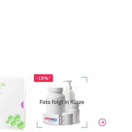
-19%
-24%
4
4