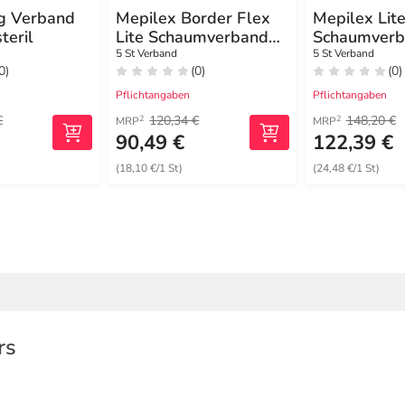
g Verband
Mepilex Border Flex
Mepilex Lit
teril
Lite Schaumverband
Schaumverb
10x10 cm
12,5x12,5cm
5 St Verband
5 St Verband
0)
(0)
(0)
Pflichtangaben
Pflichtangaben
€
120,34 €
148,20 €
2
2
MRP
MRP
€
90,49 €
122,39 €
(18,10 €/1 St)
(24,48 €/1 St)
rs