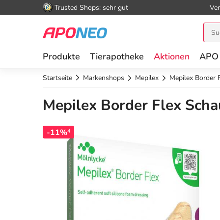
Trusted Shops: sehr gut
Ver
Produkte
Tierapotheke
Aktionen
APO
Startseite
Markenshops
Mepilex
Mepilex Border 
Mepilex Border Flex Scha
-11%
4