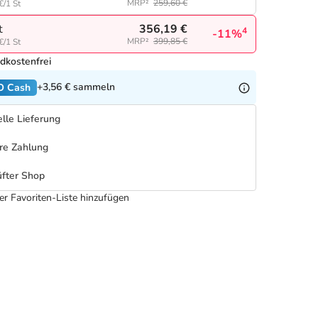
MRP²
259,60 €
€/1 St
356,19 €
t
4
-11%
MRP²
399,85 €
€/1 St
dkostenfrei
+3,56 €
sammeln
O Cash
lle Lieferung
re Zahlung
fter Shop
er Favoriten-Liste hinzufügen