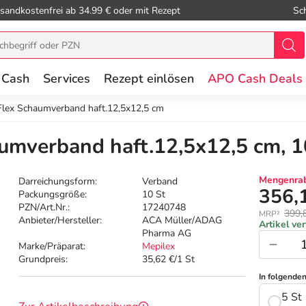
sandkostenfrei ab 34.99 € oder mit Rezept
Sc
 Cash
Services
Rezept einlösen
APO Cash Deals
Flex Schaumverband haft.12,5x12,5 cm
umverband haft.12,5x12,5 cm, 1
Mengenrab
Darreichungsform:
Verband
356,
Packungsgröße:
10 St
PZN/Art.Nr.:
17240748
399,
MRP²
Anbieter/Hersteller:
ACA Müller/ADAG
Artikel ve
Pharma AG
Marke/Präparat:
Mepilex
Grundpreis:
35,62 €/1 St
In folgende
5 St