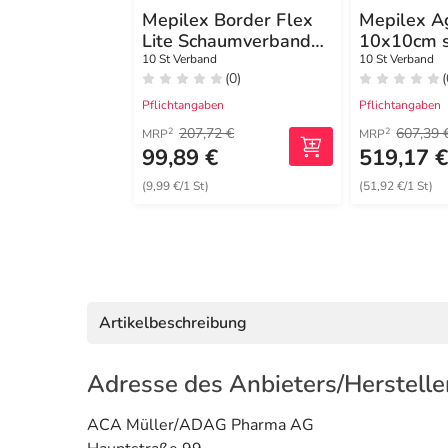
Mepilex Border Flex
Mepilex A
Lite Schaumverband
10x10cm s
10x10 cm
10 St Verband
10 St Verband
(0)
(
Pflichtangaben
Pflichtangaben
207,72 €
607,39 
2
2
MRP
MRP
99,89 €
519,17 
(9,99 €/1 St)
(51,92 €/1 St)
Artikelbeschreibung
Adresse des Anbieters/Herstelle
ACA Müller/ADAG Pharma AG