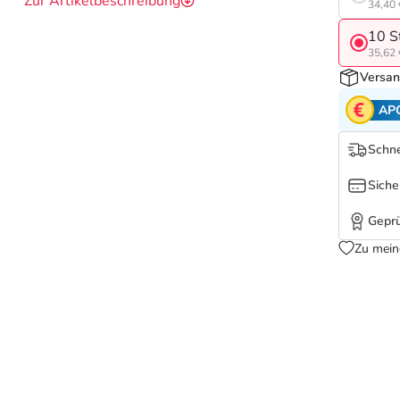
Zur Artikelbeschreibung
34,40 
10 S
35,62 
Versan
AP
Schne
Siche
Geprü
Zu mein