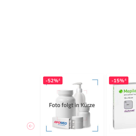
-52%
-15%
4
4