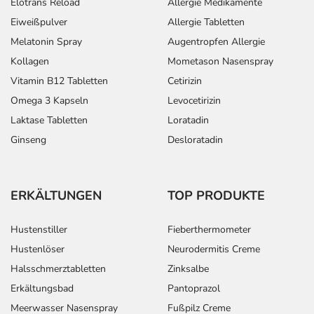
Elotrans Reload
Allergie Medikamente
Eiweißpulver
Allergie Tabletten
Melatonin Spray
Augentropfen Allergie
Kollagen
Mometason Nasenspray
Vitamin B12 Tabletten
Cetirizin
Omega 3 Kapseln
Levocetirizin
Laktase Tabletten
Loratadin
Ginseng
Desloratadin
ERKÄLTUNGEN
TOP PRODUKTE
Hustenstiller
Fieberthermometer
Hustenlöser
Neurodermitis Creme
Halsschmerztabletten
Zinksalbe
Erkältungsbad
Pantoprazol
Meerwasser Nasenspray
Fußpilz Creme