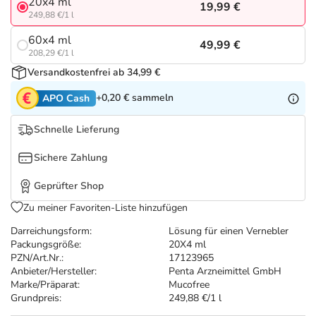
Refluthin, Lasea & Carmenthin Deals
Sport & Fitness
Täglich gut versorgt
20x4 ml
19,99 €
249,88 €/1 l
60x4 ml
Salus Deals
Tierapotheke
49,99 €
208,29 €/1 l
Versandkostenfrei ab 34,99 €
Vitamine & Mineralstoffe
+0,20 €
sammeln
APO Cash
Marken
Schnelle Lieferung
Sichere Zahlung
Geprüfter Shop
Zu meiner Favoriten-Liste hinzufügen
Darreichungsform:
Lösung für einen Vernebler
Packungsgröße:
20X4 ml
PZN/Art.Nr.:
17123965
Anbieter/Hersteller:
Penta Arzneimittel GmbH
Marke/Präparat:
Mucofree
Grundpreis:
249,88 €/1 l