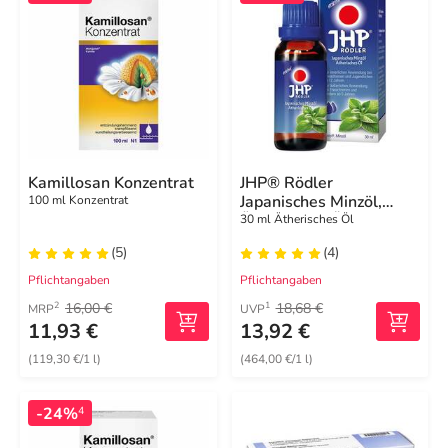
Kamillosan Konzentrat
JHP® Rödler
Japanisches Minzöl,
100 ml Konzentrat
Ätherisches Öl
30 ml Ätherisches Öl
(5)
(4)
Pflichtangaben
Pflichtangaben
16,00 €
18,68 €
2
1
MRP
UVP
11,93 €
13,92 €
(119,30 €/1 l)
(464,00 €/1 l)
-24%
4