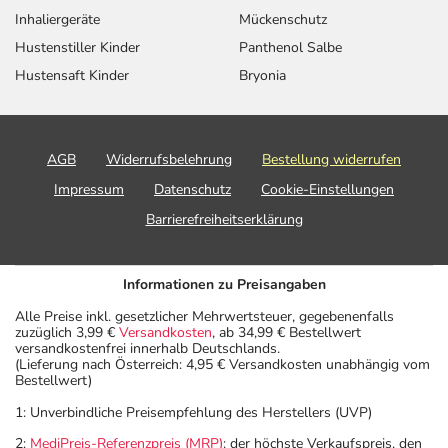
Inhaliergeräte
Mückenschutz
Hustenstiller Kinder
Panthenol Salbe
Hustensaft Kinder
Bryonia
AGB
Widerrufsbelehrung
Bestellung widerrufen
Impressum
Datenschutz
Cookie-Einstellungen
Barrierefreiheitserklärung
Informationen zu Preisangaben
Alle Preise inkl. gesetzlicher Mehrwertsteuer, gegebenenfalls
zuzüglich 3,99 €
Versandkosten
, ab 34,99 € Bestellwert
versandkostenfrei innerhalb Deutschlands.
(Lieferung nach Österreich: 4,95 € Versandkosten unabhängig vom
Bestellwert)
1: Unverbindliche Preisempfehlung des Herstellers (UVP)
2:
MediPreis-Referenzpreis (MRP)
: der höchste Verkaufspreis, den