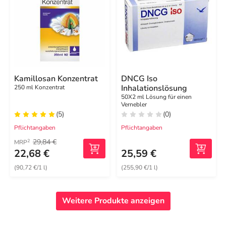
Kamillosan Konzentrat
DNCG Iso
Inhalationslösung
250 ml Konzentrat
50X2 ml Lösung für einen
Vernebler
(5)
(0)
Pflichtangaben
Pflichtangaben
29,84 €
2
MRP
22,68 €
25,59 €
(90,72 €/1 l)
(255,90 €/1 l)
Weitere Produkte anzeigen