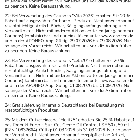
solange der Vorrat reicht. Wir behalten uns vor, die Aktion früher
zu beenden. Keine Barauszahlung.
22: Bei Verwendung des Coupons "Vital2026" erhalten Sie 20 %
Rabatt auf ausgewählte Orthomol-Produkte. Nicht anwendbar auf
rezeptpflichtige Artikel, Bücher, Säuglingsanfangsnahrung und
Versandkosten. Nicht mit anderen Aktionsvorteilen (ausgenommen
Coupons) kombinierbar und nur einzulösen unter www.aponeo.de
und in der APONEO App. Gültig: 29.07.2026 bis 09.08.2026. Nur
solange der Vorrat reicht. Wir behalten uns vor, die Aktion früher
zu beenden. Keine Barauszahlung.
23: Bei Verwendung des Coupons "ceta20" erhalten Sie 20 %
Rabatt auf ausgewählte Cetaphil-Produkte. Nicht anwendbar auf
rezeptpflichtige Artikel, Bücher, Säuglingsanfangsnahrung und
Versandkosten. Nicht mit anderen Aktionsvorteilen (ausgenommen
Coupons) kombinierbar und nur einzulösen unter www.aponeo.de
und in der APONEO App. Gültig: 01.08.2026 bis 01.09.2026. Nur
solange der Vorrat reicht. Wir behalten uns vor, die Aktion früher
zu beenden. Keine Barauszahlung.
24: Gratislieferung innerhalb Deutschlands bei Bestellung mit
rezeptpflichtigen Produkten.
25: Mit dem Gutscheincode "Merit25" erhalten Sie 25 % Rabatt auf
das Produkt Eucerin Sun Gel-Creme Oil Control LSF 50+, 50 ml
(PZN 10832664). Gültig: 01.08.2026 bis 31.08.2026. Nur solange
der Vorrat reicht. Nicht anwendbar auf rezeptpflichtige Artikel,
Bücher, Säuglingsanfangsnahrung und Versandkosten sowie bei