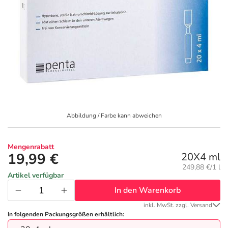
Geschenkideen
Fragen und Antworten
5% Extra Cash
Diabetes
Aktuelle Coupons
Kontakt
Avene & Ducray Deals
Körperpflege & Kosmetik
7
Ratgeber
Eucerin Deals
Liebe & Erotik
Summer SALE
Beliebte Beiträge
Evolsin Deals
Mutter & Kind
Reiseapotheke
Abbildung / Farbe kann abweichen
E-Rezept einlösen
Frontline & Frontpro Deals
Nahrungsergänzung
Insektenschutz
Mengenrabatt
19,99 €
20X4 ml
Grundpreis:
249,88 €/1 l
E-Rezept App
Nattermann Deals
Natur & Homöopathie
Sonnenpflege
Artikel verfügbar
In den Warenkorb
R(h)ein Nutrition Deals
Sanitätshaus
Sommerpflege für Haar und Kopfhaut
inkl. MwSt. zzgl. Versand
In folgenden Packungsgrößen erhältlich: