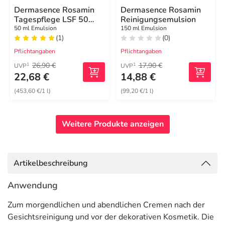
Dermasence Rosamin
Dermasence Rosamin
Tagespflege LSF 50
Reinigungsemulsion
Emulsion
50 ml Emulsion
150 ml Emulsion
(1)
(0)
Pflichtangaben
Pflichtangaben
26,90 €
17,90 €
1
1
UVP
UVP
22,68 €
14,88 €
(453,60 €/1 l)
(99,20 €/1 l)
Weitere Produkte anzeigen
Artikelbeschreibung
Anwendung
Zum morgendlichen und abendlichen Cremen nach der
Gesichtsreinigung und vor der dekorativen Kosmetik. Die