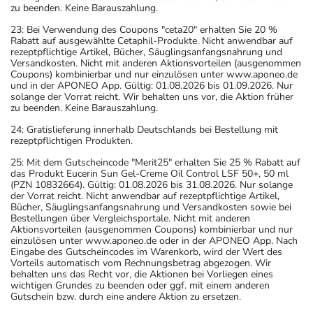
zu beenden. Keine Barauszahlung.
23: Bei Verwendung des Coupons "ceta20" erhalten Sie 20 %
Rabatt auf ausgewählte Cetaphil-Produkte. Nicht anwendbar auf
rezeptpflichtige Artikel, Bücher, Säuglingsanfangsnahrung und
Versandkosten. Nicht mit anderen Aktionsvorteilen (ausgenommen
Coupons) kombinierbar und nur einzulösen unter www.aponeo.de
und in der APONEO App. Gültig: 01.08.2026 bis 01.09.2026. Nur
solange der Vorrat reicht. Wir behalten uns vor, die Aktion früher
zu beenden. Keine Barauszahlung.
24: Gratislieferung innerhalb Deutschlands bei Bestellung mit
rezeptpflichtigen Produkten.
25: Mit dem Gutscheincode "Merit25" erhalten Sie 25 % Rabatt auf
das Produkt Eucerin Sun Gel-Creme Oil Control LSF 50+, 50 ml
(PZN 10832664). Gültig: 01.08.2026 bis 31.08.2026. Nur solange
der Vorrat reicht. Nicht anwendbar auf rezeptpflichtige Artikel,
Bücher, Säuglingsanfangsnahrung und Versandkosten sowie bei
Bestellungen über Vergleichsportale. Nicht mit anderen
Aktionsvorteilen (ausgenommen Coupons) kombinierbar und nur
einzulösen unter www.aponeo.de oder in der APONEO App. Nach
Eingabe des Gutscheincodes im Warenkorb, wird der Wert des
Vorteils automatisch vom Rechnungsbetrag abgezogen. Wir
behalten uns das Recht vor, die Aktionen bei Vorliegen eines
wichtigen Grundes zu beenden oder ggf. mit einem anderen
Gutschein bzw. durch eine andere Aktion zu ersetzen.