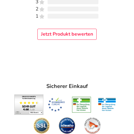
3
Aqua, Propylene glycol, Stearyl alcohol, Sulfur, Zinc
2
oxide, Glycerin, Isopropyl palmitate, Palmitic acid, Stearic
1
acid, Petrolatum, Glyceryl stearate, Dimethicone,
Menthol, Lanolin, Sorbitan stearate, Polysorbate 80,
Jetzt Produkt bewerten
Triticum vulgare (wheat) germ oil, Phenoxyethanol,
Sodium hypochlorit, Salicylic acid, Benzyl alcohol, Sodium
lauryl sulfate.
Adresse des Anbieters/Herstellers
Agenki GmbH
Karlsteinstr. 6
Sicherer Einkauf
73773 Aichwald
elektronische Adresse: https://www.agenki.de/ |
info@agenki.de
Angaben gem. EU-Produktsicherheitsverordnung (GPSR)
anzeigen