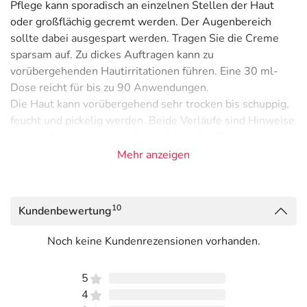
Pflege kann sporadisch an einzelnen Stellen der Haut
oder großflächig gecremt werden. Der Augenbereich
sollte dabei ausgespart werden. Tragen Sie die Creme
sparsam auf. Zu dickes Auftragen kann zu
vorübergehenden Hautirritationen führen. Eine 30 ml-
Dose reicht für bis zu 90 Anwendungen.
Die Haut kann vorübergehend sehr trocken bis schuppig,
feucht und pickelig werden. Beide Verläufe sind Hinweise
auf die Wirksamkeit von DemoDerm. Die Trocken- und
Schupp-Phase hält im Schnitt bis zu 14 Tagen an und
Mehr anzeigen
kann wirkungsspezifisch für DemoDerm sein.
Hinweise
10
Kundenbewertung
Nicht geeignet bei Menschen mit Allergien auf einen der
Inhaltsstoffe.
Noch keine Kundenrezensionen vorhanden.
Vermeiden Sie den Kontakt mit den Augen.
Nicht bei Kindern unter 3 Jahren anwenden.
5
4
Inhaltsstoffe