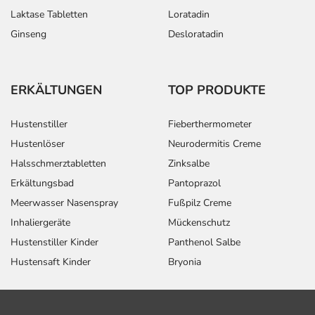
Laktase Tabletten
Loratadin
Ginseng
Desloratadin
ERKÄLTUNGEN
TOP PRODUKTE
Hustenstiller
Fieberthermometer
Hustenlöser
Neurodermitis Creme
Halsschmerztabletten
Zinksalbe
Erkältungsbad
Pantoprazol
Meerwasser Nasenspray
Fußpilz Creme
Inhaliergeräte
Mückenschutz
Hustenstiller Kinder
Panthenol Salbe
Hustensaft Kinder
Bryonia