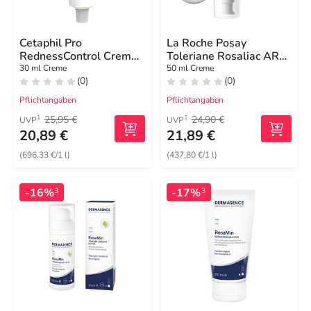
Cetaphil Pro
La Roche Posay
RednessControl Creme
Toleriane Rosaliac AR
zur
LSF30 Creme
30 ml Creme
50 ml Creme
(0)
(0)
Symptombehandlung
Pflichtangaben
Pflichtangaben
25,95 €
24,90 €
1
1
UVP
UVP
20,89 €
21,89 €
(696,33 €/1 l)
(437,80 €/1 l)
-16%
-17%
3
3