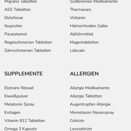
Migräne Tabletten
Sodbrennen Medikamente
ASS Tabletten
Thermacare
Diclofenac
Voltaren
Ibuprofen
Hämorrhoiden Salbe
Paracetamol
Abführmittel
Regelschmerzen Tabletten
Magentabletten
Zahnschmerzen Tabletten
Lidocain
SUPPLEMENTE
ALLERGIEN
Elotrans Reload
Allergie Medikamente
Eiweißpulver
Allergie Tabletten
Melatonin Spray
Augentropfen Allergie
Kollagen
Mometason Nasenspray
Vitamin B12 Tabletten
Cetirizin
Omega 3 Kapseln
Levocetirizin