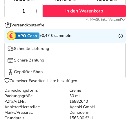
Refluthin, Lasea & Carmenthin Deals
Sport & Fitness
Täglich gut versorgt
In den Warenkorb
Salus Deals
Tierapotheke
inkl. MwSt. inkl. Versand
Versandkostenfrei
Vitamine & Mineralstoffe
+0,47 €
sammeln
APO Cash
Schnelle Lieferung
Marken
Sichere Zahlung
Geprüfter Shop
Zu meiner Favoriten-Liste hinzufügen
Darreichungsform:
Creme
Packungsgröße:
30 ml
PZN/Art.Nr.:
16882640
Anbieter/Hersteller:
Agenki GmbH
Marke/Präparat:
Demoderm
Grundpreis:
1563,00 €/1 l