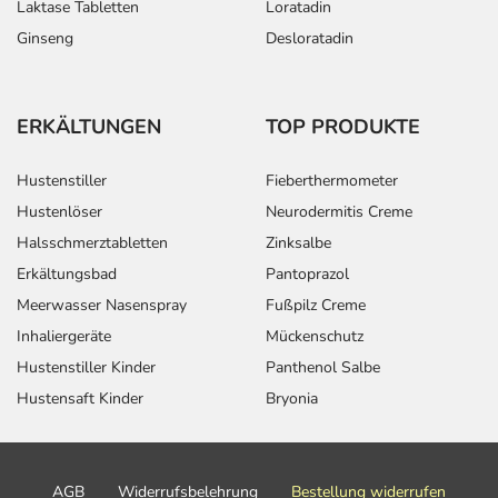
Laktase Tabletten
Loratadin
Ginseng
Desloratadin
ERKÄLTUNGEN
TOP PRODUKTE
Hustenstiller
Fieberthermometer
Hustenlöser
Neurodermitis Creme
Halsschmerztabletten
Zinksalbe
Erkältungsbad
Pantoprazol
Meerwasser Nasenspray
Fußpilz Creme
Inhaliergeräte
Mückenschutz
Hustenstiller Kinder
Panthenol Salbe
Hustensaft Kinder
Bryonia
AGB
Widerrufsbelehrung
Bestellung widerrufen