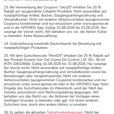
23: Bei Verwendung des Coupons "ceta20" erhalten Sie 20 %
Rabatt auf ausgewählte Cetaphil-Produkte. Nicht anwendbar auf
rezeptpflichtige Artikel, Bücher, Säuglingsanfangsnahrung und
Versandkosten. Nicht mit anderen Aktionsvorteilen (ausgenommen
Coupons) kombinierbar und nur einzulösen unter www.aponeo.de
und in der APONEO App. Gültig: 01.08.2026 bis 01.09.2026. Nur
solange der Vorrat reicht. Wir behalten uns vor, die Aktion früher
zu beenden. Keine Barauszahlung.
24: Gratislieferung innerhalb Deutschlands bei Bestellung mit
rezeptpflichtigen Produkten.
25: Mit dem Gutscheincode "Merit25" erhalten Sie 25 % Rabatt auf
das Produkt Eucerin Sun Gel-Creme Oil Control LSF 50+, 50 ml
(PZN 10832664). Gültig: 01.08.2026 bis 31.08.2026. Nur solange
der Vorrat reicht. Nicht anwendbar auf rezeptpflichtige Artikel,
Bücher, Säuglingsanfangsnahrung und Versandkosten sowie bei
Bestellungen über Vergleichsportale. Nicht mit anderen
Aktionsvorteilen (ausgenommen Coupons) kombinierbar und nur
einzulösen unter www.aponeo.de oder in der APONEO App. Nach
Eingabe des Gutscheincodes im Warenkorb, wird der Wert des
Vorteils automatisch vom Rechnungsbetrag abgezogen. Wir
behalten uns das Recht vor, die Aktionen bei Vorliegen eines
wichtigen Grundes zu beenden oder ggf. mit einem anderen
Gutschein bzw. durch eine andere Aktion zu ersetzen.
26: Es gelten die aktuellen
Teilnahmebedingungen
. Nicht bei