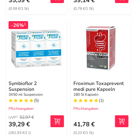
35,59 €
39,14 €
(0,59 €/1 St)
(0,78 €/1 St)
-26%
3
Symbioflor 2
Froximun Toxaprevent
Suspension
medi pure Kapseln
3X50 ml Suspension
180 St Kapseln
(5)
(1)
Pflichtangaben
Pflichtangaben
52,97 €
1
UVP
39,29 €
41,78 €
(261,93 €/1 l)
(0,23 €/1 St)