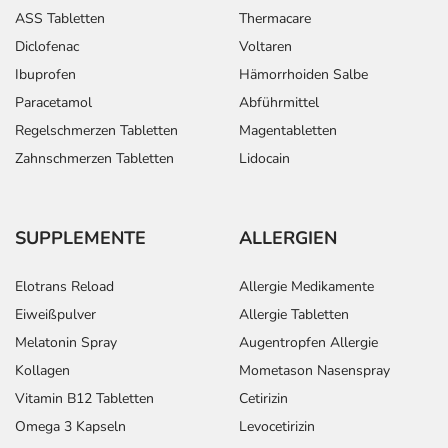
ASS Tabletten
Thermacare
Diclofenac
Voltaren
Ibuprofen
Hämorrhoiden Salbe
Paracetamol
Abführmittel
Regelschmerzen Tabletten
Magentabletten
Zahnschmerzen Tabletten
Lidocain
SUPPLEMENTE
ALLERGIEN
Elotrans Reload
Allergie Medikamente
Eiweißpulver
Allergie Tabletten
Melatonin Spray
Augentropfen Allergie
Kollagen
Mometason Nasenspray
Vitamin B12 Tabletten
Cetirizin
Omega 3 Kapseln
Levocetirizin