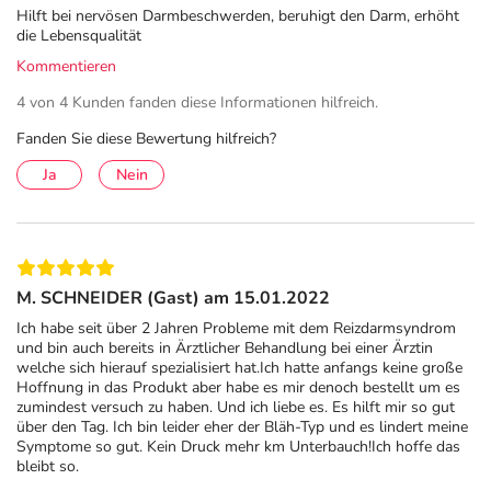
Hilft bei nervösen Darmbeschwerden, beruhigt den Darm, erhöht
und Bakterien und schützt den Darm so zusätzlich.
die Lebensqualität
Außerdem kann Bentonit überschüssige Magensäure
Kommentieren
binden und dadurch Aufstoßen und Sodbrennen lindern.
4 von 4 Kunden fanden diese Informationen hilfreich.
Anwendung
Fanden Sie diese Bewertung hilfreich?
Erwachsene und Kinder ab 12 Jahren nehmen 2 Kapseln
Ja
Nein
Nupure reizdarm akut maximal 3 mal pro Tag für 4
Wochen. Die Kapseln sollten zu oder nach einer Mahlzeit
mit einem großen Glas Wasser eingenommen werden.
Die Kapseln dürfen nicht gekaut oder zerbissen werden.
M. SCHNEIDER (Gast) am 15.01.2022
Nupure reizdarm akut sollte nicht länger als 30 Tage am
Ich habe seit über 2 Jahren Probleme mit dem Reizdarmsyndrom
Stück eingenommen werden. Die Behandlung kann nach
und bin auch bereits in Ärztlicher Behandlung bei einer Ärztin
4 Tagen Unterbrechung fortgesetzt werden.
welche sich hierauf spezialisiert hat.Ich hatte anfangs keine große
Hoffnung in das Produkt aber habe es mir denoch bestellt um es
Hinweise
zumindest versuch zu haben. Und ich liebe es. Es hilft mir so gut
über den Tag. Ich bin leider eher der Bläh-Typ und es lindert meine
Symptome so gut. Kein Druck mehr km Unterbauch!Ich hoffe das
Nicht einnehmen bei einer Allergie oder
bleibt so.
Überempfindlichkeit gegen einen der Inhaltsstoffe.