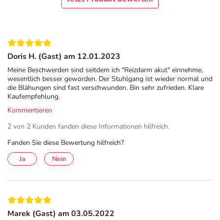
Durch eine Normalisierung der Darmtätigkeit kann die
Einnahme von nupure reizdarm akut die Verstopfung des
Darms verhindern.
Doppelte Wirkung mit Simeticon & Bentonit
Doris H. (Gast) am 12.01.2023
Meine Beschwerden sind seitdem ich "Reizdarm akut" einnehme,
Nupure reizdarm akut lindert Reizdarmsymptome schnell
wesentlich besser geworden. Der Stuhlgang ist wieder normal und
und effektiv. Gleichzeitig schützt es den Darm vor
die Blähungen sind fast verschwunden. Bin sehr zufrieden. Klare
Kaufempfehlung.
Giftstoffen. Dies geschieht durch die beiden Wirkstoffe
Simeticon und Bentonit.
Kommentieren
2 von 2 Kunden fanden diese Informationen hilfreich.
Simeticon ist ein sogenannter Entschäumer. Er hilft
feinblasigen Schaum im Darm abzubauen, so dass die
Fanden Sie diese Bewertung hilfreich?
Gase durch die Darmwand und die Darmperistaltik
Ja
Nein
eliminiert werden. Druckgefühle, Blähungen und
Schmerzen werden gelindert. Simeticon wirkt
ausschließlich physikalisch und hat keine bekannten
Nebenwirkungen.
Marek (Gast) am 03.05.2022
Bentonit gehört zu den Tonerden. Es absorbiert Giftstoffe