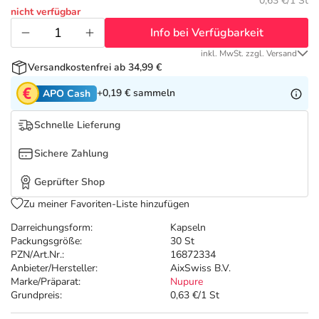
Refluthin, Lasea & Carmenthin Deals
Sport & Fitness
Täglich gut versorgt
0,63 €/1 St
nicht verfügbar
Info bei Verfügbarkeit
Salus Deals
Tierapotheke
inkl. MwSt. zzgl. Versand
Versandkostenfrei ab 34,99 €
Vitamine & Mineralstoffe
+0,19 €
sammeln
APO Cash
Marken
Schnelle Lieferung
Sichere Zahlung
Geprüfter Shop
Zu meiner Favoriten-Liste hinzufügen
Darreichungsform:
Kapseln
Packungsgröße:
30 St
PZN/Art.Nr.:
16872334
Anbieter/Hersteller:
AixSwiss B.V.
Marke/Präparat:
Nupure
Grundpreis:
0,63 €/1 St