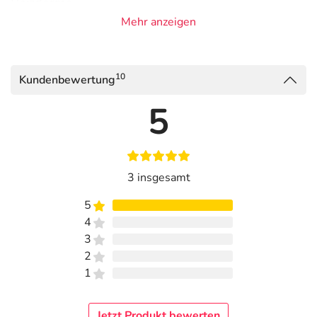
Reizdarms
Mehr anzeigen
Etwa 20 % der Deutschen leiden unter Beschwerden des
Reizdarmsyndroms. Mit nupure reizdarm akut gibt es jetzt
die Lösung zur schnellen Linderung der Symptome.
10
Kundenbewertung
Nupure reizdarm akut Kapseln sind ein Medizinprodukt,
5
das Linderung von mit Reizdarmsyndrom verbundenen
Symptomen wie Völlegefühl, Bauchschmerzen und
Blähungen bietet. Es normalisiert die Darmtätigkeit und
reduziert Schmerzen, wodurch eine Darmverstopfung
verhindert wird.
3 insgesamt
5
Bei folgenden Beschwerden kann nupure reizdarm akut
4
eingenommen werden:
3
Völlegefühl
2
Blähungen
1
aufgeblähtem Bauch
Bauchschmerzen
Jetzt Produkt bewerten