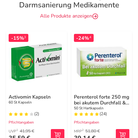
Darmsanierung Medikamente
Alle Produkte anzeigen
-15%
-24%
3
4
Activomin Kapseln
Perenterol forte 250 mg
bei akutem Durchfall &
60 St Kapseln
zur Vorbeugung
50 St Hartkapseln
(2)
(24)
Pflichtangaben
Pflichtangaben
41,95 €
51,80 €
1
2
UVP
MRP