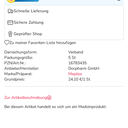
Refluthin, Lasea & Carmenthin Deals
Sport & Fitness
Täglich gut versorgt
Schnelle Lieferung
Salus Deals
Tierapotheke
Sichere Zahlung
Vitamine & Mineralstoffe
Geprüfter Shop
Zu meiner Favoriten-Liste hinzufügen
Marken
Darreichungsform:
Verband
Packungsgröße:
5 St
PZN/Art.Nr.:
16783435
Anbieter/Hersteller:
Docpharm GmbH
Marke/Präparat:
Mepilex
Grundpreis:
24,10 €/1 St
Zur Artikelbeschreibung
Bei diesem Artikel handelt es sich um ein Medizinprodukt.