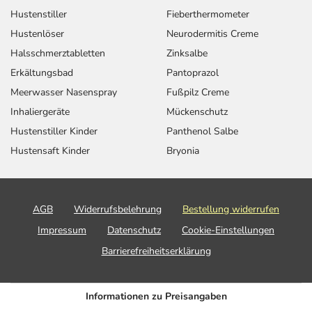
Hustenstiller
Fieberthermometer
Hustenlöser
Neurodermitis Creme
Halsschmerztabletten
Zinksalbe
Erkältungsbad
Pantoprazol
Meerwasser Nasenspray
Fußpilz Creme
Inhaliergeräte
Mückenschutz
Hustenstiller Kinder
Panthenol Salbe
Hustensaft Kinder
Bryonia
AGB
Widerrufsbelehrung
Bestellung widerrufen
Impressum
Datenschutz
Cookie-Einstellungen
Barrierefreiheitserklärung
Informationen zu Preisangaben