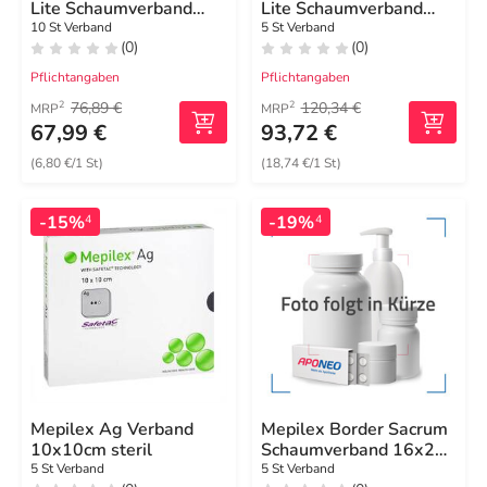
Lite Schaumverband
Lite Schaumverband
4x5 cm
10x10 cm
10 St Verband
5 St Verband
(0)
(0)
Pflichtangaben
Pflichtangaben
76,89 €
120,34 €
2
2
MRP
MRP
67,99 €
93,72 €
(6,80 €/1 St)
(18,74 €/1 St)
-15%
-19%
4
4
Mepilex Ag Verband
Mepilex Border Sacrum
10x10cm steril
Schaumverband 16x20
cm steril
5 St Verband
5 St Verband