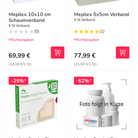
Mepilex 10x10 cm
Mepilex 5x5cm Verband
Schaumverband
5 St Verband
5 St Verband
(0)
(1)
Pflichtangaben
Pflichtangaben
69,99 €
77,99 €
(14,00 €/1 St)
(15,60 €/1 St)
-25%
-52%
4
4