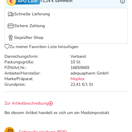
Refluthin, Lasea & Carmenthin Deals
Sport & Fitness
Täglich gut versorgt
+2,24 €
sammeln
APO Cash
Schnelle Lieferung
Salus Deals
Tierapotheke
Sichere Zahlung
Vitamine & Mineralstoffe
Geprüfter Shop
Zu meiner Favoriten-Liste hinzufügen
Marken
Darreichungsform:
Verband
Packungsgröße:
10 St
PZN/Art.Nr.:
16659669
Anbieter/Hersteller:
adequapharm GmbH
Marke/Präparat:
Mepilex
Grundpreis:
22,41 €/1 St
Zur Artikelbeschreibung
Bei diesem Artikel handelt es sich um ein Medizinprodukt.
Gebrauchsanleitung (PDF)