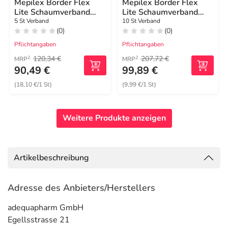
Mepilex Border Flex
Mepilex Border Flex
Lite Schaumverband
Lite Schaumverband
10x10 cm
10x10 cm
5 St Verband
10 St Verband
(0)
(0)
Pflichtangaben
Pflichtangaben
120,34 €
207,72 €
2
2
MRP
MRP
90,49 €
99,89 €
(18,10 €/1 St)
(9,99 €/1 St)
Weitere Produkte anzeigen
Artikelbeschreibung
Adresse des Anbieters/Herstellers
adequapharm GmbH
Egellsstrasse 21