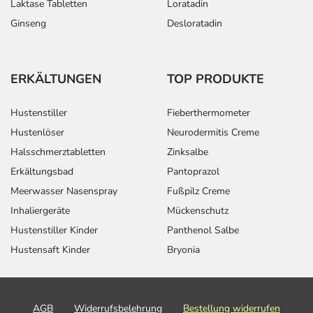
Laktase Tabletten
Loratadin
Ginseng
Desloratadin
ERKÄLTUNGEN
TOP PRODUKTE
Hustenstiller
Fieberthermometer
Hustenlöser
Neurodermitis Creme
Halsschmerztabletten
Zinksalbe
Erkältungsbad
Pantoprazol
Meerwasser Nasenspray
Fußpilz Creme
Inhaliergeräte
Mückenschutz
Hustenstiller Kinder
Panthenol Salbe
Hustensaft Kinder
Bryonia
AGB
Widerrufsbelehrung
Bestellung widerrufen