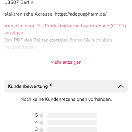
13507 Berlin
elektronische Adresse: https://adequapharm.de/
Angaben gem. EU-Produktsicherheitsverordnung (GPSR)
anzeigen
Das
PDF des Beipackzettels
können Sie sich oben
herunterladen.
Mehr anzeigen
10
Kundenbewertung
Noch keine Kundenrezensionen vorhanden.
5
4
3