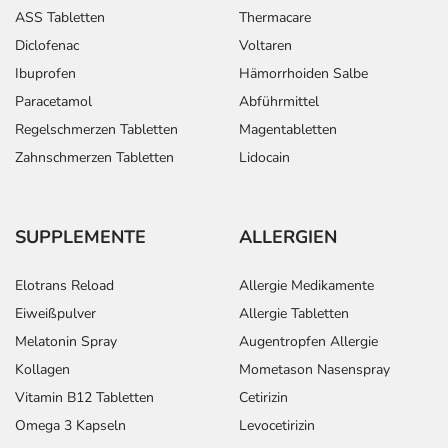
ASS Tabletten
Thermacare
Diclofenac
Voltaren
Ibuprofen
Hämorrhoiden Salbe
Paracetamol
Abführmittel
Regelschmerzen Tabletten
Magentabletten
Zahnschmerzen Tabletten
Lidocain
SUPPLEMENTE
ALLERGIEN
Elotrans Reload
Allergie Medikamente
Eiweißpulver
Allergie Tabletten
Melatonin Spray
Augentropfen Allergie
Kollagen
Mometason Nasenspray
Vitamin B12 Tabletten
Cetirizin
Omega 3 Kapseln
Levocetirizin