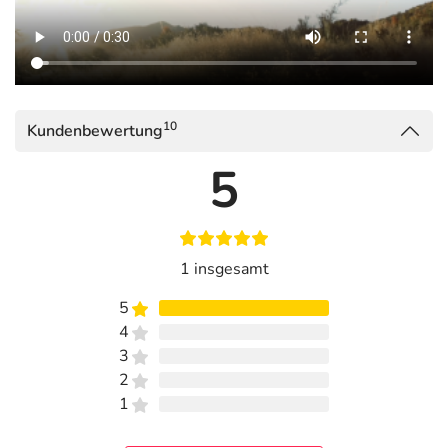
wertgebenden Inhaltsstoffe sichergestellt.
* Zink trägt zu
einer normalen Funktion des Immunsystems
bei. Zink trägt
dazu bei,
die Zellen vor oxidativem Stress zu schützen
. Zink hat
eine
Funktion bei der Zellteilung.
10
Kundenbewertung
Inhaltsstoffe pro Kapsel
5
Inhaltsstoff
pro Kapsel
NRV %
Zink
10,0 mg
100 %
Propolis
170 mg
***
1 insgesamt
entspricht 320 mg naturbelassenem
5
Roh-Propolis
4
davon Polyphenole
51 mg
***
3
2
** % der Referenzmenge nach EU-
1
Lebensmittelinformationsverordnung