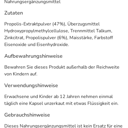
Nahrungsergänzungsmittel
Was ist eigentlich Propolis?
Zutaten
Propolis ist
das wertvolle Schutzharz der Honigbienen.
Die Bienen sammeln die harzige Substanz von Blüten und
Propolis-Extraktpulver (47%), Überzugsmittel
Knospen verschiedener Bäume und verarbeiten sie unter
Hydroxypropylmethylcellulose, Trennmittel Talkum,
Zugabe von Fermenten, Pollen und Wachs zu
einem
Zinkcitrat, Propolispulver (6%), Maisstärke, Farbstoff
einzigartigen Naturstoff
, dem Propolis. Die Bienen
Eisenoxide und Eisenhydroxide.
verwenden Propolis, um den Bienenstock vor dem
Aufbewahrungshinweise
Eindringen von Bakterien und der Ausbreitung von
Krankheiten zu schützen. Daher ist der gesamte
Bewahren Sie dieses Produkt außerhalb der Reichweite
Bienenstock im Inneren mit einer feinen Propolisschicht
von Kindern auf.
überzogen.
Verwendungshinweise
Propolis setzt sich aus
über 300 verschiedenen
Naturstoffen
zusammen. Nur ca. 60-100 g Propolis
Erwachsene und Kinder ab 12 Jahren nehmen einmal
können pro Jahr in einem Bienenstock
geerntet
werden.
täglich eine Kapsel unzerkaut mit etwas Flüssigkeit ein.
Bei der Gewinnung von Propolis legt beecraft großen
Gebrauchshinweise
Wert darauf, dass das Leben der Tiere, ähnlich wie bei
der Honigernte, nicht beeinträchtigt wird.
Dieses Nahrungsergänzungsmittel ist kein Ersatz für eine