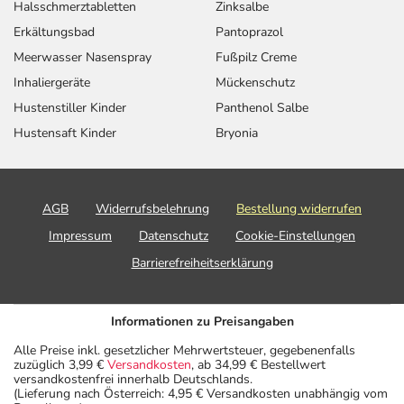
Halsschmerztabletten
Zinksalbe
Erkältungsbad
Pantoprazol
Meerwasser Nasenspray
Fußpilz Creme
Inhaliergeräte
Mückenschutz
Hustenstiller Kinder
Panthenol Salbe
Hustensaft Kinder
Bryonia
AGB
Widerrufsbelehrung
Bestellung widerrufen
Impressum
Datenschutz
Cookie-Einstellungen
Barrierefreiheitserklärung
Informationen zu Preisangaben
Alle Preise inkl. gesetzlicher Mehrwertsteuer, gegebenenfalls
zuzüglich 3,99 €
Versandkosten
, ab 34,99 € Bestellwert
versandkostenfrei innerhalb Deutschlands.
(Lieferung nach Österreich: 4,95 € Versandkosten unabhängig vom