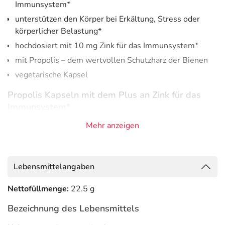
Immunsystem*
unterstützen den Körper bei Erkältung, Stress oder
körperlicher Belastung*
hochdosiert mit 10 mg Zink für das Immunsystem*
mit Propolis – dem wertvollen Schutzharz der Bienen
vegetarische Kapsel
Propolis Kapseln mit dem Plus an Zink für das
Immunsystem*
Mehr anzeigen
Beecraft Propolis Kapseln plus sind
hochdosiert
und
enthalten 170 mg Propolis, das aus 320 mg
naturbelassenem Roh-Propolis gewonnen wird.
Zusätzlich ist das Spurenelement Zink enthalten, um den
Lebensmittelangaben
Körper und
das Immunsystem
bei starker körperlicher
Belastung, Stress oder während der Erkältungszeit
zu
Nettofüllmenge:
22.5 g
unterstützen.
Propolis Kapseln Plus sind
zur
Bezeichnung des Lebensmittels
langfristigen Einnahme geeignet.