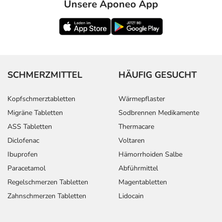
Unsere Aponeo App
SCHMERZMITTEL
HÄUFIG GESUCHT
Kopfschmerztabletten
Wärmepflaster
Migräne Tabletten
Sodbrennen Medikamente
ASS Tabletten
Thermacare
Diclofenac
Voltaren
Ibuprofen
Hämorrhoiden Salbe
Paracetamol
Abführmittel
Regelschmerzen Tabletten
Magentabletten
Zahnschmerzen Tabletten
Lidocain