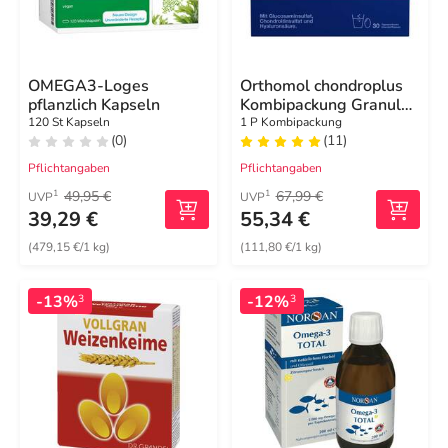
OMEGA3-Loges
Orthomol chondroplus
pflanzlich Kapseln
Kombipackung Granulat
/ Kapseln
120 St Kapseln
1 P Kombipackung
(0)
(11)
Pflichtangaben
Pflichtangaben
49,95 €
67,99 €
1
1
UVP
UVP
39,29 €
55,34 €
(479,15 €/1 kg)
(111,80 €/1 kg)
-13%
-12%
3
3