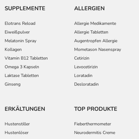
SUPPLEMENTE
ALLERGIEN
Elotrans Reload
Allergie Medikamente
Eiweißpulver
Allergie Tabletten
Melatonin Spray
Augentropfen Allergie
Kollagen
Mometason Nasenspray
Vitamin B12 Tabletten
Cetirizin
Omega 3 Kapseln
Levocetirizin
Laktase Tabletten
Loratadin
Ginseng
Desloratadin
ERKÄLTUNGEN
TOP PRODUKTE
Hustenstiller
Fieberthermometer
Hustenlöser
Neurodermitis Creme