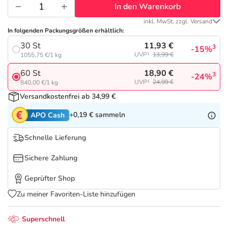
Refluthin, Lasea & Carmenthin Deals
Sport & Fitness
Täglich gut versorgt
In den Warenkorb
inkl. MwSt. zzgl. Versand
Salus Deals
Tierapotheke
In folgenden Packungsgrößen erhältlich:
11,93 €
30 St
3
-15%
UVP¹
13,99 €
1055,75 €/1 kg
Vitamine & Mineralstoffe
18,90 €
60 St
3
-24%
UVP¹
24,99 €
840,00 €/1 kg
Marken
Versandkostenfrei ab 34,99 €
+0,19 €
sammeln
APO Cash
Schnelle Lieferung
Sichere Zahlung
Geprüfter Shop
Zu meiner Favoriten-Liste hinzufügen
Superschnell