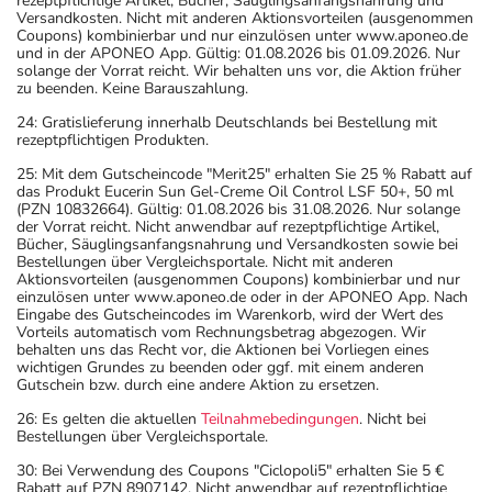
rezeptpflichtige Artikel, Bücher, Säuglingsanfangsnahrung und
Versandkosten. Nicht mit anderen Aktionsvorteilen (ausgenommen
Coupons) kombinierbar und nur einzulösen unter www.aponeo.de
und in der APONEO App. Gültig: 01.08.2026 bis 01.09.2026. Nur
solange der Vorrat reicht. Wir behalten uns vor, die Aktion früher
zu beenden. Keine Barauszahlung.
24: Gratislieferung innerhalb Deutschlands bei Bestellung mit
rezeptpflichtigen Produkten.
25: Mit dem Gutscheincode "Merit25" erhalten Sie 25 % Rabatt auf
das Produkt Eucerin Sun Gel-Creme Oil Control LSF 50+, 50 ml
(PZN 10832664). Gültig: 01.08.2026 bis 31.08.2026. Nur solange
der Vorrat reicht. Nicht anwendbar auf rezeptpflichtige Artikel,
Bücher, Säuglingsanfangsnahrung und Versandkosten sowie bei
Bestellungen über Vergleichsportale. Nicht mit anderen
Aktionsvorteilen (ausgenommen Coupons) kombinierbar und nur
einzulösen unter www.aponeo.de oder in der APONEO App. Nach
Eingabe des Gutscheincodes im Warenkorb, wird der Wert des
Vorteils automatisch vom Rechnungsbetrag abgezogen. Wir
behalten uns das Recht vor, die Aktionen bei Vorliegen eines
wichtigen Grundes zu beenden oder ggf. mit einem anderen
Gutschein bzw. durch eine andere Aktion zu ersetzen.
26: Es gelten die aktuellen
Teilnahmebedingungen
. Nicht bei
Bestellungen über Vergleichsportale.
30: Bei Verwendung des Coupons "Ciclopoli5" erhalten Sie 5 €
Rabatt auf PZN 8907142. Nicht anwendbar auf rezeptpflichtige