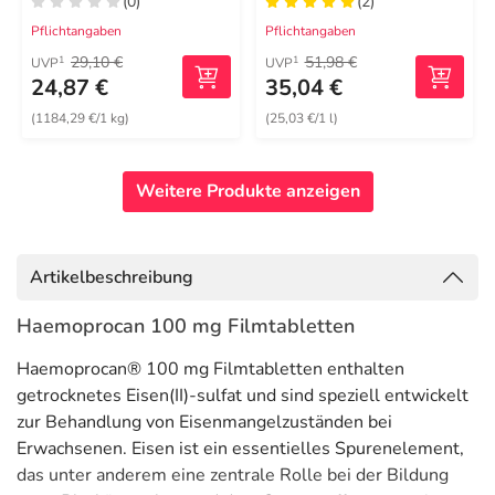
(0)
(2)
Pflichtangaben
Pflichtangaben
29,10 €
51,98 €
1
1
UVP
UVP
24,87 €
35,04 €
(1184,29 €/1 kg)
(25,03 €/1 l)
Weitere Produkte anzeigen
Artikelbeschreibung
Haemoprocan 100 mg Filmtabletten
Haemoprocan® 100 mg Filmtabletten enthalten
getrocknetes Eisen(II)-sulfat und sind speziell entwickelt
zur Behandlung von Eisenmangelzuständen bei
Erwachsenen. Eisen ist ein essentielles Spurenelement,
das unter anderem eine zentrale Rolle bei der Bildung