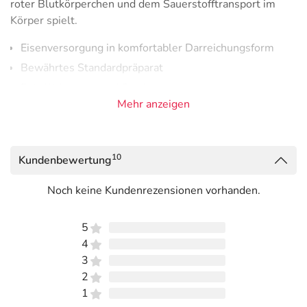
roter Blutkörperchen und dem Sauerstofftransport im
Körper spielt.
Eisenversorgung in komfortabler Darreichungsform
Bewährtes Standardpräparat
Enthält Lactose und Saccharose
Mehr anzeigen
Erwachsene nehmen 1 Filmtablette morgens und abends
je 1 Stunde vor den Mahlzeiten mit genügend Flüssigkeit
ein.
10
Kundenbewertung
Pflichtangaben:
Noch keine Kundenrezensionen vorhanden.
Haemoprocan 100 mg Filmtabletten.
Wirkstoff: Eisen. Anw.:
Behandl. v. Eisenmangelzuständen bei Erw. Warnh.: Ent. Lactose u.
Saccharose. Bitte nehmen Sie Haemoprocan erst nach Rücksprache
5
mit Ihrem Arzt ein, wenn Ihnen bekannt ist, dass Sie unter einer
4
Unverträglichkeit gegenüber bestimmten Zuckern leiden. Zu Risiken
3
und Nebenwirkungen lesen Sie die Packungsbeilage und fragen
2
Sie Ihre Ärztin, Ihren Arzt oder in Ihrer Apotheke. betapharm
1