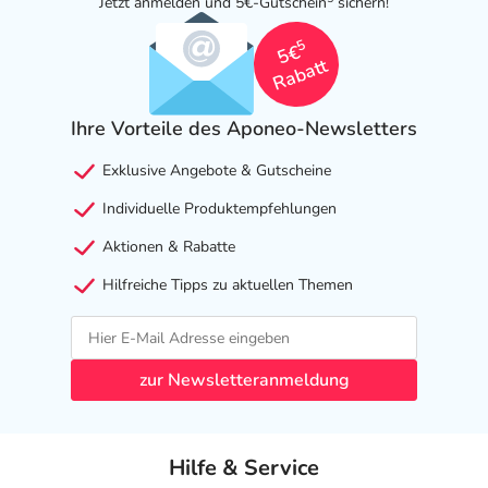
Jetzt anmelden und 5€-Gutschein
sichern!
Cellulosepulver, Maisstärke, Carboxymethylstärke-
5
Natrium (Typ A) (Ph. Eur.), Natriumdodecylsulfat,
5€
Rabatt
Saccharose, Povidon K25, Eisenoxide und -hydroxide (E
172).
Ihre Vorteile des Aponeo-Newsletters
Adresse des Anbieters/Herstellers
Exklusive Angebote & Gutscheine
betapharm Arzneimittel GmbH
Individuelle Produktempfehlungen
Kobelweg 95
86156 Augsburg
Aktionen & Rabatte
Das
PDF des Beipackzettels
können Sie sich oben
Hilfreiche Tipps zu aktuellen Themen
herunterladen.
zur Newsletteranmeldung
Hilfe & Service