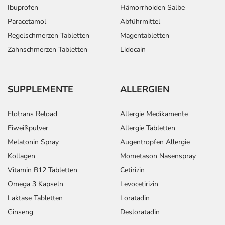
Ibuprofen
Hämorrhoiden Salbe
Paracetamol
Abführmittel
Regelschmerzen Tabletten
Magentabletten
Zahnschmerzen Tabletten
Lidocain
SUPPLEMENTE
ALLERGIEN
Elotrans Reload
Allergie Medikamente
Eiweißpulver
Allergie Tabletten
Melatonin Spray
Augentropfen Allergie
Kollagen
Mometason Nasenspray
Vitamin B12 Tabletten
Cetirizin
Omega 3 Kapseln
Levocetirizin
Laktase Tabletten
Loratadin
Ginseng
Desloratadin