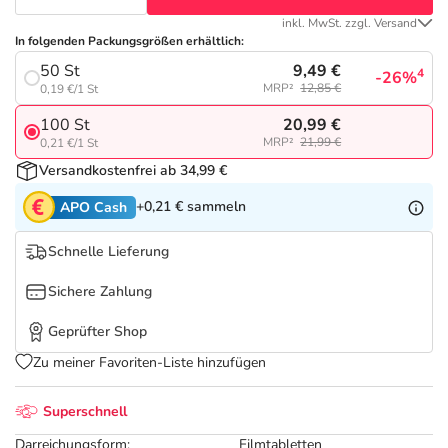
Refluthin, Lasea & Carmenthin Deals
Sport & Fitness
Täglich gut versorgt
inkl. MwSt. zzgl. Versand
In folgenden Packungsgrößen erhältlich:
Salus Deals
Tierapotheke
9,49 €
50 St
4
-26%
MRP²
12,85 €
0,19 €/1 St
Vitamine & Mineralstoffe
20,99 €
100 St
MRP²
21,99 €
0,21 €/1 St
Versandkostenfrei ab 34,99 €
Marken
+0,21 €
sammeln
APO Cash
Schnelle Lieferung
Sichere Zahlung
Geprüfter Shop
Zu meiner Favoriten-Liste hinzufügen
Superschnell
Darreichungsform:
Filmtabletten