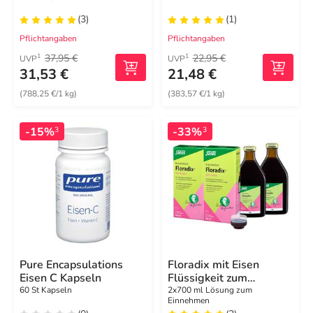
(3)
(1)
Pflichtangaben
Pflichtangaben
37,95 €
22,95 €
1
1
UVP
UVP
31,53 €
21,48 €
(788,25 €/1 kg)
(383,57 €/1 kg)
-15%
-33%
3
3
Pure Encapsulations
Floradix mit Eisen
Eisen C Kapseln
Flüssigkeit zum
Einnehmen
60 St Kapseln
2x700 ml Lösung zum
Einnehmen