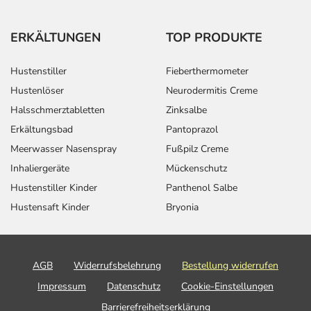
ERKÄLTUNGEN
TOP PRODUKTE
Hustenstiller
Fieberthermometer
Hustenlöser
Neurodermitis Creme
Halsschmerztabletten
Zinksalbe
Erkältungsbad
Pantoprazol
Meerwasser Nasenspray
Fußpilz Creme
Inhaliergeräte
Mückenschutz
Hustenstiller Kinder
Panthenol Salbe
Hustensaft Kinder
Bryonia
AGB
Widerrufsbelehrung
Bestellung widerrufen
Impressum
Datenschutz
Cookie-Einstellungen
Barrierefreiheitserklärung