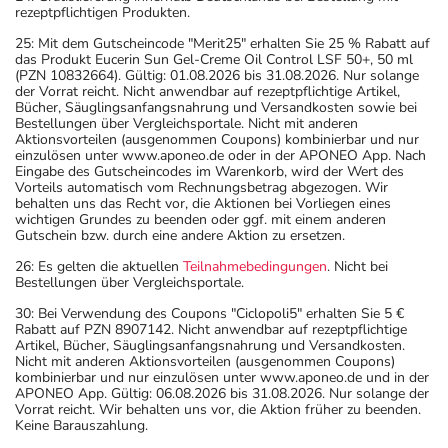
rezeptpflichtigen Produkten.
25: Mit dem Gutscheincode "Merit25" erhalten Sie 25 % Rabatt auf
das Produkt Eucerin Sun Gel-Creme Oil Control LSF 50+, 50 ml
(PZN 10832664). Gültig: 01.08.2026 bis 31.08.2026. Nur solange
der Vorrat reicht. Nicht anwendbar auf rezeptpflichtige Artikel,
Bücher, Säuglingsanfangsnahrung und Versandkosten sowie bei
Bestellungen über Vergleichsportale. Nicht mit anderen
Aktionsvorteilen (ausgenommen Coupons) kombinierbar und nur
einzulösen unter www.aponeo.de oder in der APONEO App. Nach
Eingabe des Gutscheincodes im Warenkorb, wird der Wert des
Vorteils automatisch vom Rechnungsbetrag abgezogen. Wir
behalten uns das Recht vor, die Aktionen bei Vorliegen eines
wichtigen Grundes zu beenden oder ggf. mit einem anderen
Gutschein bzw. durch eine andere Aktion zu ersetzen.
26: Es gelten die aktuellen
Teilnahmebedingungen
. Nicht bei
Bestellungen über Vergleichsportale.
30: Bei Verwendung des Coupons "Ciclopoli5" erhalten Sie 5 €
Rabatt auf PZN 8907142. Nicht anwendbar auf rezeptpflichtige
Artikel, Bücher, Säuglingsanfangsnahrung und Versandkosten.
Nicht mit anderen Aktionsvorteilen (ausgenommen Coupons)
kombinierbar und nur einzulösen unter www.aponeo.de und in der
APONEO App. Gültig: 06.08.2026 bis 31.08.2026. Nur solange der
Vorrat reicht. Wir behalten uns vor, die Aktion früher zu beenden.
Keine Barauszahlung.