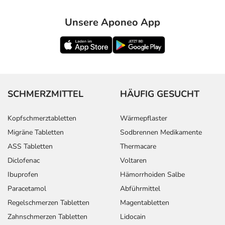
Unsere Aponeo App
SCHMERZMITTEL
HÄUFIG GESUCHT
Kopfschmerztabletten
Wärmepflaster
Migräne Tabletten
Sodbrennen Medikamente
ASS Tabletten
Thermacare
Diclofenac
Voltaren
Ibuprofen
Hämorrhoiden Salbe
Paracetamol
Abführmittel
Regelschmerzen Tabletten
Magentabletten
Zahnschmerzen Tabletten
Lidocain