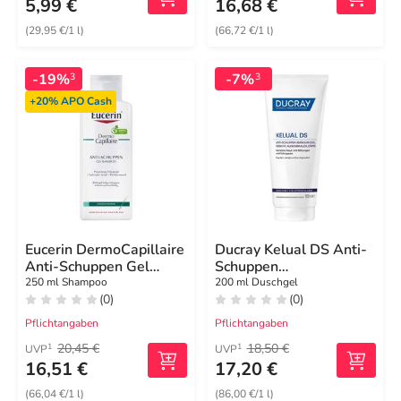
5,99 €
16,68 €
(29,95 €/1 l)
(66,72 €/1 l)
-19%
-7%
3
3
+20%
APO Cash
Eucerin DermoCapillaire
Ducray Kelual DS Anti-
Anti-Schuppen Gel
Schuppen
Shampoo
Reinigungsgel
250 ml Shampoo
200 ml Duschgel
(0)
(0)
Pflichtangaben
Pflichtangaben
20,45 €
18,50 €
1
1
UVP
UVP
16,51 €
17,20 €
(66,04 €/1 l)
(86,00 €/1 l)