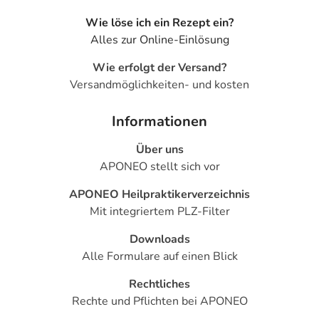
elektronische Adresse: www.isdin.com/de/
Wie löse ich ein Rezept ein?
Angaben gem. EU-Produktsicherheitsverordnung (GPSR)
Alles zur Online-Einlösung
anzeigen
Das
PDF des Beipackzettels
können Sie sich oben
Wie erfolgt der Versand?
herunterladen.
Versandmöglichkeiten- und kosten
Informationen
Über uns
APONEO stellt sich vor
APONEO Heilpraktikerverzeichnis
Mit integriertem PLZ-Filter
Downloads
Alle Formulare auf einen Blick
Rechtliches
Rechte und Pflichten bei APONEO