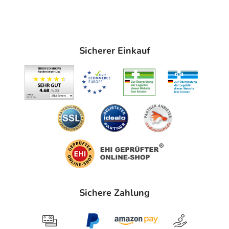
Talgproduktion reduziert. ²
Innerhalb von 28 Tagen
lindert das Shampoo Schuppen und Juckreiz,
während
die Kopfhaut mit Feuchtigkeit versorgt wird.
Das Haar
bleibt
weich, glänzend und frei von überschüssigem
Sicherer Einkauf
Fett.
Das Shampoo wurde
dermatologisch getestet.
Nach 4 Wochen der Anwendung berichten die
Anwender:innen:
93% Weniger Schuppen¹
86% Weniger Talg.¹
86% Weniger Juckreiz.¹
76% Reinigt Haar und Kopfhaut¹.
Die Anwendung von Nutradeica Anti-Schuppen-Shampoo
hilft,
die Talgproduktion auf der Kopfhaut schon bei der
Sichere Zahlung
ersten Anwendung zu reduzieren.
¹ Subjektive Bewertung der Wirksamkeit und Kosmetizität von Nutradeica