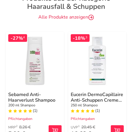
Haarausfall & Schuppen
Alle Produkte anzeigen
-27%
-18%
4
3
Sebamed Anti-
Eucerin DermoCapillaire
Haarverlust Shampoo
Anti-Schuppen Creme
Shampoo
200 ml Shampoo
250 ml Shampoo
(1)
(1)
Pflichtangaben
Pflichtangaben
8,26 €
20,45 €
2
1
MRP
UVP