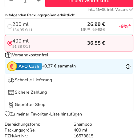
Refluthin, Lasea & Carmenthin Deals
Sport & Fitness
Täglich gut versorgt
In den Warenkorb
inkl. MwSt. inkl. Versand
In folgenden Packungsgrößen erhältlich:
Salus Deals
Tierapotheke
26,99 €
200 ml
4
-9%
MRP²
29,62 €
134,95 €/1 l
Vitamine & Mineralstoffe
400 ml
36,55 €
91,38 €/1 l
Marken
Versandkostenfrei
+0,37 €
sammeln
APO Cash
Schnelle Lieferung
Sichere Zahlung
Geprüfter Shop
Zu meiner Favoriten-Liste hinzufügen
Darreichungsform:
Shampoo
Packungsgröße:
400 ml
PZN/Art.Nr.:
16573815