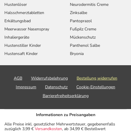
Hustenlöser
Neurodermitis Creme
Halsschmerztabletten
Zinksalbe
Erkältungsbad
Pantoprazol
Meerwasser Nasenspray
Fußpilz Creme
Inhaliergeräte
Mückenschutz
Hustenstiller Kinder
Panthenol Salbe
Hustensaft Kinder
Bryonia
AGB
Widerrufsbelehrung
Bestellung widerrufen
Impressum
Datenschutz
Cookie-Einstellungen
Barrierefreiheitserklärung
Informationen zu Preisangaben
Alle Preise inkl. gesetzlicher Mehrwertsteuer, gegebenenfalls
zuzüglich 3,99 €
Versandkosten
, ab 34,99 € Bestellwert