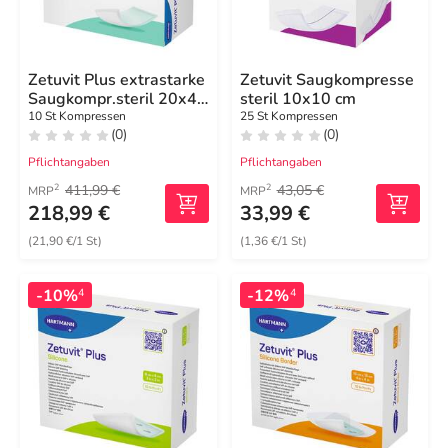
Zetuvit Plus extrastarke
Zetuvit Saugkompresse
Saugkompr.steril 20x40
steril 10x10 cm
cm
10 St Kompressen
25 St Kompressen
(0)
(0)
Pflichtangaben
Pflichtangaben
411,99 €
43,05 €
2
2
MRP
MRP
218,99 €
33,99 €
(21,90 €/1 St)
(1,36 €/1 St)
-10%
-12%
4
4