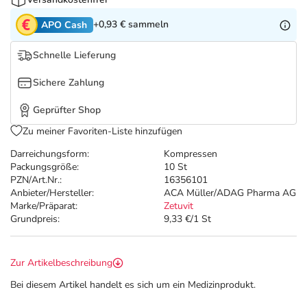
Refluthin, Lasea & Carmenthin Deals
Sport & Fitness
Täglich gut versorgt
+0,93 €
sammeln
APO Cash
Salus Deals
Tierapotheke
Schnelle Lieferung
Vitamine & Mineralstoffe
Sichere Zahlung
Geprüfter Shop
Marken
Zu meiner Favoriten-Liste hinzufügen
Darreichungsform:
Kompressen
Packungsgröße:
10 St
PZN/Art.Nr.:
16356101
Anbieter/Hersteller:
ACA Müller/ADAG Pharma AG
Marke/Präparat:
Zetuvit
Grundpreis:
9,33 €/1 St
Zur Artikelbeschreibung
Bei diesem Artikel handelt es sich um ein Medizinprodukt.