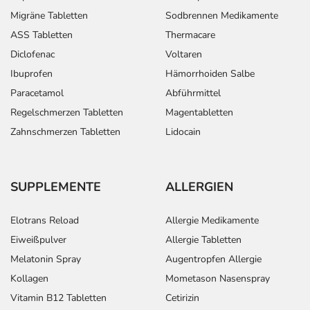
Migräne Tabletten
Sodbrennen Medikamente
ASS Tabletten
Thermacare
Diclofenac
Voltaren
Ibuprofen
Hämorrhoiden Salbe
Paracetamol
Abführmittel
Regelschmerzen Tabletten
Magentabletten
Zahnschmerzen Tabletten
Lidocain
SUPPLEMENTE
ALLERGIEN
Elotrans Reload
Allergie Medikamente
Eiweißpulver
Allergie Tabletten
Melatonin Spray
Augentropfen Allergie
Kollagen
Mometason Nasenspray
Vitamin B12 Tabletten
Cetirizin