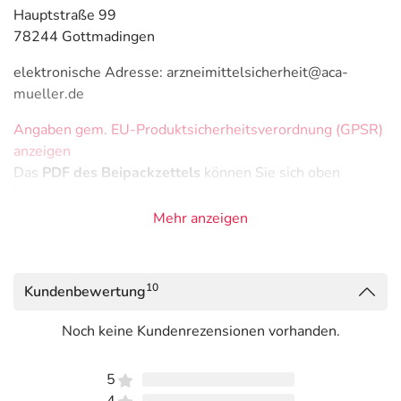
Hauptstraße 99
78244 Gottmadingen
elektronische Adresse: arzneimittelsicherheit@aca-
mueller.de
Angaben gem. EU-Produktsicherheitsverordnung (GPSR)
anzeigen
Das
PDF des Beipackzettels
können Sie sich oben
herunterladen.
Mehr anzeigen
10
Kundenbewertung
Noch keine Kundenrezensionen vorhanden.
5