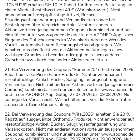
"10NEU26" erhalten Sie 10 % Rabatt für Ihre erste Bestellung, ab
einem Mindestbestellwert von 49 € (Warenkorbwert). Nicht
anwendbar auf rezeptpflichtige Artikel, Bücher,
Säuglingsanfangsnahrung und Versandkosten sowie bei
Bestellungen über Vergleichsportale. Nicht mit anderen
Aktionsvorteilen (ausgenommen Coupons) kombinierbar und nur
einzulösen unter www.aponeo.de oder in der APONEO App. Nach
Eingabe des Gutscheincodes im Warenkorb, wird der Wert des
Vorteils automatisch vom Rechnungsbetrag abgezogen. Wir
behalten uns das Recht vor, die Aktionen bei Vorliegen eines
wichtigen Grundes zu beenden oder ggf. mit einem anderen
Gutschein bzw. durch eine andere Aktion zu ersetzen.
21: Bei Verwendung des Coupons "Summer20" erhalten Sie 20 %
Rabatt auf viele Pierre Fabre-Produkte. Nicht anwendbar auf
rezeptpflichtige Artikel, Bücher, Säuglingsanfangsnahrung und
Versandkosten. Nicht mit anderen Aktionsvorteilen (ausgenommen
Coupons) kombinierbar und nur einzulösen unter www.aponeo.de
und in der APONEO App. Gültig: 27.07.2026 bis 09.08.2026. Nur
solange der Vorrat reicht. Wir behalten uns vor, die Aktion früher
zu beenden. Keine Barauszahlung.
22: Bei Verwendung des Coupons "Vital2026" erhalten Sie 20 %
Rabatt auf ausgewählte Orthomol-Produkte. Nicht anwendbar auf
rezeptpflichtige Artikel, Bücher, Säuglingsanfangsnahrung und
Versandkosten. Nicht mit anderen Aktionsvorteilen (ausgenommen
Coupons) kombinierbar und nur einzulösen unter www.aponeo.de
und in der APONEO App. Gültig: 29.07.2026 bis 09.08.2026. Nur