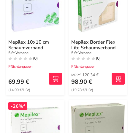
Mepilex 10x10 cm
Mepilex Border Flex
Schaumverband
Lite Schaumverband
10x10 cm
5 St Verband
5 St Verband
(0)
(0)
Pflichtangaben
Pflichtangaben
120,34 €
2
MRP
69,99 €
98,90 €
(14,00 €/1 St)
(19,78 €/1 St)
-26%
4