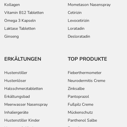
Kollagen
Mometason Nasenspray
Vitamin B12 Tabletten
Cetirizin
Omega 3 Kapseln
Levocetirizin
Laktase Tabletten
Loratadin
Ginseng
Desloratadin
ERKÄLTUNGEN
TOP PRODUKTE
Hustenstiller
Fieberthermometer
Hustenlöser
Neurodermitis Creme
Halsschmerztabletten
Zinksalbe
Erkältungsbad
Pantoprazol
Meerwasser Nasenspray
Fußpilz Creme
Inhaliergeräte
Mückenschutz
Hustenstiller Kinder
Panthenol Salbe