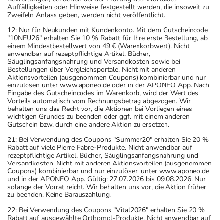
Auffälligkeiten oder Hinweise festgestellt werden, die insoweit zu
Zweifeln Anlass geben, werden nicht veröffentlicht.
12: Nur für Neukunden mit Kundenkonto. Mit dem Gutscheincode
"10NEU26" erhalten Sie 10 % Rabatt für Ihre erste Bestellung, ab
einem Mindestbestellwert von 49 € (Warenkorbwert). Nicht
anwendbar auf rezeptpflichtige Artikel, Bücher,
Säuglingsanfangsnahrung und Versandkosten sowie bei
Bestellungen über Vergleichsportale. Nicht mit anderen
Aktionsvorteilen (ausgenommen Coupons) kombinierbar und nur
einzulösen unter www.aponeo.de oder in der APONEO App. Nach
Eingabe des Gutscheincodes im Warenkorb, wird der Wert des
Vorteils automatisch vom Rechnungsbetrag abgezogen. Wir
behalten uns das Recht vor, die Aktionen bei Vorliegen eines
wichtigen Grundes zu beenden oder ggf. mit einem anderen
Gutschein bzw. durch eine andere Aktion zu ersetzen.
21: Bei Verwendung des Coupons "Summer20" erhalten Sie 20 %
Rabatt auf viele Pierre Fabre-Produkte. Nicht anwendbar auf
rezeptpflichtige Artikel, Bücher, Säuglingsanfangsnahrung und
Versandkosten. Nicht mit anderen Aktionsvorteilen (ausgenommen
Coupons) kombinierbar und nur einzulösen unter www.aponeo.de
und in der APONEO App. Gültig: 27.07.2026 bis 09.08.2026. Nur
solange der Vorrat reicht. Wir behalten uns vor, die Aktion früher
zu beenden. Keine Barauszahlung.
22: Bei Verwendung des Coupons "Vital2026" erhalten Sie 20 %
Rabatt auf ausgewählte Orthomol-Produkte. Nicht anwendbar auf