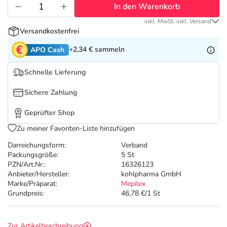
Refluthin, Lasea & Carmenthin Deals
Sport & Fitness
Täglich gut versorgt
In den Warenkorb
inkl. MwSt. inkl. Versand
Salus Deals
Tierapotheke
Versandkostenfrei
+2,34 €
sammeln
APO Cash
Vitamine & Mineralstoffe
Schnelle Lieferung
Marken
Sichere Zahlung
Geprüfter Shop
Zu meiner Favoriten-Liste hinzufügen
Darreichungsform:
Verband
Packungsgröße:
5 St
PZN/Art.Nr.:
16326123
Anbieter/Hersteller:
kohlpharma GmbH
Marke/Präparat:
Mepilex
Grundpreis:
46,78 €/1 St
Zur Artikelbeschreibung