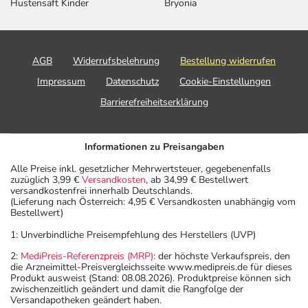
Hustensaft Kinder
Bryonia
AGB
Widerrufsbelehrung
Bestellung widerrufen
Impressum
Datenschutz
Cookie-Einstellungen
Barrierefreiheitserklärung
Informationen zu Preisangaben
Alle Preise inkl. gesetzlicher Mehrwertsteuer, gegebenenfalls
zuzüglich 3,99 €
Versandkosten
, ab 34,99 € Bestellwert
versandkostenfrei innerhalb Deutschlands.
(Lieferung nach Österreich: 4,95 € Versandkosten unabhängig vom
Bestellwert)
1: Unverbindliche Preisempfehlung des Herstellers (UVP)
2:
MediPreis-Referenzpreis (MRP)
: der höchste Verkaufspreis, den
die Arzneimittel-Preisvergleichsseite www.medipreis.de für dieses
Produkt ausweist (Stand: 08.08.2026). Produktpreise können sich
zwischenzeitlich geändert und damit die Rangfolge der
Versandapotheken geändert haben.