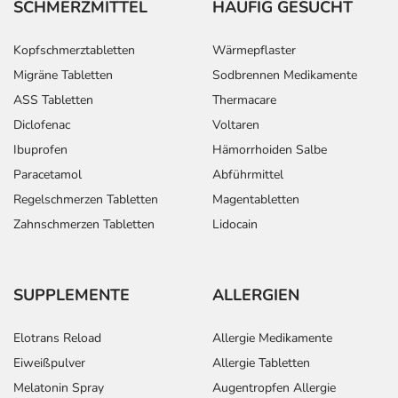
SCHMERZMITTEL
HÄUFIG GESUCHT
Kopfschmerztabletten
Wärmepflaster
Migräne Tabletten
Sodbrennen Medikamente
ASS Tabletten
Thermacare
Diclofenac
Voltaren
Ibuprofen
Hämorrhoiden Salbe
Paracetamol
Abführmittel
Regelschmerzen Tabletten
Magentabletten
Zahnschmerzen Tabletten
Lidocain
SUPPLEMENTE
ALLERGIEN
Elotrans Reload
Allergie Medikamente
Eiweißpulver
Allergie Tabletten
Melatonin Spray
Augentropfen Allergie