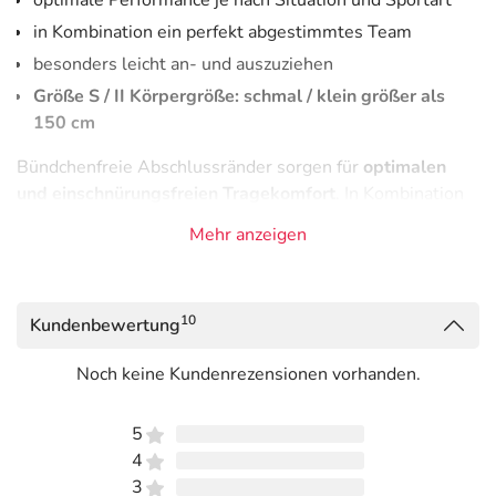
optimale Performance je nach Situation und Sportart
in Kombination ein perfekt abgestimmtes Team
besonders leicht an- und auszuziehen
Größe S / II Körpergröße: schmal / klein größer als
150 cm
Bündchenfreie Abschlussränder sorgen für
optimalen
und einschnürungsfreien Tragekomfort
. In Kombination
getragen sind Compression-Tubes und Compression-
Mehr anzeigen
Socks bzw. Pronation Control-Socks ein unschlagbares
Doppel. Knielang getragen, werden Fuß- und
Wadenbereich gleichzeitig komprimiert.
10
Kundenbewertung
Compression-Tubes eignen sich für alle, die nicht auf
Kompressionsdruck verzichten wollen, aber aufgrund der
Noch keine Kundenrezensionen vorhanden.
Sportart, Witterungs- und Umgebungsbedingungen,
Konstitution etc.
mehr Flexibilität und Freiheit
5
benötigen. Schnellere und kürzere Wechselzeiten,
4
einfacheres Anziehen und mehr Tragekomfort sorgen für
3