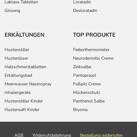
Laktase Tabletten
Loratadin
Ginseng
Desloratadin
ERKÄLTUNGEN
TOP PRODUKTE
Hustenstiller
Fieberthermometer
Hustenlöser
Neurodermitis Creme
Halsschmerztabletten
Zinksalbe
Erkältungsbad
Pantoprazol
Meerwasser Nasenspray
Fußpilz Creme
Inhaliergeräte
Mückenschutz
Hustenstiller Kinder
Panthenol Salbe
Hustensaft Kinder
Bryonia
AGB
Widerrufsbelehrung
Bestellung widerrufen