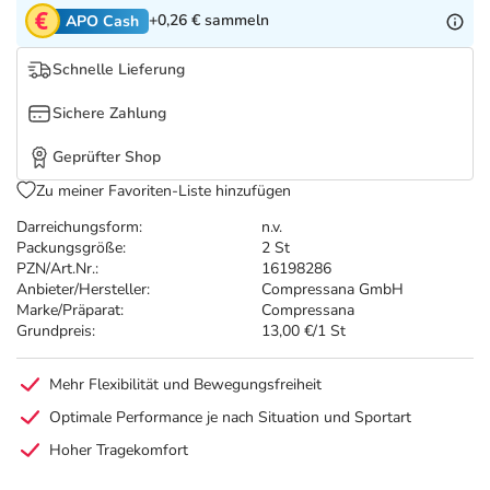
Refluthin, Lasea & Carmenthin Deals
Sport & Fitness
Täglich gut versorgt
+0,26 €
sammeln
APO Cash
Salus Deals
Tierapotheke
Schnelle Lieferung
Sichere Zahlung
Vitamine & Mineralstoffe
Geprüfter Shop
Zu meiner Favoriten-Liste hinzufügen
Marken
Darreichungsform:
n.v.
Packungsgröße:
2 St
PZN/Art.Nr.:
16198286
Anbieter/Hersteller:
Compressana GmbH
Marke/Präparat:
Compressana
Grundpreis:
13,00 €/1 St
Mehr Flexibilität und Bewegungsfreiheit
Optimale Performance je nach Situation und Sportart
Hoher Tragekomfort