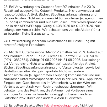
23: Bei Verwendung des Coupons "ceta20" erhalten Sie 20 %
Rabatt auf ausgewählte Cetaphil-Produkte. Nicht anwendbar auf
rezeptpflichtige Artikel, Bücher, Säuglingsanfangsnahrung und
Versandkosten. Nicht mit anderen Aktionsvorteilen (ausgenommen
Coupons) kombinierbar und nur einzulösen unter www.aponeo.de
und in der APONEO App. Gültig: 01.08.2026 bis 01.09.2026. Nur
solange der Vorrat reicht. Wir behalten uns vor, die Aktion früher
zu beenden. Keine Barauszahlung.
24: Gratislieferung innerhalb Deutschlands bei Bestellung mit
rezeptpflichtigen Produkten.
25: Mit dem Gutscheincode "Merit25" erhalten Sie 25 % Rabatt auf
das Produkt Eucerin Sun Gel-Creme Oil Control LSF 50+, 50 ml
(PZN 10832664). Gültig: 01.08.2026 bis 31.08.2026. Nur solange
der Vorrat reicht. Nicht anwendbar auf rezeptpflichtige Artikel,
Bücher, Säuglingsanfangsnahrung und Versandkosten sowie bei
Bestellungen über Vergleichsportale. Nicht mit anderen
Aktionsvorteilen (ausgenommen Coupons) kombinierbar und nur
einzulösen unter www.aponeo.de oder in der APONEO App. Nach
Eingabe des Gutscheincodes im Warenkorb, wird der Wert des
Vorteils automatisch vom Rechnungsbetrag abgezogen. Wir
behalten uns das Recht vor, die Aktionen bei Vorliegen eines
wichtigen Grundes zu beenden oder ggf. mit einem anderen
Gutschein bzw. durch eine andere Aktion zu ersetzen.
26: Es gelten die aktuellen
Teilnahmebedingungen
. Nicht bei