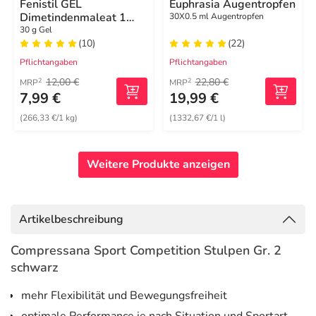
Fenistil GEL
Euphrasia Augentropfen
Dimetindenmaleat 1
30X0.5 ml Augentropfen
mg/g, zur Linderung von
30 g Gel
(10)
(22)
Juckreiz
Pflichtangaben
Pflichtangaben
12,00 €
22,80 €
2
2
MRP
MRP
7,99 €
19,99 €
(266,33 €/1 kg)
(1332,67 €/1 l)
Weitere Produkte anzeigen
Artikelbeschreibung
Compressana Sport Competition Stulpen Gr. 2
schwarz
mehr Flexibilität und Bewegungsfreiheit