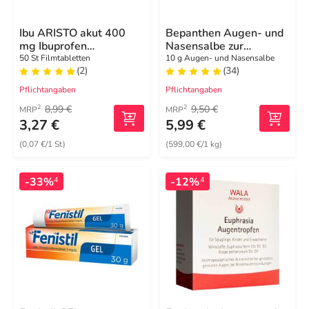
Ibu ARISTO akut 400
Bepanthen Augen- und
mg Ibuprofen
Nasensalbe zur
Filmtabletten
Förderung der
50 St Filmtabletten
10 g Augen- und Nasensalbe
(2)
(34)
Wundheilung
Pflichtangaben
Pflichtangaben
8,99 €
9,50 €
2
2
MRP
MRP
3,27 €
5,99 €
(0,07 €/1 St)
(599,00 €/1 kg)
-33%
-12%
4
4