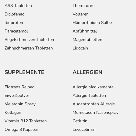
ASS Tabletten
Thermacare
Diclofenac
Voltaren
Ibuprofen
Hämorrhoiden Salbe
Paracetamol
Abführmittel
Regelschmerzen Tabletten
Magentabletten
Zahnschmerzen Tabletten
Lidocain
SUPPLEMENTE
ALLERGIEN
Elotrans Reload
Allergie Medikamente
Eiweißpulver
Allergie Tabletten
Melatonin Spray
Augentropfen Allergie
Kollagen
Mometason Nasenspray
Vitamin B12 Tabletten
Cetirizin
Omega 3 Kapseln
Levocetirizin