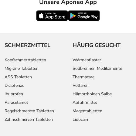
Unsere Aponeo App
SCHMERZMITTEL
HÄUFIG GESUCHT
Kopfschmerztabletten
Wärmepflaster
Migräne Tabletten
Sodbrennen Medikamente
ASS Tabletten
Thermacare
Diclofenac
Voltaren
Ibuprofen
Hämorrhoiden Salbe
Paracetamol
Abführmittel
Regelschmerzen Tabletten
Magentabletten
Zahnschmerzen Tabletten
Lidocain