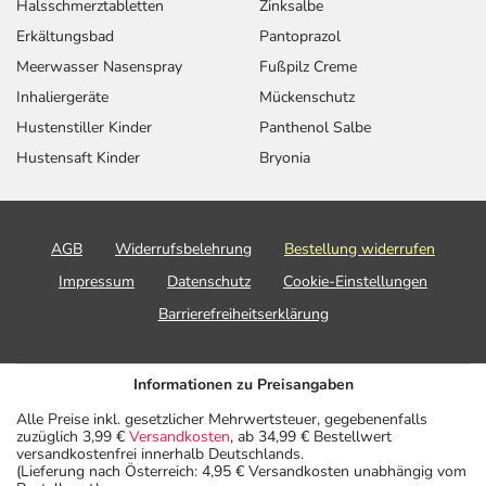
Halsschmerztabletten
Zinksalbe
Erkältungsbad
Pantoprazol
Meerwasser Nasenspray
Fußpilz Creme
Inhaliergeräte
Mückenschutz
Hustenstiller Kinder
Panthenol Salbe
Hustensaft Kinder
Bryonia
AGB
Widerrufsbelehrung
Bestellung widerrufen
Impressum
Datenschutz
Cookie-Einstellungen
Barrierefreiheitserklärung
Informationen zu Preisangaben
Alle Preise inkl. gesetzlicher Mehrwertsteuer, gegebenenfalls
zuzüglich 3,99 €
Versandkosten
, ab 34,99 € Bestellwert
versandkostenfrei innerhalb Deutschlands.
(Lieferung nach Österreich: 4,95 € Versandkosten unabhängig vom