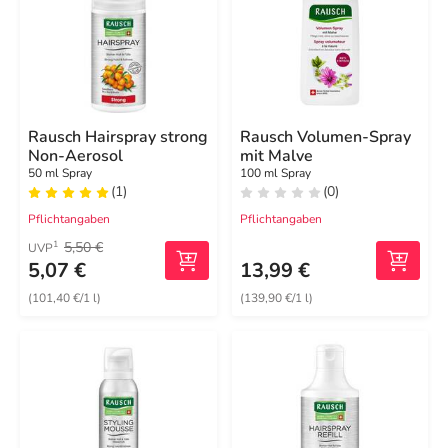
Rausch Hairspray strong
Rausch Volumen-Spray
Non-Aerosol
mit Malve
50 ml Spray
100 ml Spray
(1)
(0)
Pflichtangaben
Pflichtangaben
5,50 €
1
UVP
5,07 €
13,99 €
(101,40 €/1 l)
(139,90 €/1 l)