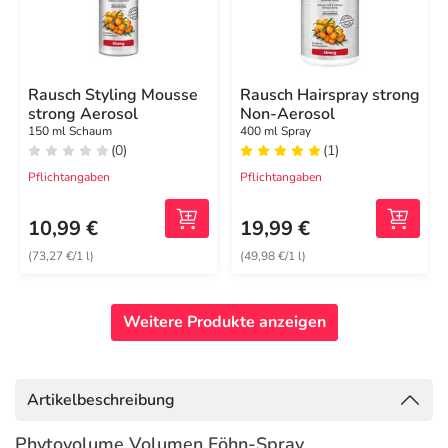
Rausch Styling Mousse
Rausch Hairspray strong
strong Aerosol
Non-Aerosol
150 ml Schaum
400 ml Spray
(0)
(1)
Pflichtangaben
Pflichtangaben
10,99 €
19,99 €
(73,27 €/1 l)
(49,98 €/1 l)
Weitere Produkte anzeigen
Artikelbeschreibung
Phytovolume Volumen Föhn-Spray