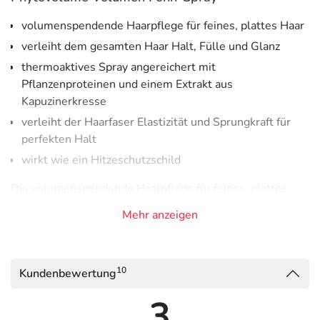
volumenspendende Haarpflege für feines, plattes Haar
verleiht dem gesamten Haar Halt, Fülle und Glanz
thermoaktives Spray angereichert mit
Pflanzenproteinen und einem Extrakt aus
Kapuzinerkresse
verleiht der Haarfaser Elastizität und Sprungkraft für
perfekten Halt
wirkt wie ein Hitzeschutzschild
Die volumenspendende Haarpflege für feines, plattes
Haar von Phyto verleiht dem gesamten Haar Halt, Fülle
Mehr anzeigen
und Glanz. Dieses Phytovolume thermoaktive Spray
angereichert mit Pflanzenproteinen und einem Extrakt
aus Kapuzinerkresse spendet feinem und plattem Haar
10
Kundenbewertung
sofortiges Volumen direkt vom Haaransatz an. Es verleiht
der Haarfaser Elastizität und Sprungkraft für perfekten
3
Halt. Dank seiner umhüllenden Eigenschaften wirkt es