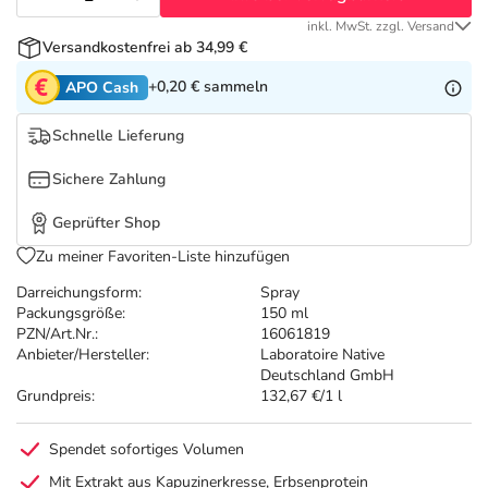
Refluthin, Lasea & Carmenthin Deals
Sport & Fitness
Täglich gut versorgt
inkl. MwSt. zzgl. Versand
Versandkostenfrei ab 34,99 €
Salus Deals
Tierapotheke
+0,20 €
sammeln
APO Cash
Vitamine & Mineralstoffe
Schnelle Lieferung
Sichere Zahlung
Marken
Geprüfter Shop
Zu meiner Favoriten-Liste hinzufügen
Darreichungsform:
Spray
Packungsgröße:
150 ml
PZN/Art.Nr.:
16061819
Anbieter/Hersteller:
Laboratoire Native
Deutschland GmbH
Grundpreis:
132,67 €/1 l
Spendet sofortiges Volumen
Mit Extrakt aus Kapuzinerkresse, Erbsenprotein