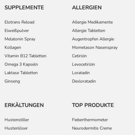
SUPPLEMENTE
ALLERGIEN
Elotrans Reload
Allergie Medikamente
Eiweißpulver
Allergie Tabletten
Melatonin Spray
Augentropfen Allergie
Kollagen
Mometason Nasenspray
Vitamin B12 Tabletten
Cetirizin
Omega 3 Kapseln
Levocetirizin
Laktase Tabletten
Loratadin
Ginseng
Desloratadin
ERKÄLTUNGEN
TOP PRODUKTE
Hustenstiller
Fieberthermometer
Hustenlöser
Neurodermitis Creme