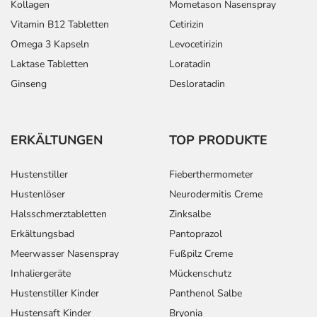
Kollagen
Mometason Nasenspray
Vitamin B12 Tabletten
Cetirizin
Omega 3 Kapseln
Levocetirizin
Laktase Tabletten
Loratadin
Ginseng
Desloratadin
ERKÄLTUNGEN
TOP PRODUKTE
Hustenstiller
Fieberthermometer
Hustenlöser
Neurodermitis Creme
Halsschmerztabletten
Zinksalbe
Erkältungsbad
Pantoprazol
Meerwasser Nasenspray
Fußpilz Creme
Inhaliergeräte
Mückenschutz
Hustenstiller Kinder
Panthenol Salbe
Hustensaft Kinder
Bryonia