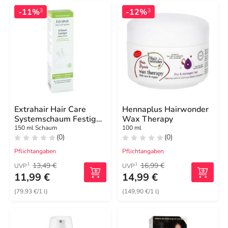
-11%
-12%
3
3
Extrahair Hair Care
Hennaplus Hairwonder
Systemschaum Festiger
Wax Therapy
Schoenenberger
150 ml Schaum
100 ml
(0)
(0)
Pflichtangaben
Pflichtangaben
13,49 €
16,99 €
1
1
UVP
UVP
11,99 €
14,99 €
(79,93 €/1 l)
(149,90 €/1 l)