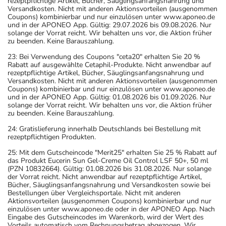
rezeptpflichtige Artikel, Bücher, Säuglingsanfangsnahrung und
Versandkosten. Nicht mit anderen Aktionsvorteilen (ausgenommen
Coupons) kombinierbar und nur einzulösen unter www.aponeo.de
und in der APONEO App. Gültig: 29.07.2026 bis 09.08.2026. Nur
solange der Vorrat reicht. Wir behalten uns vor, die Aktion früher
zu beenden. Keine Barauszahlung.
23: Bei Verwendung des Coupons "ceta20" erhalten Sie 20 %
Rabatt auf ausgewählte Cetaphil-Produkte. Nicht anwendbar auf
rezeptpflichtige Artikel, Bücher, Säuglingsanfangsnahrung und
Versandkosten. Nicht mit anderen Aktionsvorteilen (ausgenommen
Coupons) kombinierbar und nur einzulösen unter www.aponeo.de
und in der APONEO App. Gültig: 01.08.2026 bis 01.09.2026. Nur
solange der Vorrat reicht. Wir behalten uns vor, die Aktion früher
zu beenden. Keine Barauszahlung.
24: Gratislieferung innerhalb Deutschlands bei Bestellung mit
rezeptpflichtigen Produkten.
25: Mit dem Gutscheincode "Merit25" erhalten Sie 25 % Rabatt auf
das Produkt Eucerin Sun Gel-Creme Oil Control LSF 50+, 50 ml
(PZN 10832664). Gültig: 01.08.2026 bis 31.08.2026. Nur solange
der Vorrat reicht. Nicht anwendbar auf rezeptpflichtige Artikel,
Bücher, Säuglingsanfangsnahrung und Versandkosten sowie bei
Bestellungen über Vergleichsportale. Nicht mit anderen
Aktionsvorteilen (ausgenommen Coupons) kombinierbar und nur
einzulösen unter www.aponeo.de oder in der APONEO App. Nach
Eingabe des Gutscheincodes im Warenkorb, wird der Wert des
Vorteils automatisch vom Rechnungsbetrag abgezogen. Wir