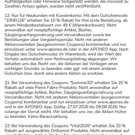
Auffälligkeiten oder Hinweise festgestellt werden, die insoweit zu
Zweifeln Anlass geben, werden nicht veröffentlicht.
12: Nur für Neukunden mit Kundenkonto. Mit dem Gutscheincode
"10NEU26" erhalten Sie 10 % Rabatt für Ihre erste Bestellung, ab
einem Mindestbestellwert von 49 € (Warenkorbwert). Nicht
anwendbar auf rezeptpflichtige Artikel, Bücher,
Säuglingsanfangsnahrung und Versandkosten sowie bei
Bestellungen über Vergleichsportale. Nicht mit anderen
Aktionsvorteilen (ausgenommen Coupons) kombinierbar und nur
einzulösen unter www.aponeo.de oder in der APONEO App. Nach
Eingabe des Gutscheincodes im Warenkorb, wird der Wert des
Vorteils automatisch vom Rechnungsbetrag abgezogen. Wir
behalten uns das Recht vor, die Aktionen bei Vorliegen eines
wichtigen Grundes zu beenden oder ggf. mit einem anderen
Gutschein bzw. durch eine andere Aktion zu ersetzen.
21: Bei Verwendung des Coupons "Summer20" erhalten Sie 20 %
Rabatt auf viele Pierre Fabre-Produkte. Nicht anwendbar auf
rezeptpflichtige Artikel, Bücher, Säuglingsanfangsnahrung und
Versandkosten. Nicht mit anderen Aktionsvorteilen (ausgenommen
Coupons) kombinierbar und nur einzulösen unter www.aponeo.de
und in der APONEO App. Gültig: 27.07.2026 bis 09.08.2026. Nur
solange der Vorrat reicht. Wir behalten uns vor, die Aktion früher
zu beenden. Keine Barauszahlung.
22: Bei Verwendung des Coupons "Vital2026" erhalten Sie 20 %
Rabatt auf ausgewählte Orthomol-Produkte. Nicht anwendbar auf