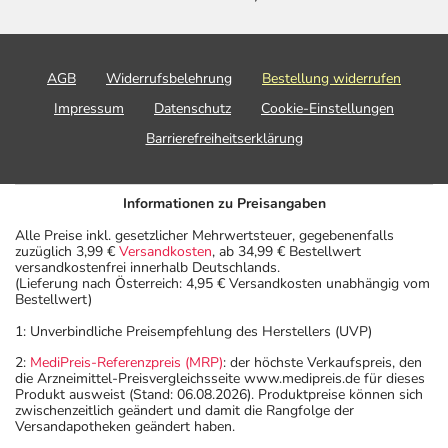
AGB
Widerrufsbelehrung
Bestellung widerrufen
Impressum
Datenschutz
Cookie-Einstellungen
Barrierefreiheitserklärung
Informationen zu Preisangaben
Alle Preise inkl. gesetzlicher Mehrwertsteuer, gegebenenfalls
zuzüglich 3,99 €
Versandkosten
, ab 34,99 € Bestellwert
versandkostenfrei innerhalb Deutschlands.
(Lieferung nach Österreich: 4,95 € Versandkosten unabhängig vom
Bestellwert)
1: Unverbindliche Preisempfehlung des Herstellers (UVP)
2:
MediPreis-Referenzpreis (MRP)
: der höchste Verkaufspreis, den
die Arzneimittel-Preisvergleichsseite www.medipreis.de für dieses
Produkt ausweist (Stand: 06.08.2026). Produktpreise können sich
zwischenzeitlich geändert und damit die Rangfolge der
Versandapotheken geändert haben.