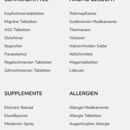
Kopfschmerztabletten
Wärmepflaster
Migräne Tabletten
Sodbrennen Medikamente
ASS Tabletten
Thermacare
Diclofenac
Voltaren
Ibuprofen
Hämorrhoiden Salbe
Paracetamol
Abführmittel
Regelschmerzen Tabletten
Magentabletten
Zahnschmerzen Tabletten
Lidocain
SUPPLEMENTE
ALLERGIEN
Elotrans Reload
Allergie Medikamente
Eiweißpulver
Allergie Tabletten
Melatonin Spray
Augentropfen Allergie