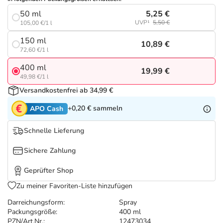
Refluthin, Lasea & Carmenthin Deals
Sport & Fitness
Täglich gut versorgt
5,25 €
50 ml
UVP¹
5,50 €
105,00 €/1 l
Salus Deals
Tierapotheke
150 ml
10,89 €
72,60 €/1 l
Vitamine & Mineralstoffe
400 ml
19,99 €
49,98 €/1 l
Marken
Versandkostenfrei ab 34,99 €
+0,20 €
sammeln
APO Cash
Schnelle Lieferung
Sichere Zahlung
Geprüfter Shop
Zu meiner Favoriten-Liste hinzufügen
Darreichungsform:
Spray
Packungsgröße:
400 ml
PZN/Art.Nr.:
12473034