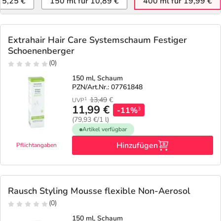
 5,25 €
150 ml für 10,89 €
400 ml für 19,99 €
Extrahair Hair Care Systemschaum Festiger
Schoenenberger
(0)
150 ml, Schaum
PZN/Art.Nr.: 07761848
13,49
€
1
UVP
11,99 €
-11%
3
(79,93 €/1 l)
Artikel verfügbar
Hinzufügen
Pflichtangaben
Rausch Styling Mousse flexible Non-Aerosol
(0)
150 ml, Schaum