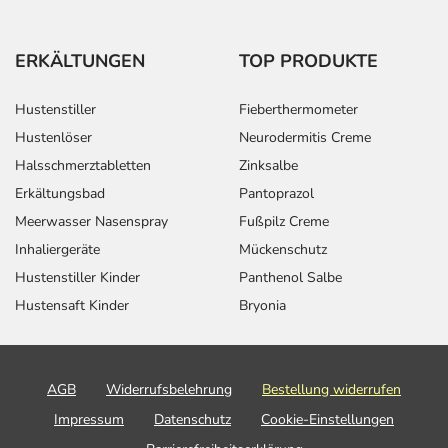
ERKÄLTUNGEN
TOP PRODUKTE
Hustenstiller
Fieberthermometer
Hustenlöser
Neurodermitis Creme
Halsschmerztabletten
Zinksalbe
Erkältungsbad
Pantoprazol
Meerwasser Nasenspray
Fußpilz Creme
Inhaliergeräte
Mückenschutz
Hustenstiller Kinder
Panthenol Salbe
Hustensaft Kinder
Bryonia
AGB
Widerrufsbelehrung
Bestellung widerrufen
Impressum
Datenschutz
Cookie-Einstellungen