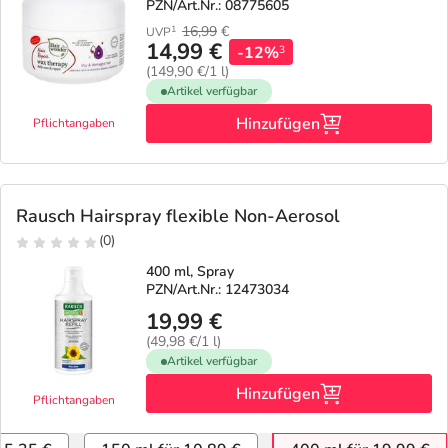
PZN/Art.Nr.: 08775605
16,99
€
1
UVP
14,99 €
-12%
3
(149,90 €/1 l)
Artikel verfügbar
Hinzufügen
Pflichtangaben
Rausch Hairspray flexible Non-Aerosol
(0)
400 ml, Spray
PZN/Art.Nr.: 12473034
19,99 €
(49,98 €/1 l)
Artikel verfügbar
Hinzufügen
Pflichtangaben