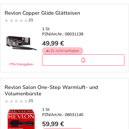
Revlon Copper Glide Glätteisen
(0)
1 St
PZN/Art.Nr.: 08031138
49,99 €
z.Zt. nicht verfügbar
Pflichtangaben
Revlon Salon One-Step Warmluft- und
Volumenbürste
(0)
1 St
PZN/Art.Nr.: 08031140
59,99 €