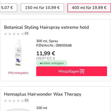
Refluthin, Lasea & Carmenthin Deals
Sport & Fitness
Täglich gut versorgt
 5,07 €
150 ml für 10,99 €
400 ml für 19,99 €
Salus Deals
Tierapotheke
Botanical Styling Hairspray extreme hold
Vitamine & Mineralstoffe
(0)
300 ml, Spray
Marken
PZN/Art.Nr.: 09935548
11,99 €
(39,97 €/1 l)
Artikel verfügbar
Hinzufügen
Pflichtangaben
Hennaplus Hairwonder Wax Therapy
(0)
100 ml