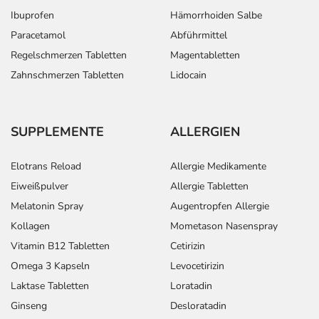
Ibuprofen
Hämorrhoiden Salbe
Paracetamol
Abführmittel
Regelschmerzen Tabletten
Magentabletten
Zahnschmerzen Tabletten
Lidocain
SUPPLEMENTE
ALLERGIEN
Elotrans Reload
Allergie Medikamente
Eiweißpulver
Allergie Tabletten
Melatonin Spray
Augentropfen Allergie
Kollagen
Mometason Nasenspray
Vitamin B12 Tabletten
Cetirizin
Omega 3 Kapseln
Levocetirizin
Laktase Tabletten
Loratadin
Ginseng
Desloratadin