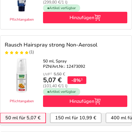
(299,80 €/1 l)
Artikel verfügbar
Hinzufügen
Pflichtangaben
Rausch Hairspray strong Non-Aerosol
(1)
50 ml, Spray
PZN/Art.Nr.: 12473092
5,50
€
1
UVP
5,07 €
-8%
3
(101,40 €/1 l)
Artikel verfügbar
Hinzufügen
Pflichtangaben
50 ml für 5,07 €
150 ml für 10,99 €
400 ml fü