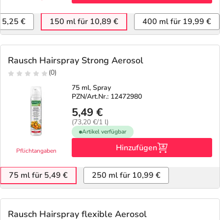
 5,25 €
150 ml für 10,89 €
400 ml für 19,99 €
Rausch Hairspray Strong Aerosol
(0)
75 ml, Spray
PZN/Art.Nr.: 12472980
5,49 €
(73,20 €/1 l)
Artikel verfügbar
Hinzufügen
Pflichtangaben
75 ml für 5,49 €
250 ml für 10,99 €
Rausch Hairspray flexible Aerosol