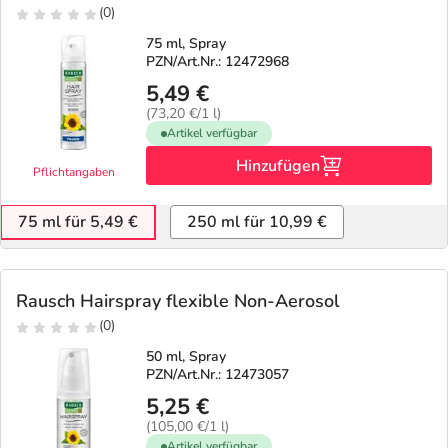
(0)
75 ml, Spray
PZN/Art.Nr.: 12472968
5,49 €
(73,20 €/1 l)
Artikel verfügbar
Hinzufügen
Pflichtangaben
75 ml für 5,49 €
250 ml für 10,99 €
Rausch Hairspray flexible Non-Aerosol
(0)
50 ml, Spray
PZN/Art.Nr.: 12473057
5,25 €
(105,00 €/1 l)
Artikel verfügbar