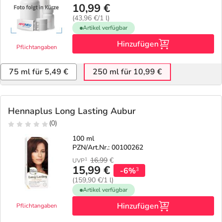
10,99 €
(43,96 €/1 l)
Artikel verfügbar
Hinzufügen
Pflichtangaben
75 ml für 5,49 €
250 ml für 10,99 €
Hennaplus Long Lasting Aubur
(0)
100 ml
PZN/Art.Nr.: 00100262
16,99
€
1
UVP
15,99 €
-6%
3
(159,90 €/1 l)
Artikel verfügbar
Hinzufügen
Pflichtangaben