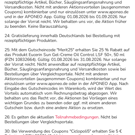
rezeptpflichtige Artikel, Bücher, Säuglingsanfangsnahrung und
Versandkosten. Nicht mit anderen Aktionsvorteilen (ausgenommen
Coupons) kombinierbar und nur einzulösen unter www.aponeo.de
und in der APONEO App. Gültig: 01.08.2026 bis 01.09.2026. Nur
solange der Vorrat reicht. Wir behalten uns vor, die Aktion früher
zu beenden. Keine Barauszahlung.
24: Gratislieferung innerhalb Deutschlands bei Bestellung mit
rezeptpflichtigen Produkten.
25: Mit dem Gutscheincode "Merit25" erhalten Sie 25 % Rabatt auf
das Produkt Eucerin Sun Gel-Creme Oil Control LSF 50+, 50 ml
(PZN 10832664). Gültig: 01.08.2026 bis 31.08.2026. Nur solange
der Vorrat reicht. Nicht anwendbar auf rezeptpflichtige Artikel,
Bücher, Säuglingsanfangsnahrung und Versandkosten sowie bei
Bestellungen über Vergleichsportale. Nicht mit anderen
Aktionsvorteilen (ausgenommen Coupons) kombinierbar und nur
einzulösen unter www.aponeo.de oder in der APONEO App. Nach
Eingabe des Gutscheincodes im Warenkorb, wird der Wert des
Vorteils automatisch vom Rechnungsbetrag abgezogen. Wir
behalten uns das Recht vor, die Aktionen bei Vorliegen eines
wichtigen Grundes zu beenden oder ggf. mit einem anderen
Gutschein bzw. durch eine andere Aktion zu ersetzen.
26: Es gelten die aktuellen
Teilnahmebedingungen
. Nicht bei
Bestellungen über Vergleichsportale.
30: Bei Verwendung des Coupons "Ciclopoli5" erhalten Sie 5 €