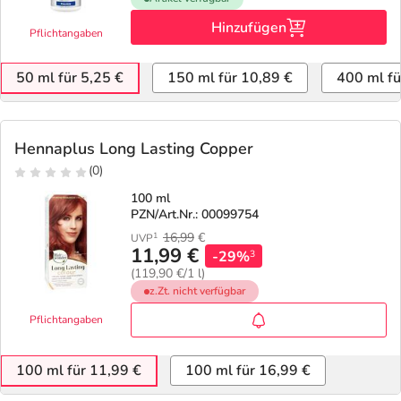
Hinzufügen
Pflichtangaben
50 ml für 5,25 €
150 ml für 10,89 €
400 ml fü
Hennaplus Long Lasting Copper
(0)
100 ml
PZN/Art.Nr.: 00099754
16,99
€
1
UVP
11,99 €
-29%
3
(119,90 €/1 l)
z.Zt. nicht verfügbar
Pflichtangaben
100 ml für 11,99 €
100 ml für 16,99 €