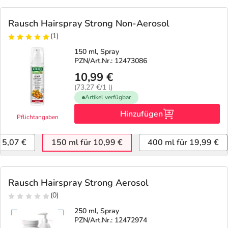
Rausch Hairspray Strong Non-Aerosol
(1)
150 ml, Spray
PZN/Art.Nr.: 12473086
10,99 €
(73,27 €/1 l)
Artikel verfügbar
Hinzufügen
Pflichtangaben
 5,07 €
150 ml für 10,99 €
400 ml für 19,99 €
Rausch Hairspray Strong Aerosol
(0)
250 ml, Spray
PZN/Art.Nr.: 12472974