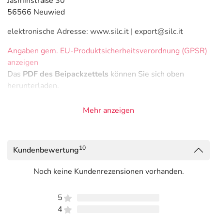
Jasminstraße 30
56566 Neuwied
elektronische Adresse: www.silc.it | export@silc.it
Angaben gem. EU-Produktsicherheitsverordnung (GPSR)
anzeigen
Das
PDF des Beipackzettels
können Sie sich oben
herunterladen.
Mehr anzeigen
10
Kundenbewertung
Noch keine Kundenrezensionen vorhanden.
5
4