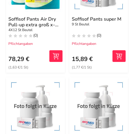
Soffisof Pants Air Dry
Soffisof Pants super M
Pull-up extra groß x-
9 St Beutel
large
4X12 St Beutel
(0)
(0)
Pflichtangaben
Pflichtangaben
78,29 €
15,89 €
(1,63 €/1 St)
(1,77 €/1 St)