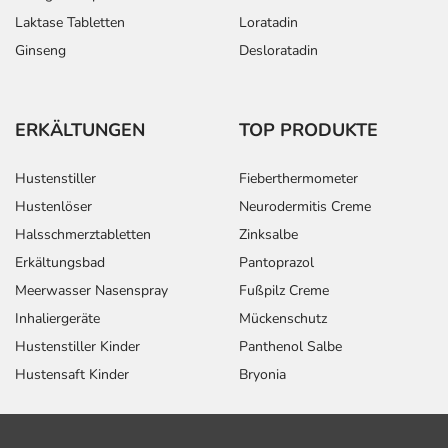
Laktase Tabletten
Loratadin
Ginseng
Desloratadin
ERKÄLTUNGEN
TOP PRODUKTE
Hustenstiller
Fieberthermometer
Hustenlöser
Neurodermitis Creme
Halsschmerztabletten
Zinksalbe
Erkältungsbad
Pantoprazol
Meerwasser Nasenspray
Fußpilz Creme
Inhaliergeräte
Mückenschutz
Hustenstiller Kinder
Panthenol Salbe
Hustensaft Kinder
Bryonia