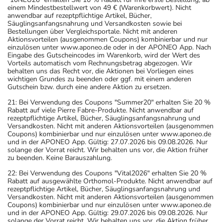
einem Mindestbestellwert von 49 € (Warenkorbwert). Nicht
anwendbar auf rezeptpflichtige Artikel, Bücher,
Säuglingsanfangsnahrung und Versandkosten sowie bei
Bestellungen über Vergleichsportale. Nicht mit anderen
Aktionsvorteilen (ausgenommen Coupons) kombinierbar und nur
einzulösen unter www.aponeo.de oder in der APONEO App. Nach
Eingabe des Gutscheincodes im Warenkorb, wird der Wert des
Vorteils automatisch vom Rechnungsbetrag abgezogen. Wir
behalten uns das Recht vor, die Aktionen bei Vorliegen eines
wichtigen Grundes zu beenden oder ggf. mit einem anderen
Gutschein bzw. durch eine andere Aktion zu ersetzen.
21: Bei Verwendung des Coupons "Summer20" erhalten Sie 20 %
Rabatt auf viele Pierre Fabre-Produkte. Nicht anwendbar auf
rezeptpflichtige Artikel, Bücher, Säuglingsanfangsnahrung und
Versandkosten. Nicht mit anderen Aktionsvorteilen (ausgenommen
Coupons) kombinierbar und nur einzulösen unter www.aponeo.de
und in der APONEO App. Gültig: 27.07.2026 bis 09.08.2026. Nur
solange der Vorrat reicht. Wir behalten uns vor, die Aktion früher
zu beenden. Keine Barauszahlung.
22: Bei Verwendung des Coupons "Vital2026" erhalten Sie 20 %
Rabatt auf ausgewählte Orthomol-Produkte. Nicht anwendbar auf
rezeptpflichtige Artikel, Bücher, Säuglingsanfangsnahrung und
Versandkosten. Nicht mit anderen Aktionsvorteilen (ausgenommen
Coupons) kombinierbar und nur einzulösen unter www.aponeo.de
und in der APONEO App. Gültig: 29.07.2026 bis 09.08.2026. Nur
solange der Vorrat reicht. Wir behalten uns vor, die Aktion früher