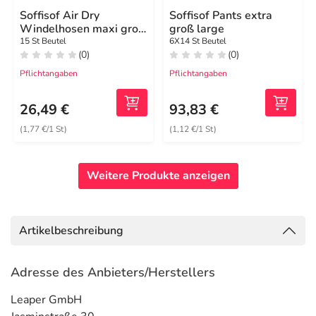
Soffisof Air Dry
Soffisof Pants extra
Windelhosen maxi groß
groß large
XXL
15 St Beutel
6X14 St Beutel
(0)
(0)
Pflichtangaben
Pflichtangaben
26,49 €
93,83 €
(1,77 €/1 St)
(1,12 €/1 St)
Weitere Produkte anzeigen
Artikelbeschreibung
Adresse des Anbieters/Herstellers
Leaper GmbH