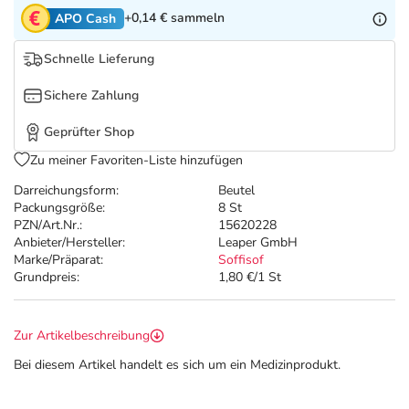
Refluthin, Lasea & Carmenthin Deals
Sport & Fitness
Täglich gut versorgt
+0,14 €
sammeln
APO Cash
Salus Deals
Tierapotheke
Schnelle Lieferung
Sichere Zahlung
Vitamine & Mineralstoffe
Geprüfter Shop
Marken
Zu meiner Favoriten-Liste hinzufügen
Darreichungsform:
Beutel
Packungsgröße:
8 St
PZN/Art.Nr.:
15620228
Anbieter/Hersteller:
Leaper GmbH
Marke/Präparat:
Soffisof
Grundpreis:
1,80 €/1 St
Zur Artikelbeschreibung
Bei diesem Artikel handelt es sich um ein Medizinprodukt.