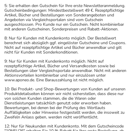
5: Sie erhalten den Gutschein für Ihre erste Newsletteranmeldung.
Gutscheinbedingungen: Mindestbestellwert 49 €. Rezeptpflichtige
Artikel, Bücher und Bestellungen von Sonderangeboten und
Angeboten via Vergleichsportalen sind vom Gutschein
ausgeschlossen. Pro Kunde nur ein Gutschein. Nicht kombinierbar
mit anderen Gutscheinen, Sonderpreisen und Rabatt-Aktionen.
8: Nur für Kunden mit Kundenkonto möglich. Der Bestellwert
berechnet sich abzüglich ggf. eingelöster Gutscheine und Coupons.
Nicht auf rezeptpflichtige Artikel und Bücher anwendbar und gilt
nicht für Kunden mit Sonderkonditionen.
9: Nur für Kunden mit Kundenkonto möglich. Nicht auf
rezeptpflichtige Artikel, Bücher und Versandkosten sowie bei
Bestellungen über Vergleichsportale anwendbar. Nicht mit anderen
Aktionsvorteilen kombinierbar und nur einzulösen unter
www.aponeo.de. Eine Barauszahlung ist nicht möglich.
10: Bei Produkt- und Shop-Bewertungen von Kunden auf unseren
Produktdetailseiten können wir nicht sicherstellen, dass diese nur
von solchen Kunden stammen, die die Waren oder
Dienstleistungen tatsächlich genutzt oder erworben haben.
Bewertungen, bei denen bei der Prüfung des Wortlauts
Auffälligkeiten oder Hinweise festgestellt werden, die insoweit zu
Zweifeln Anlass geben, werden nicht veröffentlicht.
12: Nur für Neukunden mit Kundenkonto. Mit dem Gutscheincode
"10NEU26" erhalten Sie 10 % Rabatt für Ihre erste Bestellung, ab