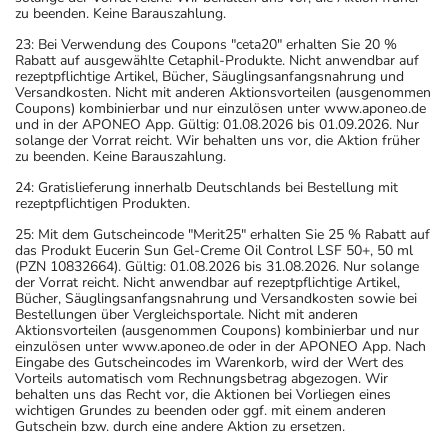
zu beenden. Keine Barauszahlung.
23: Bei Verwendung des Coupons "ceta20" erhalten Sie 20 %
Rabatt auf ausgewählte Cetaphil-Produkte. Nicht anwendbar auf
rezeptpflichtige Artikel, Bücher, Säuglingsanfangsnahrung und
Versandkosten. Nicht mit anderen Aktionsvorteilen (ausgenommen
Coupons) kombinierbar und nur einzulösen unter www.aponeo.de
und in der APONEO App. Gültig: 01.08.2026 bis 01.09.2026. Nur
solange der Vorrat reicht. Wir behalten uns vor, die Aktion früher
zu beenden. Keine Barauszahlung.
24: Gratislieferung innerhalb Deutschlands bei Bestellung mit
rezeptpflichtigen Produkten.
25: Mit dem Gutscheincode "Merit25" erhalten Sie 25 % Rabatt auf
das Produkt Eucerin Sun Gel-Creme Oil Control LSF 50+, 50 ml
(PZN 10832664). Gültig: 01.08.2026 bis 31.08.2026. Nur solange
der Vorrat reicht. Nicht anwendbar auf rezeptpflichtige Artikel,
Bücher, Säuglingsanfangsnahrung und Versandkosten sowie bei
Bestellungen über Vergleichsportale. Nicht mit anderen
Aktionsvorteilen (ausgenommen Coupons) kombinierbar und nur
einzulösen unter www.aponeo.de oder in der APONEO App. Nach
Eingabe des Gutscheincodes im Warenkorb, wird der Wert des
Vorteils automatisch vom Rechnungsbetrag abgezogen. Wir
behalten uns das Recht vor, die Aktionen bei Vorliegen eines
wichtigen Grundes zu beenden oder ggf. mit einem anderen
Gutschein bzw. durch eine andere Aktion zu ersetzen.