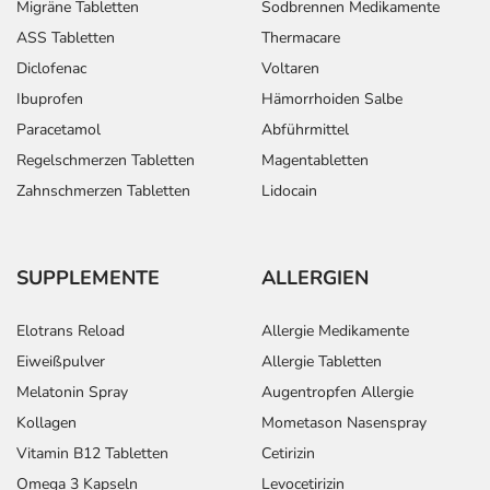
Migräne Tabletten
Sodbrennen Medikamente
ASS Tabletten
Thermacare
Diclofenac
Voltaren
Ibuprofen
Hämorrhoiden Salbe
Paracetamol
Abführmittel
Regelschmerzen Tabletten
Magentabletten
Zahnschmerzen Tabletten
Lidocain
SUPPLEMENTE
ALLERGIEN
Elotrans Reload
Allergie Medikamente
Eiweißpulver
Allergie Tabletten
Melatonin Spray
Augentropfen Allergie
Kollagen
Mometason Nasenspray
Vitamin B12 Tabletten
Cetirizin
Omega 3 Kapseln
Levocetirizin