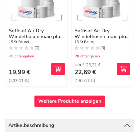
Soffisof Air Dry
Soffisof Air Dry
Windelhosen maxi plus
Windelhosen maxi plus
groß L
groß XXL
15 St Beutel
15 St Beutel
(0)
(0)
Pflichtangaben
Pflichtangaben
26,21 €
2
MRP
19,99 €
22,69 €
(1,33 €/1 St)
(1,51 €/1 St)
Weitere Produkte anzeigen
Artikelbeschreibung