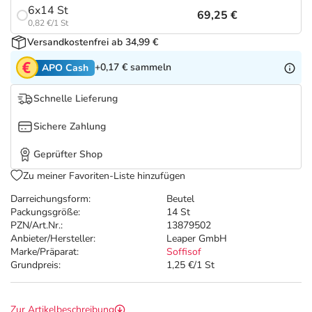
Refluthin, Lasea & Carmenthin Deals
Sport & Fitness
Täglich gut versorgt
6x14 St
69,25 €
0,82 €/1 St
Salus Deals
Tierapotheke
Versandkostenfrei ab 34,99 €
+0,17 €
sammeln
APO Cash
Vitamine & Mineralstoffe
Schnelle Lieferung
Marken
Sichere Zahlung
Geprüfter Shop
Zu meiner Favoriten-Liste hinzufügen
Darreichungsform:
Beutel
Packungsgröße:
14 St
PZN/Art.Nr.:
13879502
Anbieter/Hersteller:
Leaper GmbH
Marke/Präparat:
Soffisof
Grundpreis:
1,25 €/1 St
Zur Artikelbeschreibung