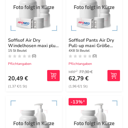
Soffisof Air Dry
Soffisof Pants Air Dry
Windelhosen maxi plus
Pull-up maxi Größe
groß M
large
15 St Beutel
4X8 St Beutel
(0)
(0)
Pflichtangaben
Pflichtangaben
77,30 €
2
MRP
20,49 €
62,79 €
(1,37 €/1 St)
(1,96 €/1 St)
-13%
4