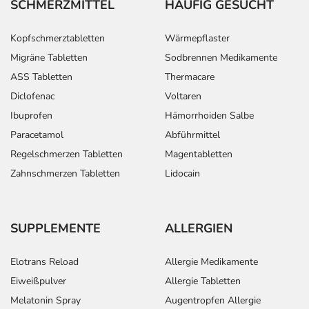
SCHMERZMITTEL
HÄUFIG GESUCHT
Kopfschmerztabletten
Wärmepflaster
Migräne Tabletten
Sodbrennen Medikamente
ASS Tabletten
Thermacare
Diclofenac
Voltaren
Ibuprofen
Hämorrhoiden Salbe
Paracetamol
Abführmittel
Regelschmerzen Tabletten
Magentabletten
Zahnschmerzen Tabletten
Lidocain
SUPPLEMENTE
ALLERGIEN
Elotrans Reload
Allergie Medikamente
Eiweißpulver
Allergie Tabletten
Melatonin Spray
Augentropfen Allergie