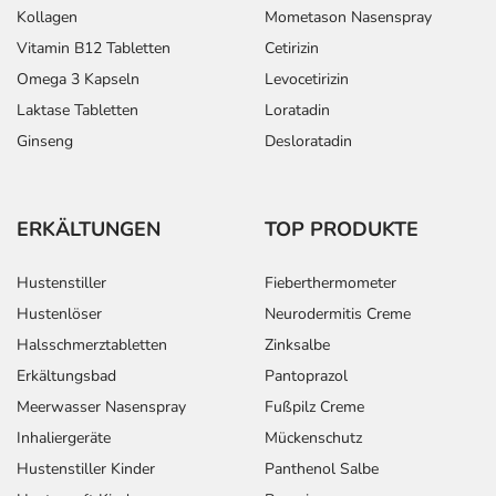
Kollagen
Mometason Nasenspray
Vitamin B12 Tabletten
Cetirizin
Omega 3 Kapseln
Levocetirizin
Laktase Tabletten
Loratadin
Ginseng
Desloratadin
ERKÄLTUNGEN
TOP PRODUKTE
Hustenstiller
Fieberthermometer
Hustenlöser
Neurodermitis Creme
Halsschmerztabletten
Zinksalbe
Erkältungsbad
Pantoprazol
Meerwasser Nasenspray
Fußpilz Creme
Inhaliergeräte
Mückenschutz
Hustenstiller Kinder
Panthenol Salbe