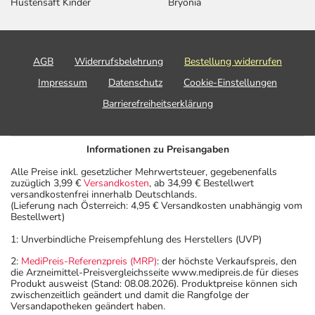
Hustensaft Kinder
Bryonia
AGB
Widerrufsbelehrung
Bestellung widerrufen
Impressum
Datenschutz
Cookie-Einstellungen
Barrierefreiheitserklärung
Informationen zu Preisangaben
Alle Preise inkl. gesetzlicher Mehrwertsteuer, gegebenenfalls
zuzüglich 3,99 €
Versandkosten
, ab 34,99 € Bestellwert
versandkostenfrei innerhalb Deutschlands.
(Lieferung nach Österreich: 4,95 € Versandkosten unabhängig vom
Bestellwert)
1: Unverbindliche Preisempfehlung des Herstellers (UVP)
2:
MediPreis-Referenzpreis (MRP)
: der höchste Verkaufspreis, den
die Arzneimittel-Preisvergleichsseite www.medipreis.de für dieses
Produkt ausweist (Stand: 08.08.2026). Produktpreise können sich
zwischenzeitlich geändert und damit die Rangfolge der
Versandapotheken geändert haben.