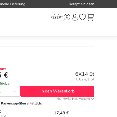
hnelle Lieferung
Rezept einlösen
att
5 €
6X14 St
Grundpreis:
0,82 €/1 St
rfügbar
In den Warenkorb
inkl. MwSt. inkl. Versand
n Packungsgrößen erhältlich:
t
17,49 €
/1 St