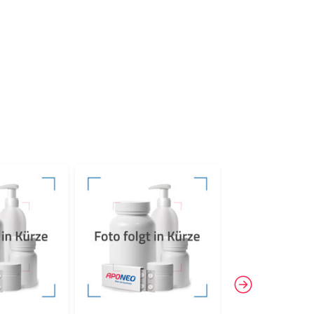
-19%
4