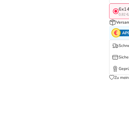
6x14
0,82 €
Versan
AP
Schne
Siche
Geprü
Zu mein