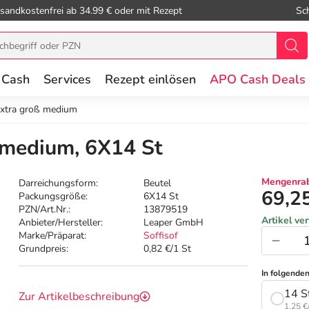
sandkostenfrei ab 34.99 € oder mit Rezept
Sc
 Cash
Services
Rezept einlösen
APO Cash Deals
extra groß medium
ß medium, 6X14 St
Mengenrab
Darreichungsform:
Beutel
69,2
Packungsgröße:
6X14 St
PZN/Art.Nr.:
13879519
Artikel ve
Anbieter/Hersteller:
Leaper GmbH
Marke/Präparat:
Soffisof
Grundpreis:
0,82 €/1 St
In folgende
14 S
Zur Artikelbeschreibung
1,25 €