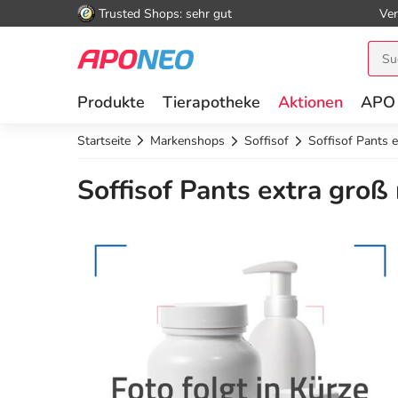
Trusted Shops: sehr gut
Ver
Produkte
Tierapotheke
Aktionen
APO
Startseite
Markenshops
Soffisof
Soffisof Pants 
Soffisof Pants extra gro