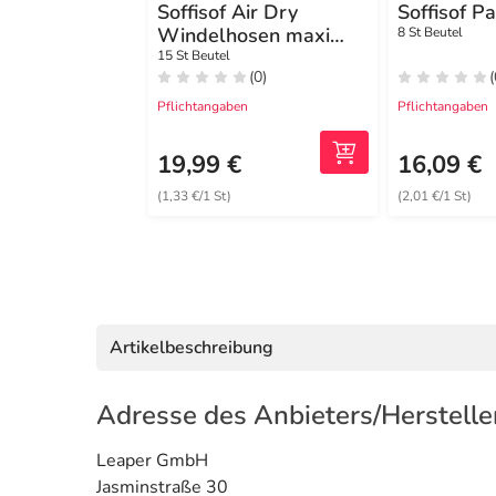
Soffisof Air Dry
Soffisof P
Windelhosen maxi
8 St Beutel
plus groß L
15 St Beutel
(0)
(
Pflichtangaben
Pflichtangaben
19,99 €
16,09 €
(1,33 €/1 St)
(2,01 €/1 St)
Artikelbeschreibung
Adresse des Anbieters/Herstelle
Leaper GmbH
Jasminstraße 30