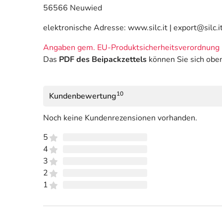
56566 Neuwied
elektronische Adresse: www.silc.it | export@silc.i
Angaben gem. EU-Produktsicherheitsverordnung 
Das
PDF des Beipackzettels
können Sie sich obe
10
Kundenbewertung
Noch keine Kundenrezensionen vorhanden.
5
4
3
2
1