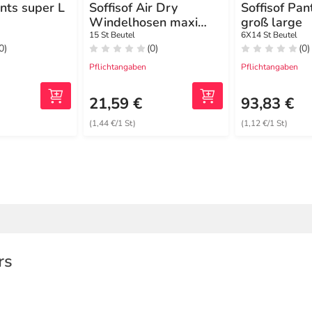
ants super L
Soffisof Air Dry
Soffisof Pan
Windelhosen maxi
groß large
groß L
15 St Beutel
6X14 St Beutel
0)
(0)
(0)
Pflichtangaben
Pflichtangaben
21,59 €
93,83 €
(1,44 €/1 St)
(1,12 €/1 St)
rs