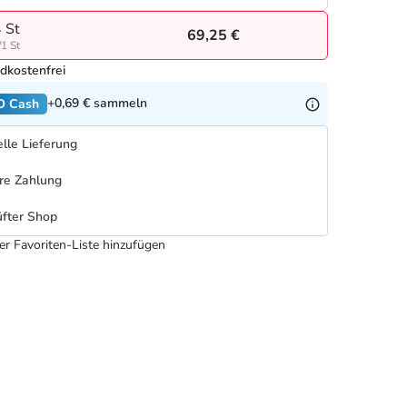
 St
69,25 €
/1 St
dkostenfrei
+0,69 €
sammeln
O Cash
lle Lieferung
re Zahlung
fter Shop
er Favoriten-Liste hinzufügen