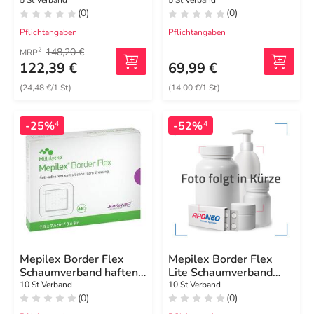
12,5x12,5cm steril
(0)
(0)
Pflichtangaben
Pflichtangaben
148,20 €
2
MRP
122,39 €
69,99 €
(24,48 €/1 St)
(14,00 €/1 St)
-25%
-52%
4
4
Mepilex Border Flex
Mepilex Border Flex
Schaumverband haftend
Lite Schaumverband
7,5x7,5 cm
10x10 cm
10 St Verband
10 St Verband
(0)
(0)