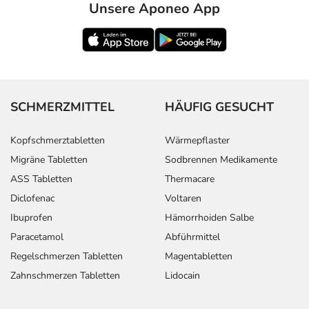
Unsere Aponeo App
SCHMERZMITTEL
HÄUFIG GESUCHT
Kopfschmerztabletten
Wärmepflaster
Migräne Tabletten
Sodbrennen Medikamente
ASS Tabletten
Thermacare
Diclofenac
Voltaren
Ibuprofen
Hämorrhoiden Salbe
Paracetamol
Abführmittel
Regelschmerzen Tabletten
Magentabletten
Zahnschmerzen Tabletten
Lidocain