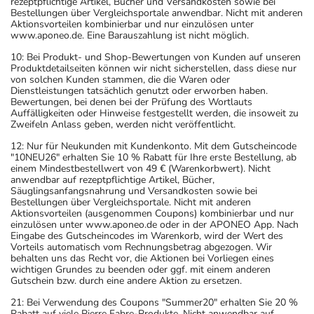
rezeptpflichtige Artikel, Bücher und Versandkosten sowie bei
Bestellungen über Vergleichsportale anwendbar. Nicht mit anderen
Aktionsvorteilen kombinierbar und nur einzulösen unter
www.aponeo.de. Eine Barauszahlung ist nicht möglich.
10: Bei Produkt- und Shop-Bewertungen von Kunden auf unseren
Produktdetailseiten können wir nicht sicherstellen, dass diese nur
von solchen Kunden stammen, die die Waren oder
Dienstleistungen tatsächlich genutzt oder erworben haben.
Bewertungen, bei denen bei der Prüfung des Wortlauts
Auffälligkeiten oder Hinweise festgestellt werden, die insoweit zu
Zweifeln Anlass geben, werden nicht veröffentlicht.
12: Nur für Neukunden mit Kundenkonto. Mit dem Gutscheincode
"10NEU26" erhalten Sie 10 % Rabatt für Ihre erste Bestellung, ab
einem Mindestbestellwert von 49 € (Warenkorbwert). Nicht
anwendbar auf rezeptpflichtige Artikel, Bücher,
Säuglingsanfangsnahrung und Versandkosten sowie bei
Bestellungen über Vergleichsportale. Nicht mit anderen
Aktionsvorteilen (ausgenommen Coupons) kombinierbar und nur
einzulösen unter www.aponeo.de oder in der APONEO App. Nach
Eingabe des Gutscheincodes im Warenkorb, wird der Wert des
Vorteils automatisch vom Rechnungsbetrag abgezogen. Wir
behalten uns das Recht vor, die Aktionen bei Vorliegen eines
wichtigen Grundes zu beenden oder ggf. mit einem anderen
Gutschein bzw. durch eine andere Aktion zu ersetzen.
21: Bei Verwendung des Coupons "Summer20" erhalten Sie 20 %
Rabatt auf viele Pierre Fabre-Produkte. Nicht anwendbar auf