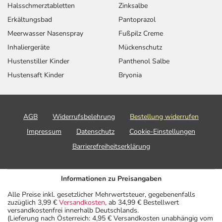
Halsschmerztabletten
Zinksalbe
Erkältungsbad
Pantoprazol
Meerwasser Nasenspray
Fußpilz Creme
Inhaliergeräte
Mückenschutz
Hustenstiller Kinder
Panthenol Salbe
Hustensaft Kinder
Bryonia
AGB
Widerrufsbelehrung
Bestellung widerrufen
Impressum
Datenschutz
Cookie-Einstellungen
Barrierefreiheitserklärung
Informationen zu Preisangaben
Alle Preise inkl. gesetzlicher Mehrwertsteuer, gegebenenfalls
zuzüglich 3,99 €
Versandkosten
, ab 34,99 € Bestellwert
versandkostenfrei innerhalb Deutschlands.
(Lieferung nach Österreich: 4,95 € Versandkosten unabhängig vom