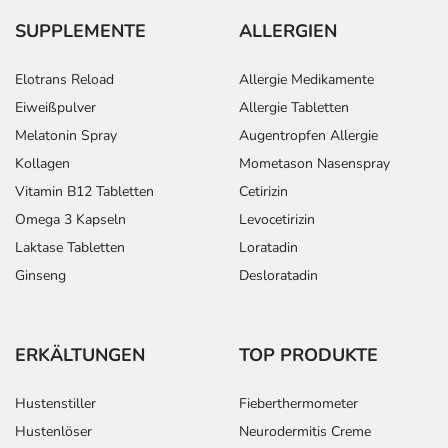
SUPPLEMENTE
ALLERGIEN
Elotrans Reload
Allergie Medikamente
Eiweißpulver
Allergie Tabletten
Melatonin Spray
Augentropfen Allergie
Kollagen
Mometason Nasenspray
Vitamin B12 Tabletten
Cetirizin
Omega 3 Kapseln
Levocetirizin
Laktase Tabletten
Loratadin
Ginseng
Desloratadin
ERKÄLTUNGEN
TOP PRODUKTE
Hustenstiller
Fieberthermometer
Hustenlöser
Neurodermitis Creme