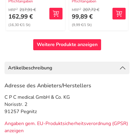
Pflichtangaben
Pflichtangaben
217,91 €
207,72 €
2
2
MRP
MRP
162,99 €
99,89 €
(16,30 €/1 St)
(9,99 €/1 St)
Weitere Produkte anzeigen
Artikelbeschreibung
Adresse des Anbieters/Herstellers
C P C medical GmbH & Co. KG
Norisstr. 2
91257 Pegnitz
Angaben gem. EU-Produktsicherheitsverordnung (GPSR)
anzeigen