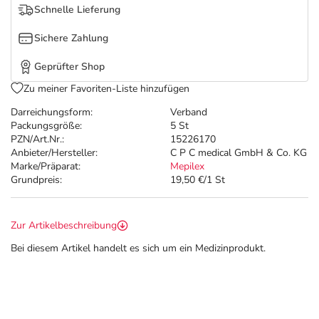
Refluthin, Lasea & Carmenthin Deals
Sport & Fitness
Täglich gut versorgt
Schnelle Lieferung
Sichere Zahlung
Salus Deals
Tierapotheke
Geprüfter Shop
Vitamine & Mineralstoffe
Zu meiner Favoriten-Liste hinzufügen
Darreichungsform:
Verband
Marken
Packungsgröße:
5 St
PZN/Art.Nr.:
15226170
Anbieter/Hersteller:
C P C medical GmbH & Co. KG
Marke/Präparat:
Mepilex
Grundpreis:
19,50 €/1 St
Zur Artikelbeschreibung
Bei diesem Artikel handelt es sich um ein Medizinprodukt.