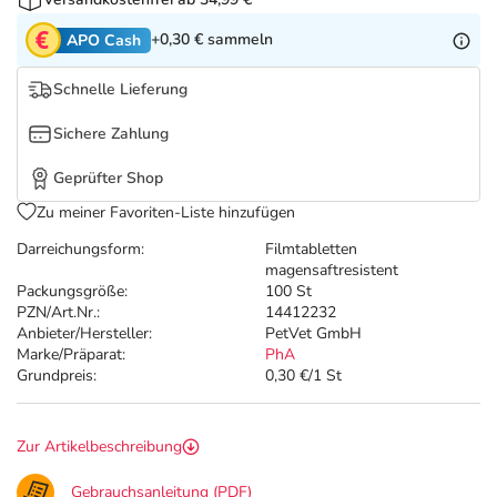
Refluthin, Lasea & Carmenthin Deals
Sport & Fitness
Täglich gut versorgt
+0,30 €
sammeln
APO Cash
Salus Deals
Tierapotheke
Schnelle Lieferung
Vitamine & Mineralstoffe
Sichere Zahlung
Geprüfter Shop
Marken
Zu meiner Favoriten-Liste hinzufügen
Darreichungsform:
Filmtabletten
magensaftresistent
Packungsgröße:
100 St
PZN/Art.Nr.:
14412232
Anbieter/Hersteller:
PetVet GmbH
Marke/Präparat:
PhA
Grundpreis:
0,30 €/1 St
Zur Artikelbeschreibung
Gebrauchsanleitung (PDF)