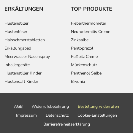
ERKÄLTUNGEN
TOP PRODUKTE
Hustenstiller
Fieberthermometer
Hustenlöser
Neurodermitis Creme
Halsschmerztabletten
Zinksalbe
Erkältungsbad
Pantoprazol
Meerwasser Nasenspray
Fußpilz Creme
Inhaliergeräte
Mückenschutz
Hustenstiller Kinder
Panthenol Salbe
Hustensaft Kinder
Bryonia
AGB
Widerrufsbelehrung
Bestellung widerrufen
Impressum
Datenschutz
Cookie-Einstellungen
Barrierefreiheitserklärung