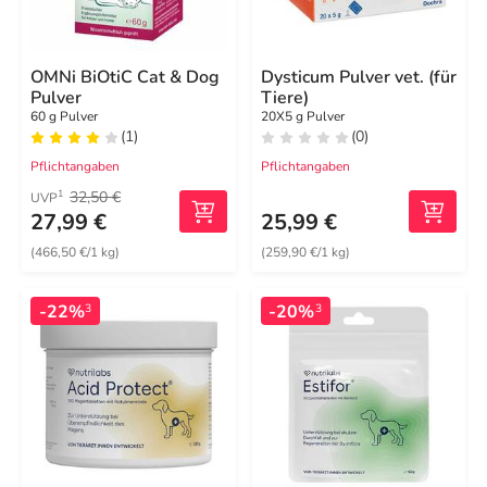
OMNi BiOtiC Cat & Dog
Dysticum Pulver vet. (für
Pulver
Tiere)
60 g Pulver
20X5 g Pulver
(1)
(0)
Pflichtangaben
Pflichtangaben
32,50 €
1
UVP
27,99 €
25,99 €
(466,50 €/1 kg)
(259,90 €/1 kg)
-22%
-20%
3
3