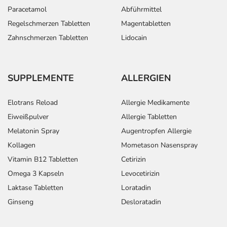
Paracetamol
Abführmittel
Regelschmerzen Tabletten
Magentabletten
Zahnschmerzen Tabletten
Lidocain
SUPPLEMENTE
ALLERGIEN
Elotrans Reload
Allergie Medikamente
Eiweißpulver
Allergie Tabletten
Melatonin Spray
Augentropfen Allergie
Kollagen
Mometason Nasenspray
Vitamin B12 Tabletten
Cetirizin
Omega 3 Kapseln
Levocetirizin
Laktase Tabletten
Loratadin
Ginseng
Desloratadin