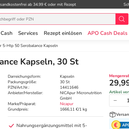
sandkostenfrei ab 34.99 € oder mit Rezept
Sc
 Cash
Services
Rezept einlösen
APO Cash Deals
r 5-Htp 50 Serobalance Kapseln
ance Kapseln, 30 St
Mengenrab
Darreichungsform:
Kapseln
29,9
Packungsgröße:
30 St
PZN/Art.Nr.:
14411646
Artikel ve
Anbieter/Hersteller:
NICApur Micronutrition
GmbH
Marke/Präparat:
Nicapur
Grundpreis:
1666,11 €/1 kg
Versan
AP
Nahrungsergänzungsmittel mit 5-