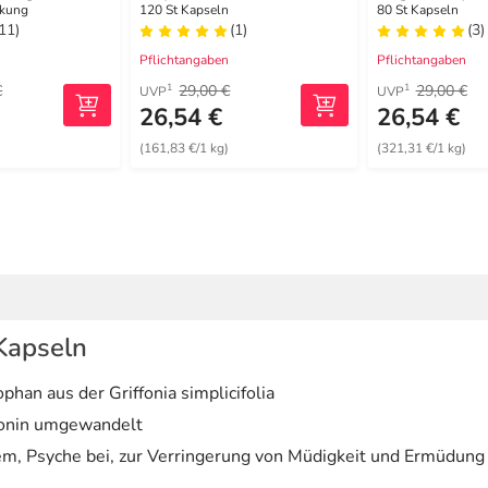
 Kapseln
ckung
120 St Kapseln
80 St Kapseln
(11)
(1)
(3)
Pflichtangaben
Pflichtangaben
€
29,00 €
29,00 €
1
1
UVP
UVP
26,54 €
26,54 €
(161,83 €/1 kg)
(321,31 €/1 kg)
Kapseln
an aus der Griffonia simplicifolia
tonin umgewandelt
m, Psyche bei, zur Verringerung von Müdigkeit und Ermüdung