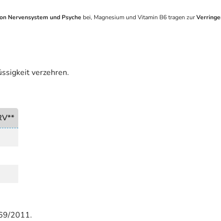
von Nervensystem und Psyche
bei, Magnesium und Vitamin B6 tragen zur
Verringe
üssigkeit verzehren.
RV**
69/2011.