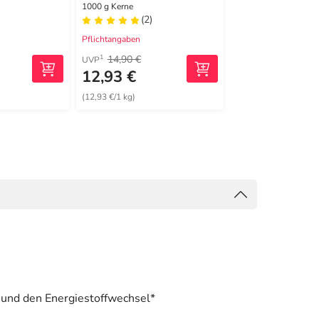
1000 g Kerne
200 ml Flüssigkeit
(2)
(10)
Pflichtangaben
Pflichtangaben
14,90 €
27,00 €
1
1
UVP
UVP
12,93 €
24,54 €
(12,93 €/1 kg)
(122,70 €/1 l)
 und den Energiestoffwechsel*