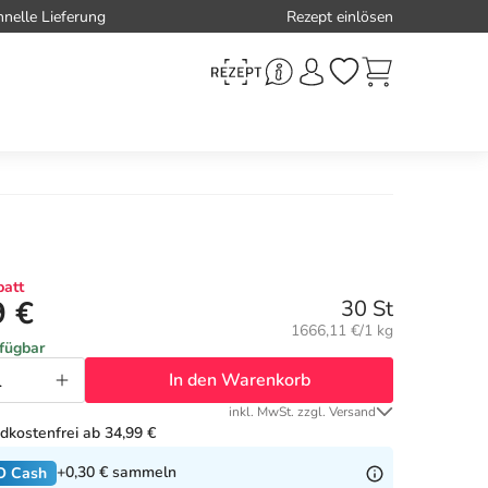
hnelle Lieferung
Rezept einlösen
att
9 €
30 St
Grundpreis:
1666,11 €/1 kg
rfügbar
In den Warenkorb
inkl. MwSt. zzgl. Versand
dkostenfrei ab 34,99 €
+0,30 €
sammeln
O Cash