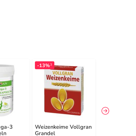
-13%
-9%
3
3
ega-3
Weizenkeime Vollgran
Norsan Omeg
eln
Grandel
Total flüssig