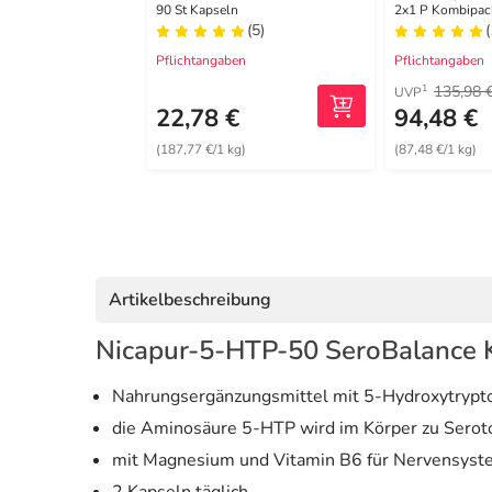
hochdosiert Kapseln
Granulat /
90 St Kapseln
2x1 P Kombipa
(5)
Pflichtangaben
Pflichtangaben
135,98 
1
UVP
22,78 €
94,48 €
(187,77 €/1 kg)
(87,48 €/1 kg)
Artikelbeschreibung
Nicapur-5-HTP-50 SeroBalance 
Nahrungsergänzungsmittel mit 5-Hydroxytryptoph
die Aminosäure 5-HTP wird im Körper zu Sero
mit Magnesium und Vitamin B6 für Nervensyste
2 Kapseln täglich