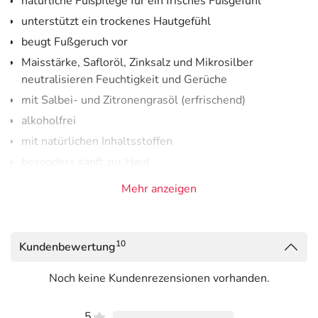
natürliche Fußpflege für ein frisches Fußgefühl
unterstützt ein trockenes Hautgefühl
beugt Fußgeruch vor
Maisstärke, Safloröl, Zinksalz und Mikrosilber
neutralisieren Feuchtigkeit und Gerüche
mit Salbei- und Zitronengrasöl (erfrischend)
alkoholfrei
mit natürlichen Inhaltsstoffen
besonders sanft zur Haut
Mehr anzeigen
Natürliche Fußpflege mit Salbei- und
Zitronengrasöl - für ein trockenes und frisches
Fußgefühl.
10
Kundenbewertung
Die desodorierende Fußlotion enthält eine Kombination
aus Zink und Silber und ist eine
vorbeugende und
Noch keine Kundenrezensionen vorhanden.
unterstützende Pflege bei Fußgeruch und
Schweißfüßen.
5