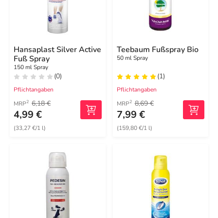
Hansaplast Silver Active
Teebaum Fußspray Bio
Fuß Spray
50 ml Spray
150 ml Spray
(0)
(1)
Pflichtangaben
Pflichtangaben
6,18 €
8,69 €
2
2
MRP
MRP
4,99 €
7,99 €
(33,27 €/1 l)
(159,80 €/1 l)