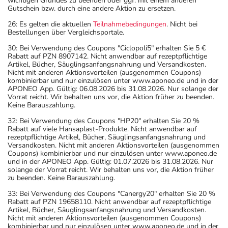
wichtigen Grundes zu beenden oder ggf. mit einem anderen
Gutschein bzw. durch eine andere Aktion zu ersetzen.
26: Es gelten die aktuellen
Teilnahmebedingungen
. Nicht bei
Bestellungen über Vergleichsportale.
30: Bei Verwendung des Coupons "Ciclopoli5" erhalten Sie 5 €
Rabatt auf PZN 8907142. Nicht anwendbar auf rezeptpflichtige
Artikel, Bücher, Säuglingsanfangsnahrung und Versandkosten.
Nicht mit anderen Aktionsvorteilen (ausgenommen Coupons)
kombinierbar und nur einzulösen unter www.aponeo.de und in der
APONEO App. Gültig: 06.08.2026 bis 31.08.2026. Nur solange der
Vorrat reicht. Wir behalten uns vor, die Aktion früher zu beenden.
Keine Barauszahlung.
32: Bei Verwendung des Coupons "HP20" erhalten Sie 20 %
Rabatt auf viele Hansaplast-Produkte. Nicht anwendbar auf
rezeptpflichtige Artikel, Bücher, Säuglingsanfangsnahrung und
Versandkosten. Nicht mit anderen Aktionsvorteilen (ausgenommen
Coupons) kombinierbar und nur einzulösen unter www.aponeo.de
und in der APONEO App. Gültig: 01.07.2026 bis 31.08.2026. Nur
solange der Vorrat reicht. Wir behalten uns vor, die Aktion früher
zu beenden. Keine Barauszahlung.
33: Bei Verwendung des Coupons "Canergy20" erhalten Sie 20 %
Rabatt auf PZN 19658110. Nicht anwendbar auf rezeptpflichtige
Artikel, Bücher, Säuglingsanfangsnahrung und Versandkosten.
Nicht mit anderen Aktionsvorteilen (ausgenommen Coupons)
kombinierbar und nur einzulösen unter www.aponeo.de und in der