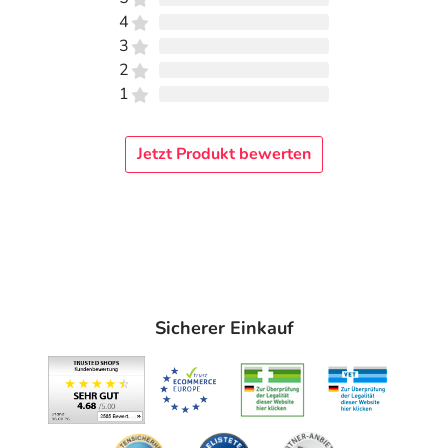
Die Fußpflegelotion ist
schnell einziehend.
Sie
4
unterstützt ein trockenes Hautgefühl bei Schweißfüßen
3
und beugt bei regelmäßiger Anwendung unangenehmen
2
Fußgeruch vor.
1
Maisstärke, Safloröl, Zinksalz und Mikrosilber
binden
Jetzt Produkt bewerten
übermäßige Feuchtigkeit
und
neutralisieren
entstehende Gerüche.
Salbei- und Zitronengrasöl
erfrischen und
sorgen für ein lang anhaltendes, über
Stunden angenehmes Fußklima.
Apeiron Fussdeo Pflege-Lotion ist
die ideale Ergänzung
zur täglichen Fußhygiene.
Die Lotion ist
auch für
Diabetiker und empfindliche Haut geeignet.
Sicherer Einkauf
Anwendung
Regelmäßig dünn auf die gereinigten, trockenen Füße,
Fußsohlen und zwischen den Zehen auftragen.