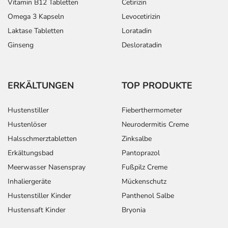
Vitamin B12 Tabletten
Cetirizin
Omega 3 Kapseln
Levocetirizin
Laktase Tabletten
Loratadin
Ginseng
Desloratadin
ERKÄLTUNGEN
TOP PRODUKTE
Hustenstiller
Fieberthermometer
Hustenlöser
Neurodermitis Creme
Halsschmerztabletten
Zinksalbe
Erkältungsbad
Pantoprazol
Meerwasser Nasenspray
Fußpilz Creme
Inhaliergeräte
Mückenschutz
Hustenstiller Kinder
Panthenol Salbe
Hustensaft Kinder
Bryonia