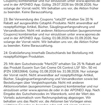
Coupons) kombinierbar und nur einzulösen unter www.aponeo.de
und in der APONEO App. Gültig: 29.07.2026 bis 09.08.2026. Nur
solange der Vorrat reicht. Wir behalten uns vor, die Aktion früher
zu beenden. Keine Barauszahlung.
23: Bei Verwendung des Coupons "ceta20" erhalten Sie 20 %
Rabatt auf ausgewählte Cetaphil-Produkte. Nicht anwendbar auf
rezeptpflichtige Artikel, Bücher, Säuglingsanfangsnahrung und
Versandkosten. Nicht mit anderen Aktionsvorteilen (ausgenommen
Coupons) kombinierbar und nur einzulösen unter www.aponeo.de
und in der APONEO App. Gültig: 01.08.2026 bis 01.09.2026. Nur
solange der Vorrat reicht. Wir behalten uns vor, die Aktion früher
zu beenden. Keine Barauszahlung.
24: Gratislieferung innerhalb Deutschlands bei Bestellung mit
rezeptpflichtigen Produkten.
25: Mit dem Gutscheincode "Merit25" erhalten Sie 25 % Rabatt auf
das Produkt Eucerin Sun Gel-Creme Oil Control LSF 50+, 50 ml
(PZN 10832664). Gültig: 01.08.2026 bis 31.08.2026. Nur solange
der Vorrat reicht. Nicht anwendbar auf rezeptpflichtige Artikel,
Bücher, Säuglingsanfangsnahrung und Versandkosten sowie bei
Bestellungen über Vergleichsportale. Nicht mit anderen
Aktionsvorteilen (ausgenommen Coupons) kombinierbar und nur
einzulösen unter www.aponeo.de oder in der APONEO App. Nach
Eingabe des Gutscheincodes im Warenkorb, wird der Wert des
Vorteils automatisch vom Rechnungsbetrag abgezogen. Wir
behalten uns das Recht vor, die Aktionen bei Vorliegen eines