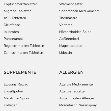
Kopfschmerztabletten
Wärmepflaster
Migräne Tabletten
Sodbrennen Medikamente
ASS Tabletten
Thermacare
Diclofenac
Voltaren
Ibuprofen
Hämorrhoiden Salbe
Paracetamol
Abführmittel
Regelschmerzen Tabletten
Magentabletten
Zahnschmerzen Tabletten
Lidocain
SUPPLEMENTE
ALLERGIEN
Elotrans Reload
Allergie Medikamente
Eiweißpulver
Allergie Tabletten
Melatonin Spray
Augentropfen Allergie
Kollagen
Mometason Nasenspray