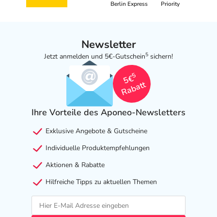
Adresse des Anbieters/Herstellers
Berlin Express
Priority
Spa Vivent Vertriebs GmbH
Regesborsteler Str. 6
Newsletter
21279 Hollenstedt
5
Jetzt anmelden und 5€-Gutschein
sichern!
Angaben gem. EU-Produktsicherheitsverordnung (GPSR)
5
5€
anzeigen
Rabatt
Ihre Vorteile des Aponeo-Newsletters
Exklusive Angebote & Gutscheine
Individuelle Produktempfehlungen
Aktionen & Rabatte
Hilfreiche Tipps zu aktuellen Themen