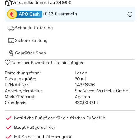
Refluthin, Lasea & Carmenthin Deals
Sport & Fitness
Täglich gut versorgt
Versandkostenfrei ab 34,99 €
+0,13 €
sammeln
APO Cash
Salus Deals
Tierapotheke
Schnelle Lieferung
Vitamine & Mineralstoffe
Sichere Zahlung
Geprüfter Shop
Marken
Zu meiner Favoriten-Liste hinzufügen
Darreichungsform:
Lotion
Packungsgröße:
30 ml
PZN/Art.Nr.:
14376826
Anbieter/Hersteller:
Spa Vivent Vertriebs GmbH
Marke/Präparat:
Apeiron
Grundpreis:
430,00 €/1 l
Natürliche Fußpflege für ein frisches Fußgefühl
Beugt Fußgeruch vor
Mit Salbei- und Zitronengrasöl