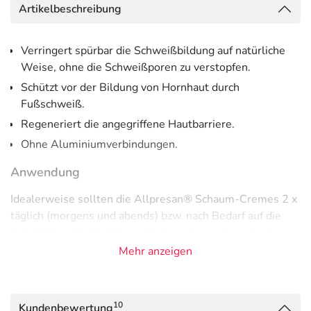
Artikelbeschreibung
Verringert spürbar die Schweißbildung auf natürliche
Weise, ohne die Schweißporen zu verstopfen.
Schützt vor der Bildung von Hornhaut durch
Fußschweiß.
Regeneriert die angegriffene Hautbarriere.
Ohne Aluminiumverbindungen.
Anwendung
Idealerweise sollten die Allpresan® Schaum-Cremes 2 x
täglich (morgens und abends) bzw. nach Bedarf auf die
betroffenen Hautpartien aufgetragen werden, um einen
optimalen Pflegeeffekt zu erzielen.
Mehr anzeigen
Dank der Schaum-Creme Technologie sind die Produkte
besonders ergiebig – eine kleine Menge genügt somit
bereits für größere Hautpartien. Ziehen schnell ein und
10
Kundenbewertung