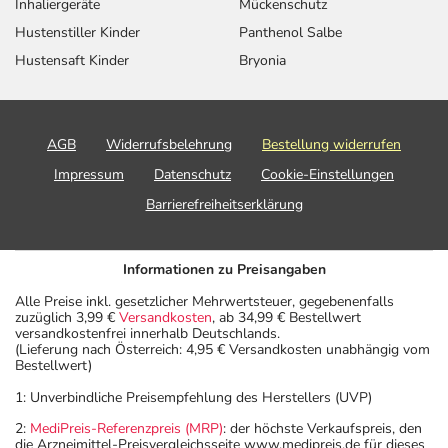
Inhaliergeräte
Mückenschutz
Hustenstiller Kinder
Panthenol Salbe
Hustensaft Kinder
Bryonia
AGB
Widerrufsbelehrung
Bestellung widerrufen
Impressum
Datenschutz
Cookie-Einstellungen
Barrierefreiheitserklärung
Informationen zu Preisangaben
Alle Preise inkl. gesetzlicher Mehrwertsteuer, gegebenenfalls
zuzüglich 3,99 €
Versandkosten
, ab 34,99 € Bestellwert
versandkostenfrei innerhalb Deutschlands.
(Lieferung nach Österreich: 4,95 € Versandkosten unabhängig vom
Bestellwert)
1: Unverbindliche Preisempfehlung des Herstellers (UVP)
2:
MediPreis-Referenzpreis (MRP)
: der höchste Verkaufspreis, den
die Arzneimittel-Preisvergleichsseite www.medipreis.de für dieses