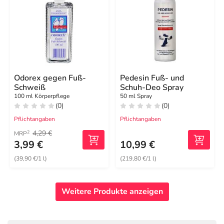
Odorex gegen Fuß-
Pedesin Fuß- und
Schweiß
Schuh-Deo Spray
100 ml Körperpflege
50 ml Spray
(0)
(0)
Pflichtangaben
Pflichtangaben
4,29 €
2
MRP
3,99 €
10,99 €
(39,90 €/1 l)
(219,80 €/1 l)
Weitere Produkte anzeigen