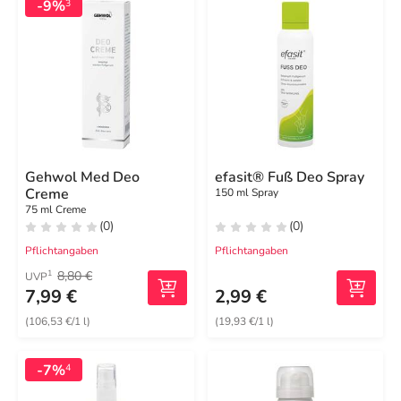
-9%
3
Gehwol Med Deo
efasit® Fuß Deo Spray
Creme
150 ml Spray
75 ml Creme
(0)
(0)
Pflichtangaben
Pflichtangaben
8,80 €
1
UVP
7,99 €
2,99 €
(106,53 €/1 l)
(19,93 €/1 l)
-7%
4