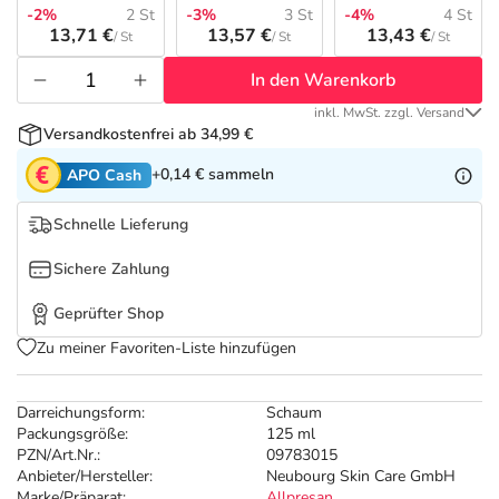
Refluthin, Lasea & Carmenthin Deals
Sport & Fitness
Täglich gut versorgt
-2%
2 St
-3%
3 St
-4%
4 St
13,71 €
13,57 €
13,43 €
/ St
/ St
/ St
Salus Deals
Tierapotheke
In den Warenkorb
inkl. MwSt. zzgl. Versand
Vitamine & Mineralstoffe
Versandkostenfrei ab 34,99 €
+0,14 €
sammeln
APO Cash
Marken
Schnelle Lieferung
Sichere Zahlung
Geprüfter Shop
Zu meiner Favoriten-Liste hinzufügen
Darreichungsform:
Schaum
Packungsgröße:
125 ml
PZN/Art.Nr.:
09783015
Anbieter/Hersteller:
Neubourg Skin Care GmbH
Marke/Präparat:
Allpresan