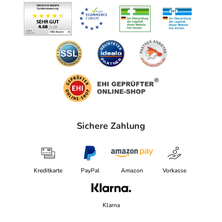
service@neubourg.com
Angaben gem. EU-Produktsicherheitsverordnung (GPSR)
anzeigen
Das
PDF des Beipackzettels
können Sie sich oben
herunterladen.
Sichere Zahlung
Kreditkarte
PayPal
Amazon
Vorkasse
Klarna