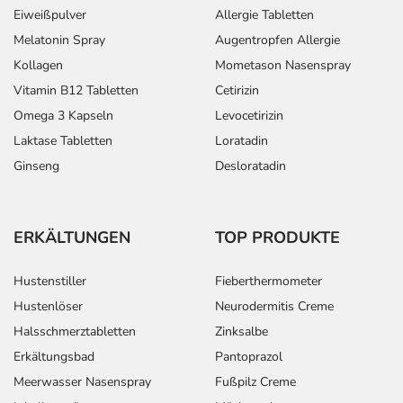
Eiweißpulver
Allergie Tabletten
Melatonin Spray
Augentropfen Allergie
Kollagen
Mometason Nasenspray
Vitamin B12 Tabletten
Cetirizin
Omega 3 Kapseln
Levocetirizin
Laktase Tabletten
Loratadin
Ginseng
Desloratadin
ERKÄLTUNGEN
TOP PRODUKTE
Hustenstiller
Fieberthermometer
Hustenlöser
Neurodermitis Creme
Halsschmerztabletten
Zinksalbe
Erkältungsbad
Pantoprazol
Meerwasser Nasenspray
Fußpilz Creme