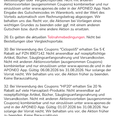
Bestellungen über Vergleichsportale. Nicht mit anderen
Aktionsvorteilen (ausgenommen Coupons) kombinierbar und nur
einzulösen unter www.aponeo.de oder in der APONEO App. Nach
Eingabe des Gutscheincodes im Warenkorb, wird der Wert des
Vorteils automatisch vom Rechnungsbetrag abgezogen. Wir
behalten uns das Recht vor, die Aktionen bei Vorliegen eines
wichtigen Grundes zu beenden oder ggf. mit einem anderen
Gutschein bzw. durch eine andere Aktion zu ersetzen.
26: Es gelten die aktuellen
Teilnahmebedingungen
. Nicht bei
Bestellungen über Vergleichsportale.
30: Bei Verwendung des Coupons "Ciclopoli5" erhalten Sie 5 €
Rabatt auf PZN 8907142. Nicht anwendbar auf rezeptpflichtige
Artikel, Bücher, Säuglingsanfangsnahrung und Versandkosten.
Nicht mit anderen Aktionsvorteilen (ausgenommen Coupons)
kombinierbar und nur einzulösen unter www.aponeo.de und in der
APONEO App. Gültig: 06.08.2026 bis 31.08.2026. Nur solange der
Vorrat reicht. Wir behalten uns vor, die Aktion früher zu beenden.
Keine Barauszahlung.
32: Bei Verwendung des Coupons "HP20" erhalten Sie 20 %
Rabatt auf viele Hansaplast-Produkte. Nicht anwendbar auf
rezeptpflichtige Artikel, Bücher, Säuglingsanfangsnahrung und
Versandkosten. Nicht mit anderen Aktionsvorteilen (ausgenommen
Coupons) kombinierbar und nur einzulösen unter www.aponeo.de
und in der APONEO App. Gültig: 01.07.2026 bis 31.08.2026. Nur
solange der Vorrat reicht. Wir behalten uns vor, die Aktion früher
zu beenden. Keine Barauszahlung.