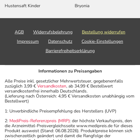
Hustensaft Kinder
Bryonia
AGB
Widerrufsbelehrung
Bestellung widerrufen
Impressum
Datenschutz
Cookie-Einstellungen
Barrierefreiheitserklärung
Informationen zu Preisangaben
Alle Preise inkl. gesetzlicher Mehrwertsteuer, gegebenenfalls
zuzüglich 3,99 €
Versandkosten
, ab 34,99 € Bestellwert
versandkostenfrei innerhalb Deutschlands.
(Lieferung nach Österreich: 4,95 € Versandkosten unabhängig vom
Bestellwert)
1: Unverbindliche Preisempfehlung des Herstellers (UVP)
2:
MediPreis-Referenzpreis (MRP)
: der höchste Verkaufspreis, den
die Arzneimittel-Preisvergleichsseite www.medipreis.de für dieses
Produkt ausweist (Stand: 06.08.2026). Produktpreise können sich
zwischenzeitlich geändert und damit die Rangfolge der