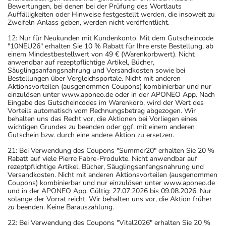
Bewertungen, bei denen bei der Prüfung des Wortlauts
Auffälligkeiten oder Hinweise festgestellt werden, die insoweit zu
Zweifeln Anlass geben, werden nicht veröffentlicht.
12: Nur für Neukunden mit Kundenkonto. Mit dem Gutscheincode
"10NEU26" erhalten Sie 10 % Rabatt für Ihre erste Bestellung, ab
einem Mindestbestellwert von 49 € (Warenkorbwert). Nicht
anwendbar auf rezeptpflichtige Artikel, Bücher,
Säuglingsanfangsnahrung und Versandkosten sowie bei
Bestellungen über Vergleichsportale. Nicht mit anderen
Aktionsvorteilen (ausgenommen Coupons) kombinierbar und nur
einzulösen unter www.aponeo.de oder in der APONEO App. Nach
Eingabe des Gutscheincodes im Warenkorb, wird der Wert des
Vorteils automatisch vom Rechnungsbetrag abgezogen. Wir
behalten uns das Recht vor, die Aktionen bei Vorliegen eines
wichtigen Grundes zu beenden oder ggf. mit einem anderen
Gutschein bzw. durch eine andere Aktion zu ersetzen.
21: Bei Verwendung des Coupons "Summer20" erhalten Sie 20 %
Rabatt auf viele Pierre Fabre-Produkte. Nicht anwendbar auf
rezeptpflichtige Artikel, Bücher, Säuglingsanfangsnahrung und
Versandkosten. Nicht mit anderen Aktionsvorteilen (ausgenommen
Coupons) kombinierbar und nur einzulösen unter www.aponeo.de
und in der APONEO App. Gültig: 27.07.2026 bis 09.08.2026. Nur
solange der Vorrat reicht. Wir behalten uns vor, die Aktion früher
zu beenden. Keine Barauszahlung.
22: Bei Verwendung des Coupons "Vital2026" erhalten Sie 20 %