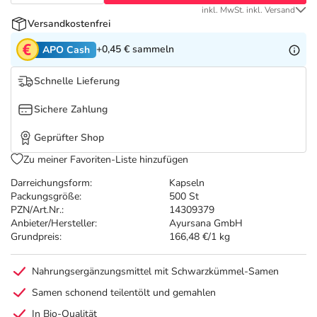
Refluthin, Lasea & Carmenthin Deals
Sport & Fitness
Täglich gut versorgt
inkl. MwSt. inkl. Versand
Versandkostenfrei
Salus Deals
Tierapotheke
+0,45 €
sammeln
APO Cash
Schnelle Lieferung
Vitamine & Mineralstoffe
Sichere Zahlung
Marken
Geprüfter Shop
Zu meiner Favoriten-Liste hinzufügen
Darreichungsform:
Kapseln
Packungsgröße:
500 St
PZN/Art.Nr.:
14309379
Anbieter/Hersteller:
Ayursana GmbH
Grundpreis:
166,48 €/1 kg
Nahrungsergänzungsmittel mit Schwarzkümmel-Samen
Samen schonend teilentölt und gemahlen
In Bio-Qualität