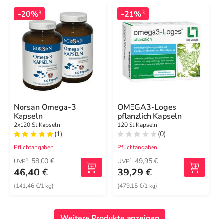
-20%
-21%
3
3
Norsan Omega-3
OMEGA3-Loges
Kapseln
pflanzlich Kapseln
2x120 St Kapseln
120 St Kapseln
(1)
(0)
Pflichtangaben
Pflichtangaben
58,00 €
49,95 €
1
1
UVP
UVP
46,40 €
39,29 €
(141,46 €/1 kg)
(479,15 €/1 kg)
Weitere Produkte anzeigen