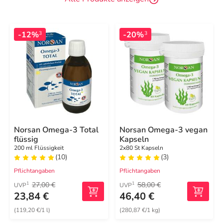
-12%
-20%
3
3
Norsan Omega-3 Total
Norsan Omega-3 vegan
flüssig
Kapseln
200 ml Flüssigkeit
2x80 St Kapseln
(10)
(3)
Pflichtangaben
Pflichtangaben
27,00 €
58,00 €
1
1
UVP
UVP
23,84 €
46,40 €
(119,20 €/1 l)
(280,87 €/1 kg)