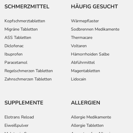
SCHMERZMITTEL
HÄUFIG GESUCHT
Kopfschmerztabletten
Wärmepflaster
Migräne Tabletten
Sodbrennen Medikamente
ASS Tabletten
Thermacare
Diclofenac
Voltaren
Ibuprofen
Hämorrhoiden Salbe
Paracetamol
Abführmittel
Regelschmerzen Tabletten
Magentabletten
Zahnschmerzen Tabletten
Lidocain
SUPPLEMENTE
ALLERGIEN
Elotrans Reload
Allergie Medikamente
Eiweißpulver
Allergie Tabletten