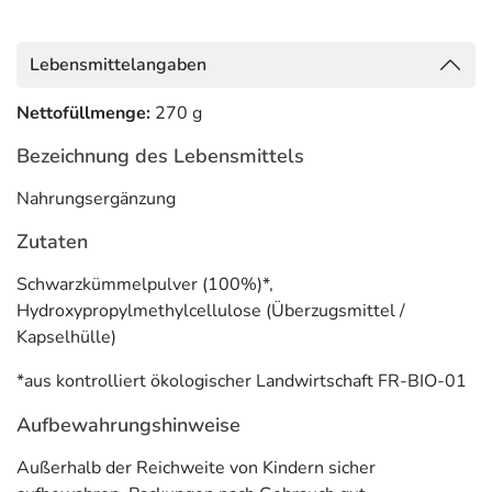
Adresse des Lebensmittel-Unternehmens
Ayursana GmbH
Lebensmittelangaben
Wollenberger Straße 4
13053 Berlin
Nettofüllmenge:
270 g
Bezeichnung des Lebensmittels
Nahrungsergänzung
Zutaten
Schwarzkümmelpulver (100%)*,
Hydroxypropylmethylcellulose (Überzugsmittel /
Kapselhülle)
*aus kontrolliert ökologischer Landwirtschaft FR-BIO-01
Aufbewahrungshinweise
Außerhalb der Reichweite von Kindern sicher