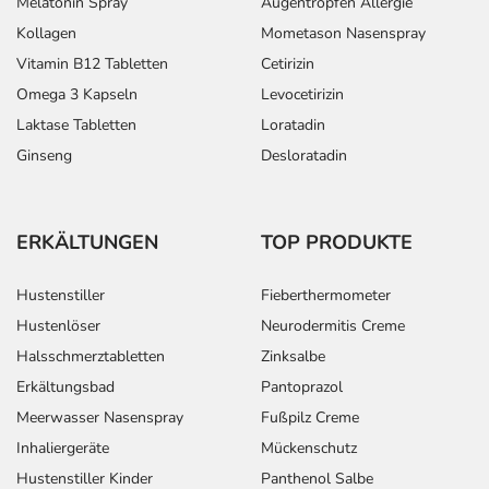
Melatonin Spray
Augentropfen Allergie
Kollagen
Mometason Nasenspray
Vitamin B12 Tabletten
Cetirizin
Omega 3 Kapseln
Levocetirizin
Laktase Tabletten
Loratadin
Ginseng
Desloratadin
ERKÄLTUNGEN
TOP PRODUKTE
Hustenstiller
Fieberthermometer
Hustenlöser
Neurodermitis Creme
Halsschmerztabletten
Zinksalbe
Erkältungsbad
Pantoprazol
Meerwasser Nasenspray
Fußpilz Creme
Inhaliergeräte
Mückenschutz
Hustenstiller Kinder
Panthenol Salbe