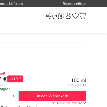
hnelle Lieferung
Rezept einlösen
att
7 €
-11%
3
100 ml
Grundpreis:
5 €
615,70 €/1 l
rfügbar
In den Warenkorb
inkl. MwSt. inkl. Versand