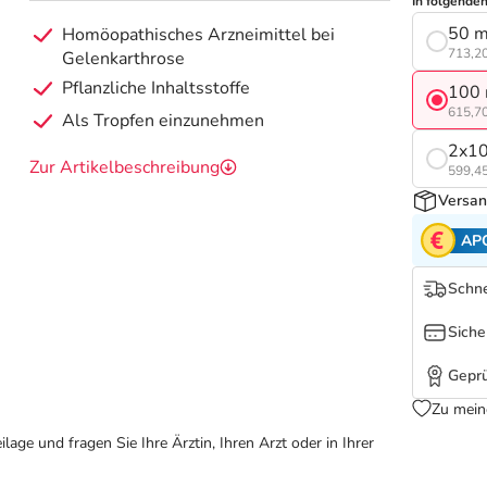
In folgende
50 m
Homöopathisches Arzneimittel bei
713,20
Gelenkarthrose
Pflanzliche Inhaltsstoffe
100 
615,70
Als Tropfen einzunehmen
2x10
Zur Artikelbeschreibung
599,45
Versan
AP
Schne
Siche
Geprü
Zu mein
ge und fragen Sie Ihre Ärztin, Ihren Arzt oder in Ihrer