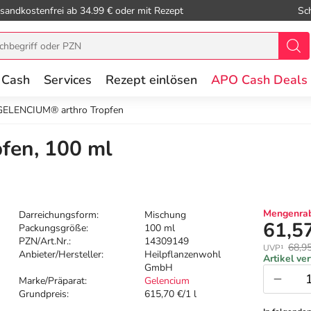
sandkostenfrei ab 34.99 € oder mit Rezept
Sc
 Cash
Services
Rezept einlösen
APO Cash Deals
GELENCIUM® arthro Tropfen
fen, 100 ml
Mengenrab
Darreichungsform:
Mischung
61,5
Packungsgröße:
100 ml
PZN/Art.Nr.:
14309149
68,9
UVP¹
Anbieter/Hersteller:
Heilpflanzenwohl
Artikel ve
GmbH
Marke/Präparat:
Gelencium
Grundpreis:
615,70 €/1 l