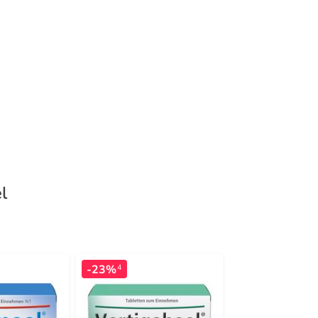
l
-23%
-41%
4
4