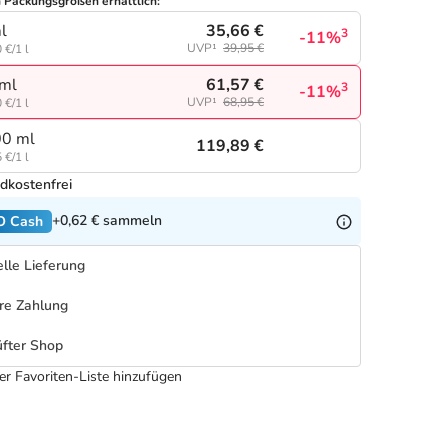
n Packungsgrößen erhältlich:
35,66 €
l
3
-11%
UVP¹
39,95 €
 €/1 l
61,57 €
ml
3
-11%
UVP¹
68,95 €
 €/1 l
0 ml
119,89 €
 €/1 l
dkostenfrei
+0,62 €
sammeln
O Cash
lle Lieferung
re Zahlung
fter Shop
er Favoriten-Liste hinzufügen