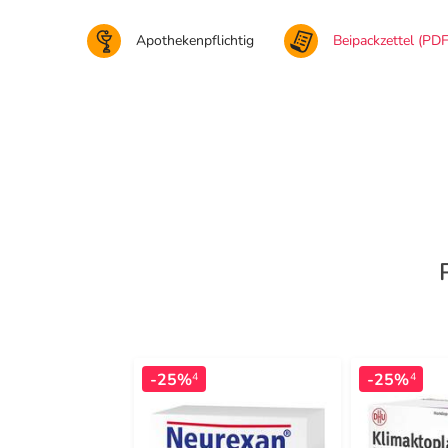
Apothekenpflichtig
Beipackzettel (PDF
-25%
-25%
4
4