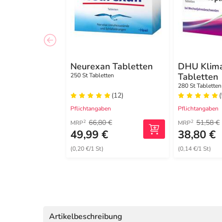
Neurexan Tabletten
DHU Klima
Tabletten
250 St Tabletten
280 St Tabletten
(12)
(
Pflichtangaben
Pflichtangaben
66,80 €
51,58 €
2
2
MRP
MRP
49,99 €
38,80 €
(0,20 €/1 St)
(0,14 €/1 St)
Artikelbeschreibung