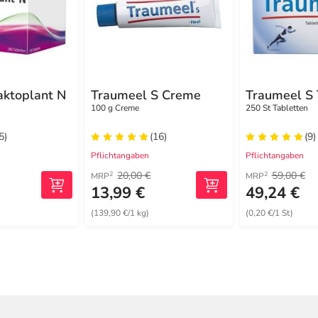
ktoplant N
Traumeel S Creme
Traumeel S 
100 g Creme
250 St Tabletten
5)
(16)
(9)
Pflichtangaben
Pflichtangaben
20,00 €
59,00 €
2
2
MRP
MRP
13,99 €
49,24 €
(139,90 €/1 kg)
(0,20 €/1 St)