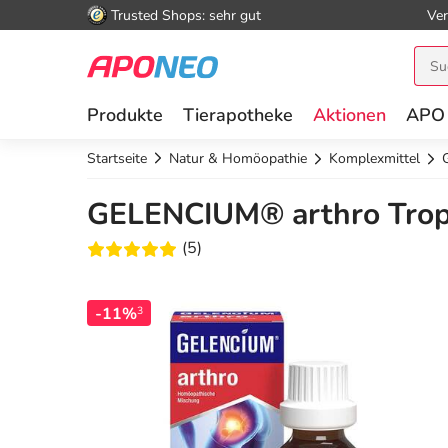
Trusted Shops: sehr gut
Ver
Produkte
Tierapotheke
Aktionen
APO
Startseite
Natur & Homöopathie
Komplexmittel
GELENCIUM® arthro Trop
(5)
-11%
3