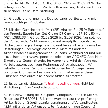
und in der APONEO App. Gültig: 01.08.2026 bis 01.09.2026. Nur
solange der Vorrat reicht. Wir behalten uns vor, die Aktion früher
zu beenden. Keine Barauszahlung.
24: Gratislieferung innerhalb Deutschlands bei Bestellung mit
rezeptpflichtigen Produkten.
25: Mit dem Gutscheincode "Merit25" erhalten Sie 25 % Rabatt auf
das Produkt Eucerin Sun Gel-Creme Oil Control LSF 50+, 50 ml
(PZN 10832664). Gültig: 01.08.2026 bis 31.08.2026. Nur solange
der Vorrat reicht. Nicht anwendbar auf rezeptpflichtige Artikel,
Bücher, Säuglingsanfangsnahrung und Versandkosten sowie bei
Bestellungen über Vergleichsportale. Nicht mit anderen
Aktionsvorteilen (ausgenommen Coupons) kombinierbar und nur
einzulösen unter www.aponeo.de oder in der APONEO App. Nach
Eingabe des Gutscheincodes im Warenkorb, wird der Wert des
Vorteils automatisch vom Rechnungsbetrag abgezogen. Wir
behalten uns das Recht vor, die Aktionen bei Vorliegen eines
wichtigen Grundes zu beenden oder ggf. mit einem anderen
Gutschein bzw. durch eine andere Aktion zu ersetzen.
26: Es gelten die aktuellen
Teilnahmebedingungen
. Nicht bei
Bestellungen über Vergleichsportale.
30: Bei Verwendung des Coupons "Ciclopoli5" erhalten Sie 5 €
Rabatt auf PZN 8907142. Nicht anwendbar auf rezeptpflichtige
Artikel, Bücher, Säuglingsanfangsnahrung und Versandkosten.
Nicht mit anderen Aktionsvorteilen (ausgenommen Coupons)