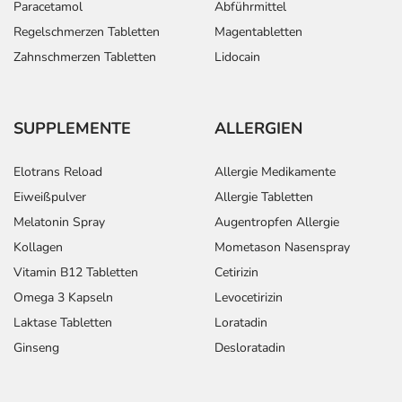
Paracetamol
Abführmittel
Regelschmerzen Tabletten
Magentabletten
Zahnschmerzen Tabletten
Lidocain
SUPPLEMENTE
ALLERGIEN
Elotrans Reload
Allergie Medikamente
Eiweißpulver
Allergie Tabletten
Melatonin Spray
Augentropfen Allergie
Kollagen
Mometason Nasenspray
Vitamin B12 Tabletten
Cetirizin
Omega 3 Kapseln
Levocetirizin
Laktase Tabletten
Loratadin
Ginseng
Desloratadin