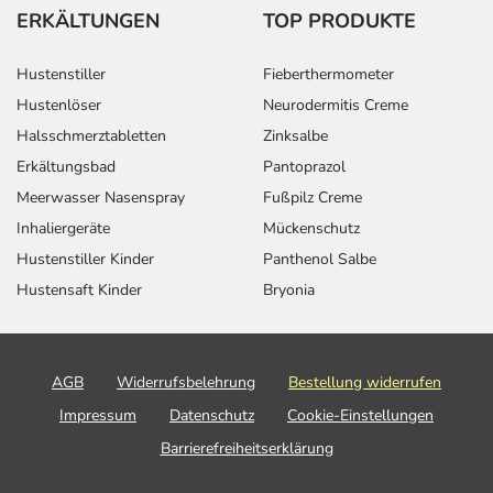
ERKÄLTUNGEN
TOP PRODUKTE
Hustenstiller
Fieberthermometer
Hustenlöser
Neurodermitis Creme
Halsschmerztabletten
Zinksalbe
Erkältungsbad
Pantoprazol
Meerwasser Nasenspray
Fußpilz Creme
Inhaliergeräte
Mückenschutz
Hustenstiller Kinder
Panthenol Salbe
Hustensaft Kinder
Bryonia
AGB
Widerrufsbelehrung
Bestellung widerrufen
Impressum
Datenschutz
Cookie-Einstellungen
Barrierefreiheitserklärung