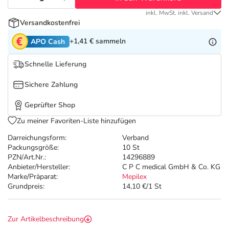
Refluthin, Lasea & Carmenthin Deals
Sport & Fitness
Täglich gut versorgt
inkl. MwSt. inkl. Versand
Versandkostenfrei
Salus Deals
Tierapotheke
+1,41 €
sammeln
APO Cash
Vitamine & Mineralstoffe
Schnelle Lieferung
Sichere Zahlung
Marken
Geprüfter Shop
Zu meiner Favoriten-Liste hinzufügen
Darreichungsform:
Verband
Packungsgröße:
10 St
PZN/Art.Nr.:
14296889
Anbieter/Hersteller:
C P C medical GmbH & Co. KG
Marke/Präparat:
Mepilex
Grundpreis:
14,10 €/1 St
Zur Artikelbeschreibung