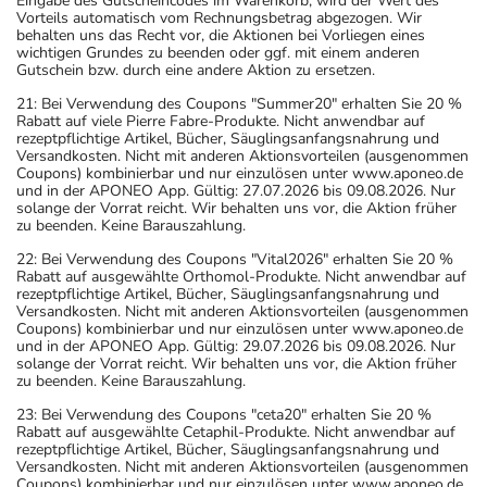
Eingabe des Gutscheincodes im Warenkorb, wird der Wert des
Vorteils automatisch vom Rechnungsbetrag abgezogen. Wir
behalten uns das Recht vor, die Aktionen bei Vorliegen eines
wichtigen Grundes zu beenden oder ggf. mit einem anderen
Gutschein bzw. durch eine andere Aktion zu ersetzen.
21: Bei Verwendung des Coupons "Summer20" erhalten Sie 20 %
Rabatt auf viele Pierre Fabre-Produkte. Nicht anwendbar auf
rezeptpflichtige Artikel, Bücher, Säuglingsanfangsnahrung und
Versandkosten. Nicht mit anderen Aktionsvorteilen (ausgenommen
Coupons) kombinierbar und nur einzulösen unter www.aponeo.de
und in der APONEO App. Gültig: 27.07.2026 bis 09.08.2026. Nur
solange der Vorrat reicht. Wir behalten uns vor, die Aktion früher
zu beenden. Keine Barauszahlung.
22: Bei Verwendung des Coupons "Vital2026" erhalten Sie 20 %
Rabatt auf ausgewählte Orthomol-Produkte. Nicht anwendbar auf
rezeptpflichtige Artikel, Bücher, Säuglingsanfangsnahrung und
Versandkosten. Nicht mit anderen Aktionsvorteilen (ausgenommen
Coupons) kombinierbar und nur einzulösen unter www.aponeo.de
und in der APONEO App. Gültig: 29.07.2026 bis 09.08.2026. Nur
solange der Vorrat reicht. Wir behalten uns vor, die Aktion früher
zu beenden. Keine Barauszahlung.
23: Bei Verwendung des Coupons "ceta20" erhalten Sie 20 %
Rabatt auf ausgewählte Cetaphil-Produkte. Nicht anwendbar auf
rezeptpflichtige Artikel, Bücher, Säuglingsanfangsnahrung und
Versandkosten. Nicht mit anderen Aktionsvorteilen (ausgenommen
Coupons) kombinierbar und nur einzulösen unter www.aponeo.de