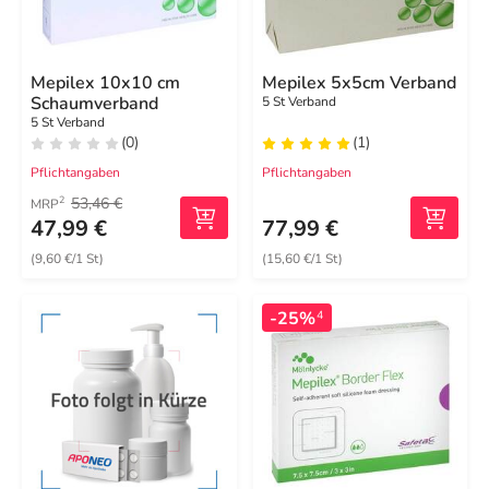
Mepilex 10x10 cm
Mepilex 5x5cm Verband
Schaumverband
5 St Verband
5 St Verband
(0)
(1)
Pflichtangaben
Pflichtangaben
53,46 €
2
MRP
47,99 €
77,99 €
(9,60 €/1 St)
(15,60 €/1 St)
-25%
4