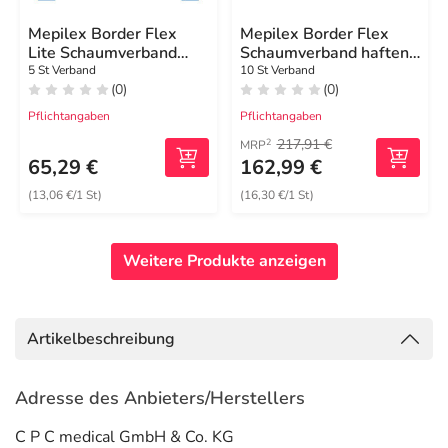
Mepilex Border Flex
Mepilex Border Flex
Lite Schaumverband
Schaumverband haftend
5x12,5 cm
7,5x7,5 cm
5 St Verband
10 St Verband
(0)
(0)
Pflichtangaben
Pflichtangaben
217,91 €
2
MRP
65,29 €
162,99 €
(13,06 €/1 St)
(16,30 €/1 St)
Weitere Produkte anzeigen
Artikelbeschreibung
Adresse des Anbieters/Herstellers
C P C medical GmbH & Co. KG