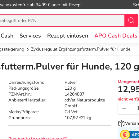
sandkostenfrei ab 34.99 € oder mit Rezept
Sc
 Cash
Services
Rezept einlösen
APO Cash Deals
gssteigerung
Zyklusregulat Ergänzungsfutterm.Pulver für Hunde
futterm.Pulver für Hunde, 120 
Mengenrab
Darreichungsform:
Pulver
12,9
Packungsgröße:
120 g
PZN/Art.Nr.:
14264837
nicht verf
Anbieter/Hersteller:
cdVet Naturprodukte
GmbH
Marke/Präparat:
Cd Vet
Grundpreis:
107,92 €/1 kg
Versan
AP