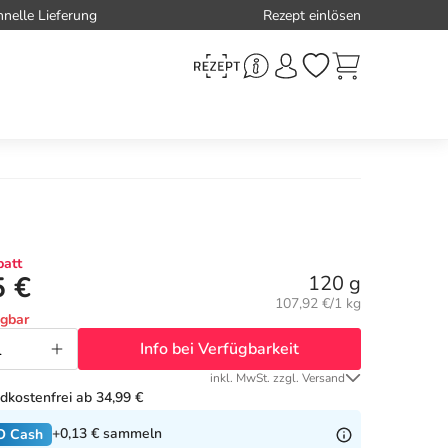
hnelle Lieferung
Rezept einlösen
g
att
5 €
120 g
Grundpreis:
107,92 €/1 kg
ügbar
Info bei Verfügbarkeit
inkl. MwSt. zzgl. Versand
dkostenfrei ab 34,99 €
+0,13 €
sammeln
O Cash