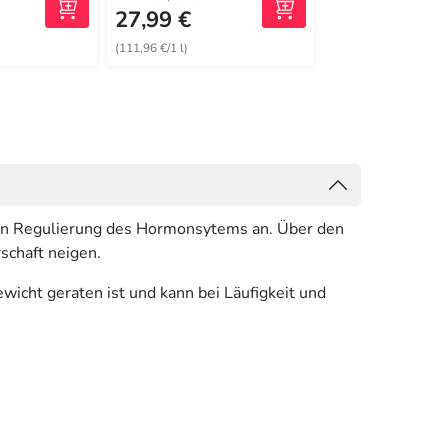
27,99 €
17,80 €
(111,96 €/1 l)
(118,67 €/1 kg)
chen Regulierung des Hormonsytems an. Über den
schaft neigen.
icht geraten ist und kann bei Läufigkeit und