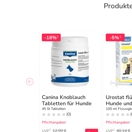
Produkte
-18%
-5%
3
3
Canina Knoblauch
Urostat flü
Tabletten für Hunde
Hunde und
45 St Tabletten
100 ml Flüssigk
(0)
(
Pflichtangaben
Pflichtangaben
12,99 €
40,14 €
1
1
UVP
UVP