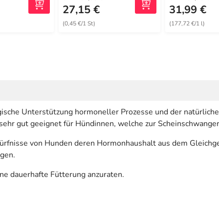
27,15 €
31,99 €
(0,45 €/1 St)
(177,72 €/1 l)
ogische Unterstützung hormoneller Prozesse und der natürli
 sehr gut geeignet für Hündinnen, welche zur Scheinschwanger
dürfnisse von Hunden deren Hormonhaushalt aus dem Gleichgew
agen.
ne dauerhafte Fütterung anzuraten.