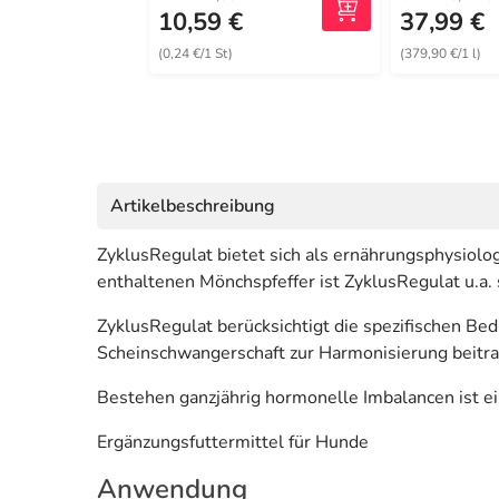
10,59 €
37,99 €
(0,24 €/1 St)
(379,90 €/1 l)
Artikelbeschreibung
ZyklusRegulat bietet sich als ernährungsphysiol
enthaltenen Mönchspfeffer ist ZyklusRegulat u.a.
ZyklusRegulat berücksichtigt die spezifischen Be
Scheinschwangerschaft zur Harmonisierung beitr
Bestehen ganzjährig hormonelle Imbalancen ist ei
Ergänzungsfuttermittel für Hunde
Anwendung