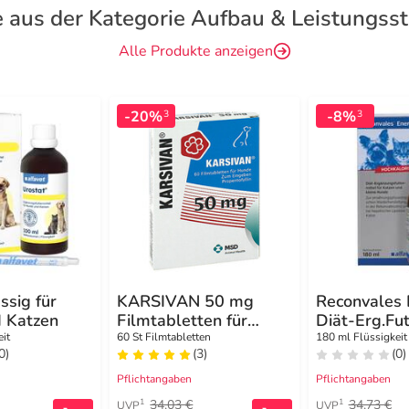
 aus der Kategorie Aufbau & Leistungss
Alle Produkte anzeigen
-20%
-8%
3
3
ssig für
KARSIVAN 50 mg
Reconvales 
 Katzen
Filmtabletten für
Diät-Erg.Fut
Hunde
kl.Hund / Ka
eit
60 St Filmtabletten
180 ml Flüssigkeit
0)
(3)
(0)
Pflichtangaben
Pflichtangaben
34,03 €
34,73 €
1
1
UVP
UVP