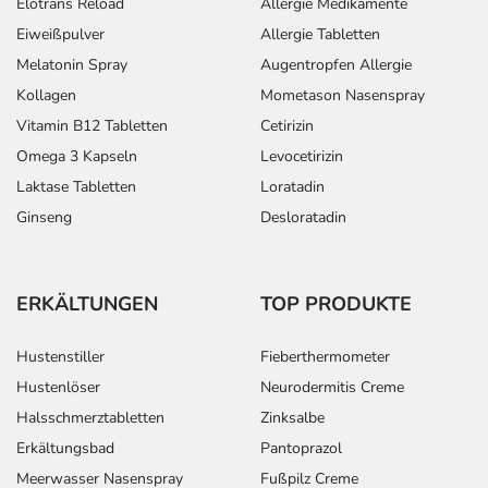
Elotrans Reload
Allergie Medikamente
Eiweißpulver
Allergie Tabletten
Melatonin Spray
Augentropfen Allergie
Kollagen
Mometason Nasenspray
Vitamin B12 Tabletten
Cetirizin
Omega 3 Kapseln
Levocetirizin
Laktase Tabletten
Loratadin
Ginseng
Desloratadin
ERKÄLTUNGEN
TOP PRODUKTE
Hustenstiller
Fieberthermometer
Hustenlöser
Neurodermitis Creme
Halsschmerztabletten
Zinksalbe
Erkältungsbad
Pantoprazol
Meerwasser Nasenspray
Fußpilz Creme