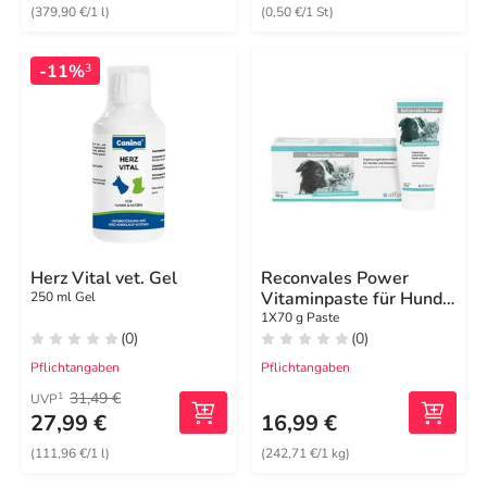
(379,90 €/1 l)
(0,50 €/1 St)
-11%
3
Herz Vital vet. Gel
Reconvales Power
Vitaminpaste für Hunde
250 ml Gel
/ Katzen
1X70 g Paste
(0)
(0)
Pflichtangaben
Pflichtangaben
31,49 €
1
UVP
27,99 €
16,99 €
(111,96 €/1 l)
(242,71 €/1 kg)