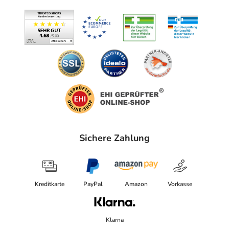
19288 Ludwigslust
Das
PDF des Beipackzettels
können Sie sich oben
herunterladen.
Sichere Zahlung
Kreditkarte
PayPal
Amazon
Vorkasse
Klarna