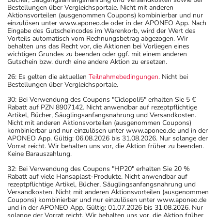
Bestellungen über Vergleichsportale. Nicht mit anderen
Aktionsvorteilen (ausgenommen Coupons) kombinierbar und nur
einzulösen unter www.aponeo.de oder in der APONEO App. Nach
Eingabe des Gutscheincodes im Warenkorb, wird der Wert des
Vorteils automatisch vom Rechnungsbetrag abgezogen. Wir
behalten uns das Recht vor, die Aktionen bei Vorliegen eines
wichtigen Grundes zu beenden oder ggf. mit einem anderen
Gutschein bzw. durch eine andere Aktion zu ersetzen.
26: Es gelten die aktuellen
Teilnahmebedingungen
. Nicht bei
Bestellungen über Vergleichsportale.
30: Bei Verwendung des Coupons "Ciclopoli5" erhalten Sie 5 €
Rabatt auf PZN 8907142. Nicht anwendbar auf rezeptpflichtige
Artikel, Bücher, Säuglingsanfangsnahrung und Versandkosten.
Nicht mit anderen Aktionsvorteilen (ausgenommen Coupons)
kombinierbar und nur einzulösen unter www.aponeo.de und in der
APONEO App. Gültig: 06.08.2026 bis 31.08.2026. Nur solange der
Vorrat reicht. Wir behalten uns vor, die Aktion früher zu beenden.
Keine Barauszahlung.
32: Bei Verwendung des Coupons "HP20" erhalten Sie 20 %
Rabatt auf viele Hansaplast-Produkte. Nicht anwendbar auf
rezeptpflichtige Artikel, Bücher, Säuglingsanfangsnahrung und
Versandkosten. Nicht mit anderen Aktionsvorteilen (ausgenommen
Coupons) kombinierbar und nur einzulösen unter www.aponeo.de
und in der APONEO App. Gültig: 01.07.2026 bis 31.08.2026. Nur
solange der Vorrat reicht. Wir behalten uns vor, die Aktion früher