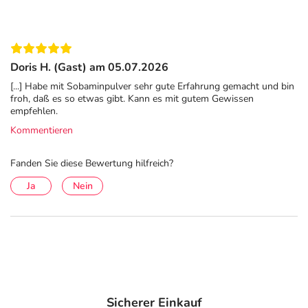
Bewegung dar. Eine ausgewogene Ernährung und
gesunde Lebensweise sind wichtig. Die empfohlene
tägliche Verzehrmenge versteht sich als Richtwert.
Doris H. (Gast) am 05.07.2026
Zusammensetzung
[...] Habe mit Sobaminpulver sehr gute Erfahrung gemacht und bin
froh, daß es so etwas gibt. Kann es mit gutem Gewissen
Cellu-Ligno-Karbon-Isolat (Spezial-Leonardit; CLK-
empfehlen.
WH67®)
Kommentieren
Analytische Bestandteile und Gehalte
Fanden Sie diese Bewertung hilfreich?
Rohfaser ca. 5,6 %
Ja
Nein
Hochwertige Naturstoffe
Im Produkt lassen Geruch und Farbe variieren.
Adresse des Anbieters/Herstellers
O'ZOO GmbH
Am Industriegelände 5
Sicherer Einkauf