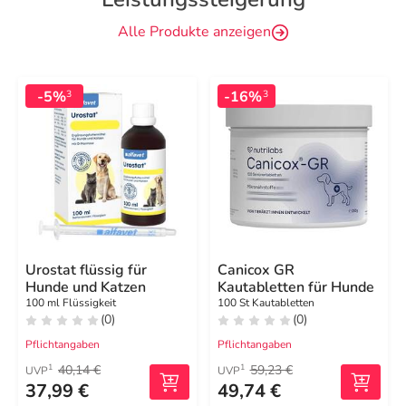
Alle Produkte anzeigen
-5%
-16%
3
3
Urostat flüssig für
Canicox GR
Hunde und Katzen
Kautabletten für Hunde
100 ml Flüssigkeit
100 St Kautabletten
(0)
(0)
Pflichtangaben
Pflichtangaben
40,14 €
59,23 €
1
1
UVP
UVP
37,99 €
49,74 €