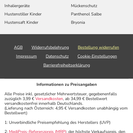
Inhaliergeräte
Mückenschutz
Hustenstiller Kinder
Panthenol Salbe
Hustensaft Kinder
Bryonia
AGB
Widerrufsbelehrung
Bestellung widerrufen
Impressum
Datenschutz
Cookie-Einstellungen
Barrierefreiheitserklärung
Informationen zu Preisangaben
Alle Preise inkl. gesetzlicher Mehrwertsteuer, gegebenenfalls
zuzüglich 3,99 €
Versandkosten
, ab 34,99 € Bestellwert
versandkostenfrei innerhalb Deutschlands.
(Lieferung nach Österreich: 4,95 € Versandkosten unabhängig vom
Bestellwert)
1: Unverbindliche Preisempfehlung des Herstellers (UVP)
2:
MediPreis-Referenzpreis (MRP)
: der höchste Verkaufspreis, den