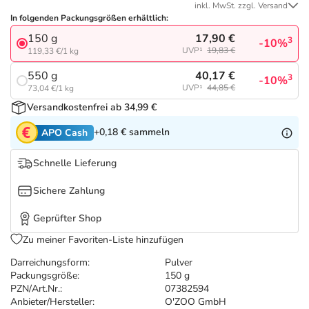
Refluthin, Lasea & Carmenthin Deals
Sport & Fitness
Täglich gut versorgt
inkl. MwSt. zzgl. Versand
In folgenden Packungsgrößen erhältlich:
17,90 €
150 g
Salus Deals
Tierapotheke
3
-10%
UVP¹
19,83 €
119,33 €/1 kg
40,17 €
550 g
3
-10%
Vitamine & Mineralstoffe
UVP¹
44,85 €
73,04 €/1 kg
Versandkostenfrei ab 34,99 €
Marken
+0,18 €
sammeln
APO Cash
Schnelle Lieferung
Sichere Zahlung
Geprüfter Shop
Zu meiner Favoriten-Liste hinzufügen
Darreichungsform:
Pulver
Packungsgröße:
150 g
PZN/Art.Nr.:
07382594
Anbieter/Hersteller:
O'ZOO GmbH