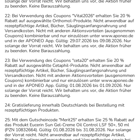
solange der Vorrat reicht. Wir behalten uns vor, die Aktion früher
zu beenden. Keine Barauszahlung.
22: Bei Verwendung des Coupons "Vital2026" erhalten Sie 20 %
Rabatt auf ausgewählte Orthomol-Produkte. Nicht anwendbar auf
rezeptpflichtige Artikel, Bücher, Säuglingsanfangsnahrung und
Versandkosten. Nicht mit anderen Aktionsvorteilen (ausgenommen
Coupons) kombinierbar und nur einzulösen unter www.aponeo.de
und in der APONEO App. Gültig: 29.07.2026 bis 09.08.2026. Nur
solange der Vorrat reicht. Wir behalten uns vor, die Aktion früher
zu beenden. Keine Barauszahlung.
23: Bei Verwendung des Coupons "ceta20" erhalten Sie 20 %
Rabatt auf ausgewählte Cetaphil-Produkte. Nicht anwendbar auf
rezeptpflichtige Artikel, Bücher, Säuglingsanfangsnahrung und
Versandkosten. Nicht mit anderen Aktionsvorteilen (ausgenommen
Coupons) kombinierbar und nur einzulösen unter www.aponeo.de
und in der APONEO App. Gültig: 01.08.2026 bis 01.09.2026. Nur
solange der Vorrat reicht. Wir behalten uns vor, die Aktion früher
zu beenden. Keine Barauszahlung.
24: Gratislieferung innerhalb Deutschlands bei Bestellung mit
rezeptpflichtigen Produkten.
25: Mit dem Gutscheincode "Merit25" erhalten Sie 25 % Rabatt auf
das Produkt Eucerin Sun Gel-Creme Oil Control LSF 50+, 50 ml
(PZN 10832664). Gültig: 01.08.2026 bis 31.08.2026. Nur solange
der Vorrat reicht. Nicht anwendbar auf rezeptpflichtige Artikel,
Bücher, Säuglingsanfangsnahrung und Versandkosten sowie bei