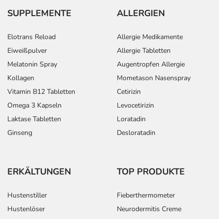
SUPPLEMENTE
ALLERGIEN
Elotrans Reload
Allergie Medikamente
Eiweißpulver
Allergie Tabletten
Melatonin Spray
Augentropfen Allergie
Kollagen
Mometason Nasenspray
Vitamin B12 Tabletten
Cetirizin
Omega 3 Kapseln
Levocetirizin
Laktase Tabletten
Loratadin
Ginseng
Desloratadin
ERKÄLTUNGEN
TOP PRODUKTE
Hustenstiller
Fieberthermometer
Hustenlöser
Neurodermitis Creme