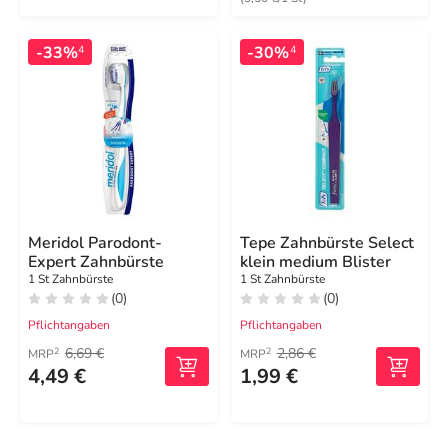
-33%
-30%
4
4
Meridol Parodont-
Tepe Zahnbürste Select
Expert Zahnbürste
klein medium Blister
1 St Zahnbürste
1 St Zahnbürste
(0)
(0)
Pflichtangaben
Pflichtangaben
6,69 €
2,86 €
2
2
MRP
MRP
4,49 €
1,99 €