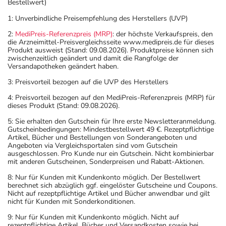
Bestellwert)
1: Unverbindliche Preisempfehlung des Herstellers (UVP)
2:
MediPreis-Referenzpreis (MRP)
: der höchste Verkaufspreis, den
die Arzneimittel-Preisvergleichsseite www.medipreis.de für dieses
Produkt ausweist (Stand: 09.08.2026). Produktpreise können sich
zwischenzeitlich geändert und damit die Rangfolge der
Versandapotheken geändert haben.
3: Preisvorteil bezogen auf die UVP des Herstellers
4: Preisvorteil bezogen auf den MediPreis-Referenzpreis (MRP) für
dieses Produkt (Stand: 09.08.2026).
5: Sie erhalten den Gutschein für Ihre erste Newsletteranmeldung.
Gutscheinbedingungen: Mindestbestellwert 49 €. Rezeptpflichtige
Artikel, Bücher und Bestellungen von Sonderangeboten und
Angeboten via Vergleichsportalen sind vom Gutschein
ausgeschlossen. Pro Kunde nur ein Gutschein. Nicht kombinierbar
mit anderen Gutscheinen, Sonderpreisen und Rabatt-Aktionen.
8: Nur für Kunden mit Kundenkonto möglich. Der Bestellwert
berechnet sich abzüglich ggf. eingelöster Gutscheine und Coupons.
Nicht auf rezeptpflichtige Artikel und Bücher anwendbar und gilt
nicht für Kunden mit Sonderkonditionen.
9: Nur für Kunden mit Kundenkonto möglich. Nicht auf
rezeptpflichtige Artikel, Bücher und Versandkosten sowie bei