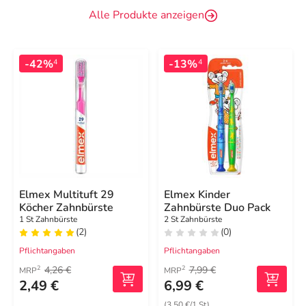
Alle Produkte anzeigen
-42%
-13%
4
4
Elmex Multituft 29
Elmex Kinder
Köcher Zahnbürste
Zahnbürste Duo Pack
1 St Zahnbürste
2 St Zahnbürste
(2)
(0)
Pflichtangaben
Pflichtangaben
4,26 €
7,99 €
2
2
MRP
MRP
2,49 €
6,99 €
(3,50 €/1 St)