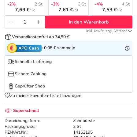
Refluthin, Lasea & Carmenthin Deals
Sport & Fitness
Täglich gut versorgt
-2%
2 St
-3%
3 St
-4%
4 St
7,69 €
7,61 €
7,53 €
/ St
/ St
/ St
Salus Deals
Tierapotheke
In den Warenkorb
inkl. MwSt. zzgl. Versand
Vitamine & Mineralstoffe
Versandkostenfrei ab 34,99 €
+0,08 €
sammeln
APO Cash
Marken
Schnelle Lieferung
Sichere Zahlung
Geprüfter Shop
Zu meiner Favoriten-Liste hinzufügen
Superschnell
Darreichungsform:
Zahnbürste
Packungsgröße:
2 St
PZN/Art.Nr.:
14162195