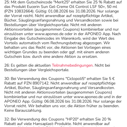
25: Mit dem Gutscheincode "Merit25" erhalten Sie 25 % Rabatt auf
das Produkt Eucerin Sun Gel-Creme Oil Control LSF 50+, 50 ml
(PZN 10832664). Gültig: 01.08.2026 bis 31.08.2026. Nur solange
der Vorrat reicht. Nicht anwendbar auf rezeptpflichtige Artikel,
Bücher, Säuglingsanfangsnahrung und Versandkosten sowie bei
Bestellungen über Vergleichsportale. Nicht mit anderen
Aktionsvorteilen (ausgenommen Coupons) kombinierbar und nur
einzulösen unter www.aponeo.de oder in der APONEO App. Nach
Eingabe des Gutscheincodes im Warenkorb, wird der Wert des
Vorteils automatisch vom Rechnungsbetrag abgezogen. Wir
behalten uns das Recht vor, die Aktionen bei Vorliegen eines
wichtigen Grundes zu beenden oder ggf. mit einem anderen
Gutschein bzw. durch eine andere Aktion zu ersetzen.
26: Es gelten die aktuellen
Teilnahmebedingungen
. Nicht bei
Bestellungen über Vergleichsportale.
30: Bei Verwendung des Coupons "Ciclopoli5" erhalten Sie 5 €
Rabatt auf PZN 8907142. Nicht anwendbar auf rezeptpflichtige
Artikel, Bücher, Säuglingsanfangsnahrung und Versandkosten.
Nicht mit anderen Aktionsvorteilen (ausgenommen Coupons)
kombinierbar und nur einzulösen unter www.aponeo.de und in der
APONEO App. Gültig: 06.08.2026 bis 31.08.2026. Nur solange der
Vorrat reicht. Wir behalten uns vor, die Aktion früher zu beenden.
Keine Barauszahlung.
32: Bei Verwendung des Coupons "HP20" erhalten Sie 20 %
Rabatt auf viele Hansaplast-Produkte. Nicht anwendbar auf