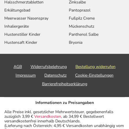
Halsschmerztabletten
Zinksalbe
Erkältungsbad
Pantoprazol
Meerwasser Nasenspray
Fußpilz Creme
Inhaliergeräte
Mückenschutz
Hustenstiller Kinder
Panthenol Salbe
Hustensaft Kinder
Bryonia
AGB
Widerrufsbelehrung
Bestellung widerrufen
Impressum
Datenschutz
Cookie-Einstellungen
Barrierefreiheitserklärung
Informationen zu Preisangaben
Alle Preise inkl. gesetzlicher Mehrwertsteuer, gegebenenfalls
zuzüglich 3,99 €
Versandkosten
, ab 34,99 € Bestellwert
versandkostenfrei innerhalb Deutschlands.
(Lieferung nach Österreich: 4,95 € Versandkosten unabhängig vom