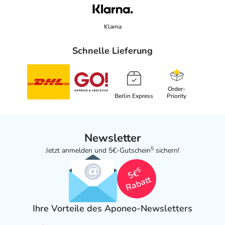
CP GABA GmbH
Alsterufer 1-3
Klarna
20354 Hamburg
Schnelle Lieferung
elektronische Adresse: https://www.meridol.de/
Angaben gem. EU-Produktsicherheitsverordnung (GPSR)
anzeigen
Order-
Berlin Express
Priority
Newsletter
5
Jetzt anmelden und 5€-Gutschein
sichern!
5
5€
Rabatt
Ihre Vorteile des Aponeo-Newsletters