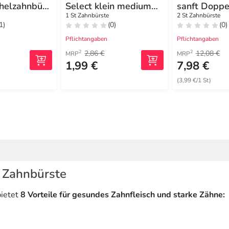
chelzahnbürs
Select klein medium
sanft Doppe
t 9mm B.
Blister
1 St Zahnbürste
2 St Zahnbürste
1)
(0)
(0)
Pflichtangaben
Pflichtangaben
2,86 €
12,08 €
2
2
MRP
MRP
1,99 €
7,98 €
(3,99 €/1 St)
 Zahnbürste
bietet
8 Vorteile für gesundes Zahnfleisch und starke Zähne: