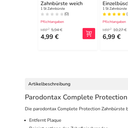
Zahnbürste weich
Einzelbüs
te mit Sof
1 St Zahnbürste
1 St Zahnbürste
(0)
(
Pflichtangaben
Pflichtangaben
5,94 €
10,27 €
2
2
MRP
MRP
4,99 €
6,99 €
Artikelbeschreibung
Parodontax Complete Protection
Die parodontax Complete Protection Zahnbürste 
Entfernt Plaque