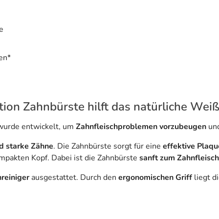
e
en*
ion Zahnbürste hilft das natürliche Weiß
wurde entwickelt, um
Zahnfleischproblemen vorzubeugen
und
nd starke Zähne
. Die Zahnbürste sorgt für eine
effektive Plaq
mpakten Kopf. Dabei ist die Zahnbürste
sanft zum Zahnfleisc
reiniger
ausgestattet. Durch den
ergonomischen Griff
liegt d