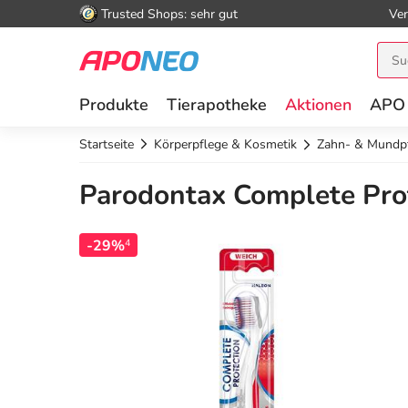
Trusted Shops: sehr gut
Ver
Produkte
Tierapotheke
Aktionen
APO
Startseite
Körperpflege & Kosmetik
Zahn- & Mundp
Parodontax Complete Prot
-29%
4