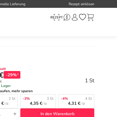
hnelle Lieferung
Rezept einlösen
att
 €
-29%
4
1 St
 €
f Lager
aufen, mehr sparen
2 St
-3%
3 St
-4%
4 St
 €
4,35 €
4,31 €
/ St
/ St
/ St
In den Warenkorb