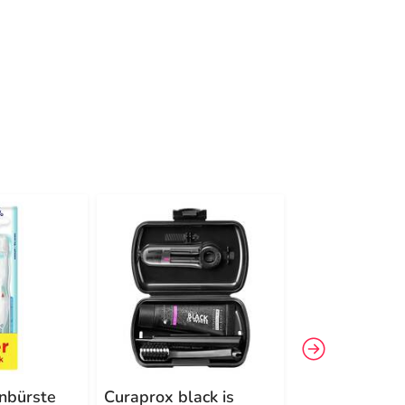
-26%
4
nbürste
Curaprox black is
Elmex Interx