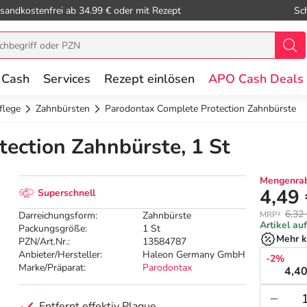
sandkostenfrei ab 34.99 € oder mit Rezept
Sc
 Cash
Services
Rezept einlösen
APO Cash Deals
flege
Zahnbürsten
Parodontax Complete Protection Zahnbürste
ection Zahnbürste, 1 St
Mengenrab
4,49
Superschnell
6,32
Darreichungsform:
Zahnbürste
MRP²
Artikel au
Packungsgröße:
1 St
Mehr k
PZN/Art.Nr.:
13584787
Anbieter/Hersteller:
Haleon Germany GmbH
-2%
Marke/Präparat:
Parodontax
4,40
Entfernt effektiv Plaque