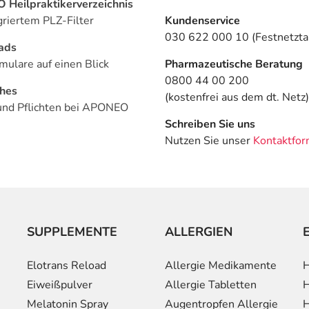
Heilpraktikerverzeichnis
griertem PLZ-Filter
Kundenservice
030 622 000 10 (Festnetztar
ads
mulare auf einen Blick
Pharmazeutische Beratung
0800 44 00 200
ches
(kostenfrei aus dem dt. Netz)
und Pflichten bei APONEO
Schreiben Sie uns
Nutzen Sie unser
Kontaktfor
SUPPLEMENTE
ALLERGIEN
Elotrans Reload
Allergie Medikamente
H
Eiweißpulver
Allergie Tabletten
H
Melatonin Spray
Augentropfen Allergie
H