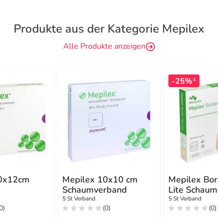
Produkte aus der Kategorie Mepilex
Alle Produkte anzeigen
-25%
4
10x12cm
Mepilex 10x10 cm
Mepilex Bor
Schaumverband
Lite Schau
10x10 cm
5 St Verband
5 St Verband
0)
(0)
(0)