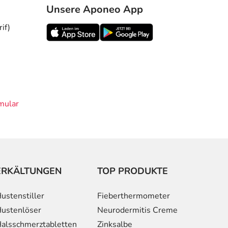
Unsere Aponeo App
if)
mular
ERKÄLTUNGEN
TOP PRODUKTE
ustenstiller
Fieberthermometer
ustenlöser
Neurodermitis Creme
alsschmerztabletten
Zinksalbe