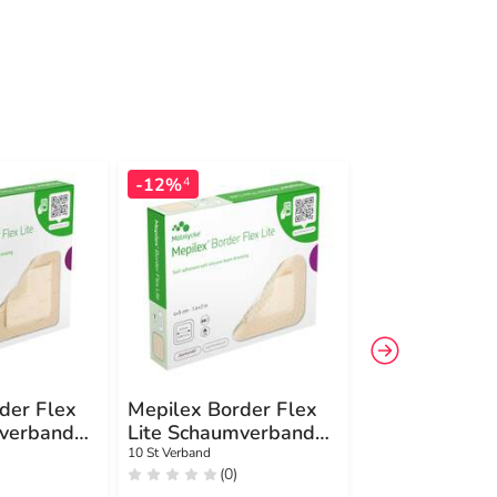
-12%
4
der Flex
Mepilex Border Flex
Mepilex Bord
mverband
Lite Schaumverband
Schaumverba
4x5 cm
haft.7,8x10 c
10 St Verband
5 St Verband
(0)
(0)