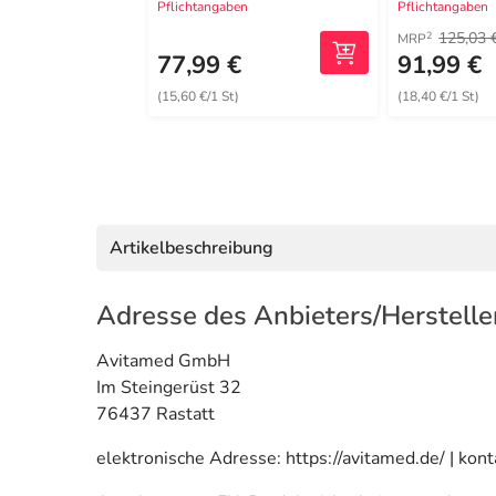
Pflichtangaben
Pflichtangaben
125,03 
2
MRP
77,99 €
91,99 €
(15,60 €/1 St)
(18,40 €/1 St)
Artikelbeschreibung
Adresse des Anbieters/Herstelle
Avitamed GmbH
Im Steingerüst 32
76437 Rastatt
elektronische Adresse: https://avitamed.de/ | ko