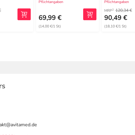
Pflichtangaben
Pflichtangaben
€
120,34 €
2
MRP
69,99 €
90,49 €
(14,00 €/1 St)
(18,10 €/1 St)
rs
ntakt@avitamed.de