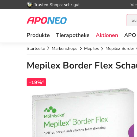
Trusted Shops: sehr gut
Ver
Produkte
Tierapotheke
Aktionen
APO
Startseite
Markenshops
Mepilex
Mepilex Border 
Mepilex Border Flex Scha
-19%
4