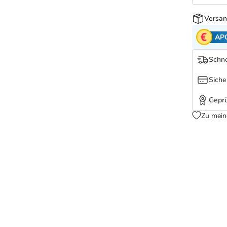
Versan
AP
Schne
Siche
Geprü
Zu mein