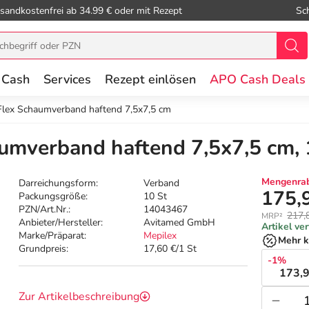
sandkostenfrei ab 34.99 € oder mit Rezept
Sc
 Cash
Services
Rezept einlösen
APO Cash Deals
Flex Schaumverband haftend 7,5x7,5 cm
umverband haftend 7,5x7,5 cm, 
Mengenrab
Darreichungsform:
Verband
175,
Packungsgröße:
10 St
PZN/Art.Nr.:
14043467
217,
MRP²
Anbieter/Hersteller:
Avitamed GmbH
Artikel ve
Marke/Präparat:
Mepilex
Mehr k
Grundpreis:
17,60 €/1 St
-1%
173,9
Zur Artikelbeschreibung