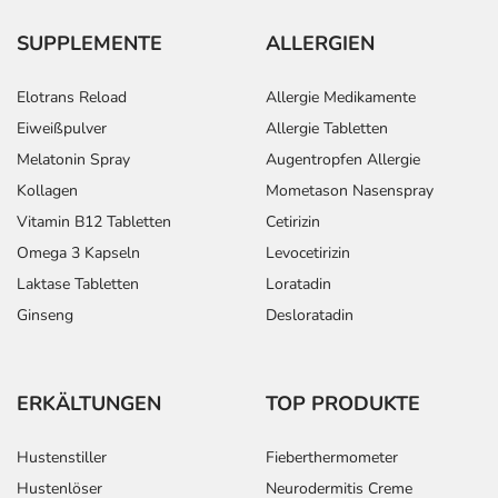
SUPPLEMENTE
ALLERGIEN
Elotrans Reload
Allergie Medikamente
Eiweißpulver
Allergie Tabletten
Melatonin Spray
Augentropfen Allergie
Kollagen
Mometason Nasenspray
Vitamin B12 Tabletten
Cetirizin
Omega 3 Kapseln
Levocetirizin
Laktase Tabletten
Loratadin
Ginseng
Desloratadin
ERKÄLTUNGEN
TOP PRODUKTE
Hustenstiller
Fieberthermometer
Hustenlöser
Neurodermitis Creme