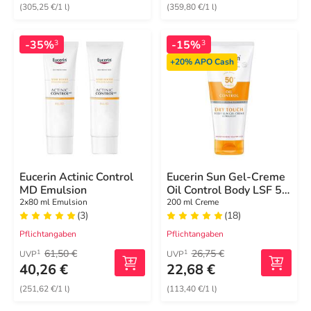
(305,25 €/1 l)
(359,80 €/1 l)
-35%
-15%
3
3
+20%
APO Cash
Eucerin Actinic Control
Eucerin Sun Gel-Creme
MD Emulsion
Oil Control Body LSF 50
+
2x80 ml Emulsion
200 ml Creme
(3)
(18)
Pflichtangaben
Pflichtangaben
61,50 €
26,75 €
1
1
UVP
UVP
40,26 €
22,68 €
(251,62 €/1 l)
(113,40 €/1 l)