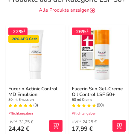
Alle Produkte anzeigen
-22%
-26%
3
3
+20%
APO Cash
Eucerin Actinic Control
Eucerin Sun Gel-Creme
MD Emulsion
Oil Control LSF 50+
80 ml Emulsion
50 ml Creme
(3)
(80)
Pflichtangaben
Pflichtangaben
31,25 €
24,25 €
1
1
UVP
UVP
24,42 €
17,99 €