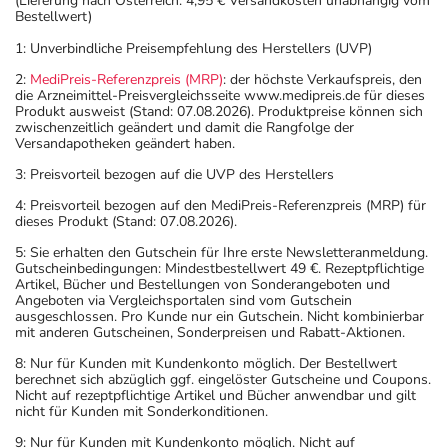
(Lieferung nach Österreich: 4,95 € Versandkosten unabhängig vom
Bestellwert)
1: Unverbindliche Preisempfehlung des Herstellers (UVP)
2:
MediPreis-Referenzpreis (MRP)
: der höchste Verkaufspreis, den
die Arzneimittel-Preisvergleichsseite www.medipreis.de für dieses
Produkt ausweist (Stand: 07.08.2026). Produktpreise können sich
zwischenzeitlich geändert und damit die Rangfolge der
Versandapotheken geändert haben.
3: Preisvorteil bezogen auf die UVP des Herstellers
4: Preisvorteil bezogen auf den MediPreis-Referenzpreis (MRP) für
dieses Produkt (Stand: 07.08.2026).
5: Sie erhalten den Gutschein für Ihre erste Newsletteranmeldung.
Gutscheinbedingungen: Mindestbestellwert 49 €. Rezeptpflichtige
Artikel, Bücher und Bestellungen von Sonderangeboten und
Angeboten via Vergleichsportalen sind vom Gutschein
ausgeschlossen. Pro Kunde nur ein Gutschein. Nicht kombinierbar
mit anderen Gutscheinen, Sonderpreisen und Rabatt-Aktionen.
8: Nur für Kunden mit Kundenkonto möglich. Der Bestellwert
berechnet sich abzüglich ggf. eingelöster Gutscheine und Coupons.
Nicht auf rezeptpflichtige Artikel und Bücher anwendbar und gilt
nicht für Kunden mit Sonderkonditionen.
9: Nur für Kunden mit Kundenkonto möglich. Nicht auf