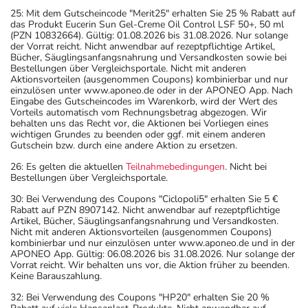
25: Mit dem Gutscheincode "Merit25" erhalten Sie 25 % Rabatt auf
das Produkt Eucerin Sun Gel-Creme Oil Control LSF 50+, 50 ml
(PZN 10832664). Gültig: 01.08.2026 bis 31.08.2026. Nur solange
der Vorrat reicht. Nicht anwendbar auf rezeptpflichtige Artikel,
Bücher, Säuglingsanfangsnahrung und Versandkosten sowie bei
Bestellungen über Vergleichsportale. Nicht mit anderen
Aktionsvorteilen (ausgenommen Coupons) kombinierbar und nur
einzulösen unter www.aponeo.de oder in der APONEO App. Nach
Eingabe des Gutscheincodes im Warenkorb, wird der Wert des
Vorteils automatisch vom Rechnungsbetrag abgezogen. Wir
behalten uns das Recht vor, die Aktionen bei Vorliegen eines
wichtigen Grundes zu beenden oder ggf. mit einem anderen
Gutschein bzw. durch eine andere Aktion zu ersetzen.
26: Es gelten die aktuellen
Teilnahmebedingungen
. Nicht bei
Bestellungen über Vergleichsportale.
30: Bei Verwendung des Coupons "Ciclopoli5" erhalten Sie 5 €
Rabatt auf PZN 8907142. Nicht anwendbar auf rezeptpflichtige
Artikel, Bücher, Säuglingsanfangsnahrung und Versandkosten.
Nicht mit anderen Aktionsvorteilen (ausgenommen Coupons)
kombinierbar und nur einzulösen unter www.aponeo.de und in der
APONEO App. Gültig: 06.08.2026 bis 31.08.2026. Nur solange der
Vorrat reicht. Wir behalten uns vor, die Aktion früher zu beenden.
Keine Barauszahlung.
32: Bei Verwendung des Coupons "HP20" erhalten Sie 20 %