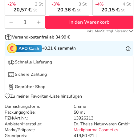
Refluthin, Lasea & Carmenthin Deals
Sport & Fitness
Täglich gut versorgt
-2%
2 St
-3%
3 St
-4%
4 St
20,57 €
20,36 €
20,15 €
/ St
/ St
/ St
Salus Deals
Tierapotheke
In den Warenkorb
inkl. MwSt. zzgl. Versand
Vitamine & Mineralstoffe
Versandkostenfrei ab 34,99 €
+0,21 €
sammeln
APO Cash
Marken
Schnelle Lieferung
Sichere Zahlung
Geprüfter Shop
Zu meiner Favoriten-Liste hinzufügen
Darreichungsform:
Creme
Packungsgröße:
50 ml
PZN/Art.Nr.:
13926213
Anbieter/Hersteller:
Dr. Theiss Naturwaren GmbH
Marke/Präparat:
Medipharma Cosmetics
Grundpreis:
419,80 €/1 l