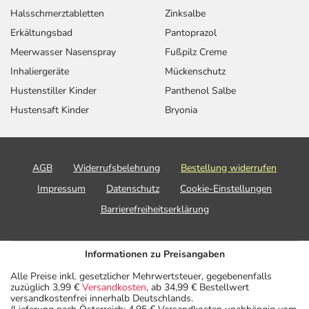
Halsschmerztabletten
Zinksalbe
Erkältungsbad
Pantoprazol
Meerwasser Nasenspray
Fußpilz Creme
Inhaliergeräte
Mückenschutz
Hustenstiller Kinder
Panthenol Salbe
Hustensaft Kinder
Bryonia
AGB
Widerrufsbelehrung
Bestellung widerrufen
Impressum
Datenschutz
Cookie-Einstellungen
Barrierefreiheitserklärung
Informationen zu Preisangaben
Alle Preise inkl. gesetzlicher Mehrwertsteuer, gegebenenfalls
zuzüglich 3,99 €
Versandkosten
, ab 34,99 € Bestellwert
versandkostenfrei innerhalb Deutschlands.