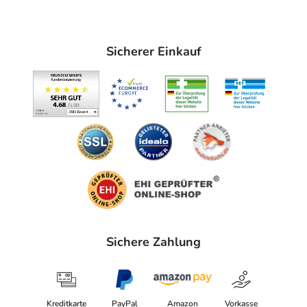
Augenkontakt vermeiden. Mehrfach auftragen, um den
Lichtschutz aufrecht zu erhalten, insbesondere nach dem
Aufenthalt im Wasser, Abtrocknen und Schwitzen.
Sicherer Einkauf
Sonnenschutzmittel großzügig auftragen (geringe
Mengen reduzieren die Schutzleistung).
Hinweise
Ohne allergene Duftstoffe, Parabene, Mineralöle und
Konservierungsstoffe.
Hautverträglichkeit dermatologisch nachgewiesen.
Vollständig einziehen lassen und direkten Kontakt mit
Textilien und harten Oberflächen vermeiden, um
Verfärbungen vorzubeugen.
Sichere Zahlung
Inhaltsstoffe
Aqua, Dibutyl Adipate, Diethylamino Hydroxybenzoyl
Hexyl Benzoate, Dicaprylyl Carbonate, Glycerin,
Kreditkarte
PayPal
Amazon
Vorkasse