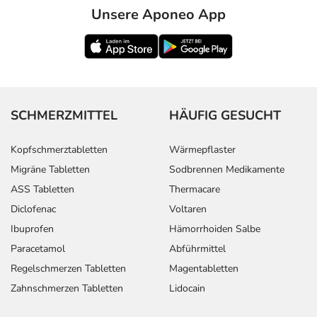
Unsere Aponeo App
SCHMERZMITTEL
HÄUFIG GESUCHT
Kopfschmerztabletten
Wärmepflaster
Migräne Tabletten
Sodbrennen Medikamente
ASS Tabletten
Thermacare
Diclofenac
Voltaren
Ibuprofen
Hämorrhoiden Salbe
Paracetamol
Abführmittel
Regelschmerzen Tabletten
Magentabletten
Zahnschmerzen Tabletten
Lidocain