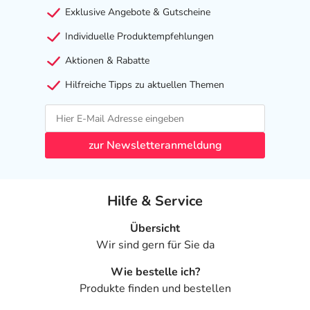
elektronische Adresse: www.naturwaren-theiss.de
Exklusive Angebote & Gutscheine
Angaben gem. EU-Produktsicherheitsverordnung (GPSR)
Individuelle Produktempfehlungen
anzeigen
Aktionen & Rabatte
Hilfreiche Tipps zu aktuellen Themen
zur Newsletteranmeldung
Hilfe & Service
Übersicht
Wir sind gern für Sie da
Wie bestelle ich?
Produkte finden und bestellen