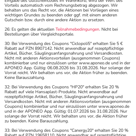
Eingabe des Gutscheincodes im Warenkorb, wird der Wert des
Vorteils automatisch vom Rechnungsbetrag abgezogen. Wir
behalten uns das Recht vor, die Aktionen bei Vorliegen eines
wichtigen Grundes zu beenden oder ggf. mit einem anderen
Gutschein bzw. durch eine andere Aktion zu ersetzen.
26: Es gelten die aktuellen
Teilnahmebedingungen
. Nicht bei
Bestellungen über Vergleichsportale.
30: Bei Verwendung des Coupons "Ciclopoli5" erhalten Sie 5 €
Rabatt auf PZN 8907142. Nicht anwendbar auf rezeptpflichtige
Artikel, Bücher, Säuglingsanfangsnahrung und Versandkosten.
Nicht mit anderen Aktionsvorteilen (ausgenommen Coupons)
kombinierbar und nur einzulösen unter www.aponeo.de und in der
APONEO App. Gültig: 06.08.2026 bis 31.08.2026. Nur solange der
Vorrat reicht. Wir behalten uns vor, die Aktion früher zu beenden.
Keine Barauszahlung.
32: Bei Verwendung des Coupons "HP20" erhalten Sie 20 %
Rabatt auf viele Hansaplast-Produkte. Nicht anwendbar auf
rezeptpflichtige Artikel, Bücher, Säuglingsanfangsnahrung und
Versandkosten. Nicht mit anderen Aktionsvorteilen (ausgenommen
Coupons) kombinierbar und nur einzulösen unter www.aponeo.de
und in der APONEO App. Gültig: 01.07.2026 bis 31.08.2026. Nur
solange der Vorrat reicht. Wir behalten uns vor, die Aktion früher
zu beenden. Keine Barauszahlung.
33: Bei Verwendung des Coupons "Canergy20" erhalten Sie 20 %
Rabatt auf PZN 19658110. Nicht anwendbar auf rezeptpflichtige