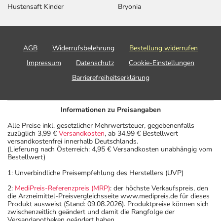
Hustensaft Kinder
Bryonia
AGB
Widerrufsbelehrung
Bestellung widerrufen
Impressum
Datenschutz
Cookie-Einstellungen
Barrierefreiheitserklärung
Informationen zu Preisangaben
Alle Preise inkl. gesetzlicher Mehrwertsteuer, gegebenenfalls
zuzüglich 3,99 €
Versandkosten
, ab 34,99 € Bestellwert
versandkostenfrei innerhalb Deutschlands.
(Lieferung nach Österreich: 4,95 € Versandkosten unabhängig vom
Bestellwert)
1: Unverbindliche Preisempfehlung des Herstellers (UVP)
2:
MediPreis-Referenzpreis (MRP)
: der höchste Verkaufspreis, den
die Arzneimittel-Preisvergleichsseite www.medipreis.de für dieses
Produkt ausweist (Stand: 09.08.2026). Produktpreise können sich
zwischenzeitlich geändert und damit die Rangfolge der
Versandapotheken geändert haben.