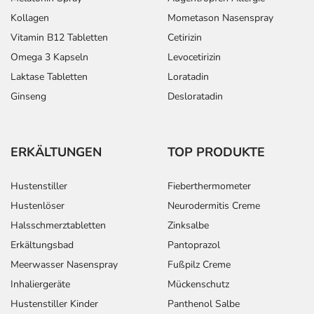
Kollagen
Mometason Nasenspray
Vitamin B12 Tabletten
Cetirizin
Omega 3 Kapseln
Levocetirizin
Laktase Tabletten
Loratadin
Ginseng
Desloratadin
ERKÄLTUNGEN
TOP PRODUKTE
Hustenstiller
Fieberthermometer
Hustenlöser
Neurodermitis Creme
Halsschmerztabletten
Zinksalbe
Erkältungsbad
Pantoprazol
Meerwasser Nasenspray
Fußpilz Creme
Inhaliergeräte
Mückenschutz
Hustenstiller Kinder
Panthenol Salbe