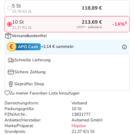
Refluthin, Lasea & Carmenthin Deals
Sport & Fitness
Täglich gut versorgt
5 St
118,89 €
23,78 €/1 St
Salus Deals
Tierapotheke
213,69 €
10 St
4
-14%
MRP²
249,56 €
21,37 €/1 St
Vitamine & Mineralstoffe
Versandkostenfrei
+2,14 €
sammeln
APO Cash
Marken
Schnelle Lieferung
Sichere Zahlung
Geprüfter Shop
Zu meiner Favoriten-Liste hinzufügen
Darreichungsform:
Verband
Packungsgröße:
10 St
PZN/Art.Nr.:
13831777
Anbieter/Hersteller:
Avitamed GmbH
Marke/Präparat:
Mepilex
Grundpreis:
21,37 €/1 St