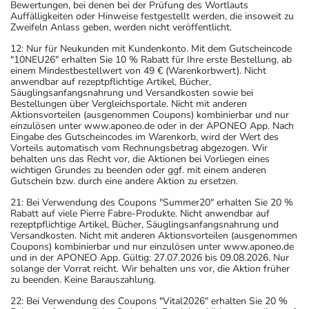
Bewertungen, bei denen bei der Prüfung des Wortlauts
Auffälligkeiten oder Hinweise festgestellt werden, die insoweit zu
Zweifeln Anlass geben, werden nicht veröffentlicht.
12: Nur für Neukunden mit Kundenkonto. Mit dem Gutscheincode
"10NEU26" erhalten Sie 10 % Rabatt für Ihre erste Bestellung, ab
einem Mindestbestellwert von 49 € (Warenkorbwert). Nicht
anwendbar auf rezeptpflichtige Artikel, Bücher,
Säuglingsanfangsnahrung und Versandkosten sowie bei
Bestellungen über Vergleichsportale. Nicht mit anderen
Aktionsvorteilen (ausgenommen Coupons) kombinierbar und nur
einzulösen unter www.aponeo.de oder in der APONEO App. Nach
Eingabe des Gutscheincodes im Warenkorb, wird der Wert des
Vorteils automatisch vom Rechnungsbetrag abgezogen. Wir
behalten uns das Recht vor, die Aktionen bei Vorliegen eines
wichtigen Grundes zu beenden oder ggf. mit einem anderen
Gutschein bzw. durch eine andere Aktion zu ersetzen.
21: Bei Verwendung des Coupons "Summer20" erhalten Sie 20 %
Rabatt auf viele Pierre Fabre-Produkte. Nicht anwendbar auf
rezeptpflichtige Artikel, Bücher, Säuglingsanfangsnahrung und
Versandkosten. Nicht mit anderen Aktionsvorteilen (ausgenommen
Coupons) kombinierbar und nur einzulösen unter www.aponeo.de
und in der APONEO App. Gültig: 27.07.2026 bis 09.08.2026. Nur
solange der Vorrat reicht. Wir behalten uns vor, die Aktion früher
zu beenden. Keine Barauszahlung.
22: Bei Verwendung des Coupons "Vital2026" erhalten Sie 20 %