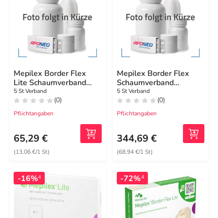
Mepilex Border Flex
Mepilex Border Flex
Lite Schaumverband
Schaumverband
5x12,5 cm
haft.15x19 cm oval
5 St Verband
5 St Verband
(0)
(0)
Pflichtangaben
Pflichtangaben
65,29 €
344,69 €
(13,06 €/1 St)
(68,94 €/1 St)
-16%
-72%
4
4