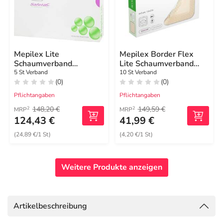
Mepilex Lite
Mepilex Border Flex
Schaumverband
Lite Schaumverband
12,5x12,5cm steril
4x5 cm
5 St Verband
10 St Verband
(0)
(0)
Pflichtangaben
Pflichtangaben
148,20 €
149,59 €
2
2
MRP
MRP
124,43 €
41,99 €
(24,89 €/1 St)
(4,20 €/1 St)
Weitere Produkte anzeigen
Artikelbeschreibung