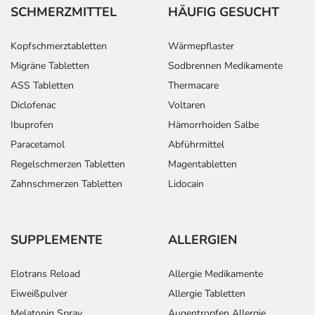
SCHMERZMITTEL
HÄUFIG GESUCHT
Kopfschmerztabletten
Wärmepflaster
Migräne Tabletten
Sodbrennen Medikamente
ASS Tabletten
Thermacare
Diclofenac
Voltaren
Ibuprofen
Hämorrhoiden Salbe
Paracetamol
Abführmittel
Regelschmerzen Tabletten
Magentabletten
Zahnschmerzen Tabletten
Lidocain
SUPPLEMENTE
ALLERGIEN
Elotrans Reload
Allergie Medikamente
Eiweißpulver
Allergie Tabletten
Melatonin Spray
Augentropfen Allergie