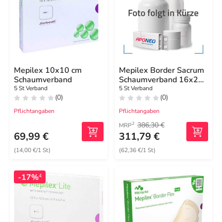
Mepilex 10x10 cm
Mepilex Border Sacrum
Schaumverband
Schaumverband 16x20
cm steril
5 St Verband
5 St Verband
(0)
(0)
Pflichtangaben
Pflichtangaben
386,30 €
2
MRP
69,99 €
311,79 €
(14,00 €/1 St)
(62,36 €/1 St)
-17%
4