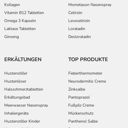
Kollagen
Mometason Nasenspray
Vitamin B12 Tabletten
Cetirizin
Omega 3 Kapseln
Levocetirizin
Laktase Tabletten
Loratadin
Ginseng
Desloratadin
ERKÄLTUNGEN
TOP PRODUKTE
Hustenstiller
Fieberthermometer
Hustenlöser
Neurodermitis Creme
Halsschmerztabletten
Zinksalbe
Erkältungsbad
Pantoprazol
Meerwasser Nasenspray
Fußpilz Creme
Inhaliergeräte
Mückenschutz
Hustenstiller Kinder
Panthenol Salbe