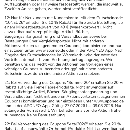
Auffälligkeiten oder Hinweise festgestellt werden, die insoweit zu
Zweifeln Anlass geben, werden nicht veröffentlicht.
12: Nur für Neukunden mit Kundenkonto. Mit dem Gutscheincode
"10NEU26" erhalten Sie 10 % Rabatt für Ihre erste Bestellung, ab
einem Mindestbestellwert von 49 € (Warenkorbwert). Nicht
anwendbar auf rezeptpflichtige Artikel, Bücher,
Säuglingsanfangsnahrung und Versandkosten sowie bei
Bestellungen über Vergleichsportale. Nicht mit anderen
Aktionsvorteilen (ausgenommen Coupons) kombinierbar und nur
einzulösen unter www.aponeo.de oder in der APONEO App. Nach
Eingabe des Gutscheincodes im Warenkorb, wird der Wert des
Vorteils automatisch vom Rechnungsbetrag abgezogen. Wir
behalten uns das Recht vor, die Aktionen bei Vorliegen eines
wichtigen Grundes zu beenden oder ggf. mit einem anderen
Gutschein bzw. durch eine andere Aktion zu ersetzen.
21: Bei Verwendung des Coupons "Summer20" erhalten Sie 20 %
Rabatt auf viele Pierre Fabre-Produkte. Nicht anwendbar auf
rezeptpflichtige Artikel, Bücher, Säuglingsanfangsnahrung und
Versandkosten. Nicht mit anderen Aktionsvorteilen (ausgenommen
Coupons) kombinierbar und nur einzulösen unter www.aponeo.de
und in der APONEO App. Gültig: 27.07.2026 bis 09.08.2026. Nur
solange der Vorrat reicht. Wir behalten uns vor, die Aktion früher
zu beenden. Keine Barauszahlung.
22: Bei Verwendung des Coupons "Vital2026" erhalten Sie 20 %
Rabatt auf ausgewählte Orthomol-Produkte. Nicht anwendbar auf