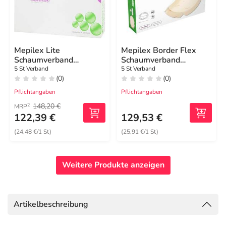
Mepilex Lite
Mepilex Border Flex
Schaumverband
Schaumverband
12,5x12,5cm steril
haft.7,8x10 cm oval
5 St Verband
5 St Verband
(0)
(0)
Pflichtangaben
Pflichtangaben
148,20 €
2
MRP
122,39 €
129,53 €
(24,48 €/1 St)
(25,91 €/1 St)
Weitere Produkte anzeigen
Artikelbeschreibung