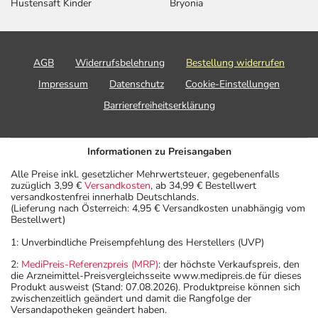
Hustensaft Kinder
Bryonia
AGB
Widerrufsbelehrung
Bestellung widerrufen
Impressum
Datenschutz
Cookie-Einstellungen
Barrierefreiheitserklärung
Informationen zu Preisangaben
Alle Preise inkl. gesetzlicher Mehrwertsteuer, gegebenenfalls
zuzüglich 3,99 €
Versandkosten
, ab 34,99 € Bestellwert
versandkostenfrei innerhalb Deutschlands.
(Lieferung nach Österreich: 4,95 € Versandkosten unabhängig vom
Bestellwert)
1: Unverbindliche Preisempfehlung des Herstellers (UVP)
2:
MediPreis-Referenzpreis (MRP)
: der höchste Verkaufspreis, den
die Arzneimittel-Preisvergleichsseite www.medipreis.de für dieses
Produkt ausweist (Stand: 07.08.2026). Produktpreise können sich
zwischenzeitlich geändert und damit die Rangfolge der
Versandapotheken geändert haben.