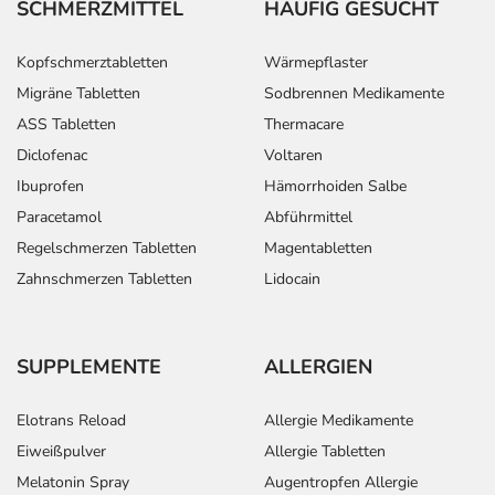
SCHMERZMITTEL
HÄUFIG GESUCHT
Kopfschmerztabletten
Wärmepflaster
Migräne Tabletten
Sodbrennen Medikamente
ASS Tabletten
Thermacare
Diclofenac
Voltaren
Ibuprofen
Hämorrhoiden Salbe
Paracetamol
Abführmittel
Regelschmerzen Tabletten
Magentabletten
Zahnschmerzen Tabletten
Lidocain
SUPPLEMENTE
ALLERGIEN
Elotrans Reload
Allergie Medikamente
Eiweißpulver
Allergie Tabletten
Melatonin Spray
Augentropfen Allergie