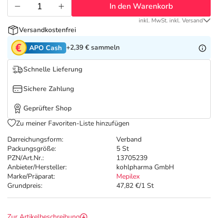
Refluthin, Lasea & Carmenthin Deals
Sport & Fitness
Täglich gut versorgt
In den Warenkorb
inkl. MwSt. inkl. Versand
Salus Deals
Tierapotheke
Versandkostenfrei
+2,39 €
sammeln
APO Cash
Vitamine & Mineralstoffe
Schnelle Lieferung
Marken
Sichere Zahlung
Geprüfter Shop
Zu meiner Favoriten-Liste hinzufügen
Darreichungsform:
Verband
Packungsgröße:
5 St
PZN/Art.Nr.:
13705239
Anbieter/Hersteller:
kohlpharma GmbH
Marke/Präparat:
Mepilex
Grundpreis:
47,82 €/1 St
Zur Artikelbeschreibung