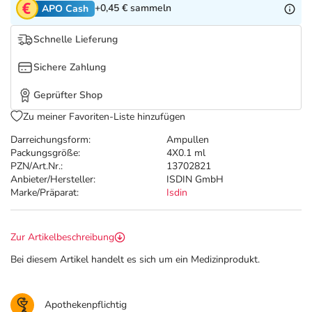
Refluthin, Lasea & Carmenthin Deals
Sport & Fitness
Täglich gut versorgt
+0,45 €
sammeln
APO Cash
Schnelle Lieferung
Salus Deals
Tierapotheke
Sichere Zahlung
Vitamine & Mineralstoffe
Geprüfter Shop
Zu meiner Favoriten-Liste hinzufügen
Marken
Darreichungsform:
Ampullen
Packungsgröße:
4X0.1 ml
PZN/Art.Nr.:
13702821
Anbieter/Hersteller:
ISDIN GmbH
Marke/Präparat:
Isdin
Zur Artikelbeschreibung
Bei diesem Artikel handelt es sich um ein Medizinprodukt.
Apothekenpflichtig