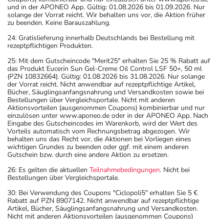
und in der APONEO App. Gültig: 01.08.2026 bis 01.09.2026. Nur
solange der Vorrat reicht. Wir behalten uns vor, die Aktion früher
zu beenden. Keine Barauszahlung.
24: Gratislieferung innerhalb Deutschlands bei Bestellung mit
rezeptpflichtigen Produkten.
25: Mit dem Gutscheincode "Merit25" erhalten Sie 25 % Rabatt auf
das Produkt Eucerin Sun Gel-Creme Oil Control LSF 50+, 50 ml
(PZN 10832664). Gültig: 01.08.2026 bis 31.08.2026. Nur solange
der Vorrat reicht. Nicht anwendbar auf rezeptpflichtige Artikel,
Bücher, Säuglingsanfangsnahrung und Versandkosten sowie bei
Bestellungen über Vergleichsportale. Nicht mit anderen
Aktionsvorteilen (ausgenommen Coupons) kombinierbar und nur
einzulösen unter www.aponeo.de oder in der APONEO App. Nach
Eingabe des Gutscheincodes im Warenkorb, wird der Wert des
Vorteils automatisch vom Rechnungsbetrag abgezogen. Wir
behalten uns das Recht vor, die Aktionen bei Vorliegen eines
wichtigen Grundes zu beenden oder ggf. mit einem anderen
Gutschein bzw. durch eine andere Aktion zu ersetzen.
26: Es gelten die aktuellen
Teilnahmebedingungen
. Nicht bei
Bestellungen über Vergleichsportale.
30: Bei Verwendung des Coupons "Ciclopoli5" erhalten Sie 5 €
Rabatt auf PZN 8907142. Nicht anwendbar auf rezeptpflichtige
Artikel, Bücher, Säuglingsanfangsnahrung und Versandkosten.
Nicht mit anderen Aktionsvorteilen (ausgenommen Coupons)