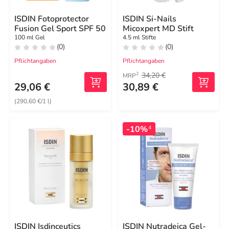
ISDIN Fotoprotector
ISDIN Si-Nails
Fusion Gel Sport SPF 50
Micoxpert MD Stift
100 ml Gel
4.5 ml Stifte
(0)
(0)
Pflichtangaben
Pflichtangaben
34,20 €
2
MRP
29,06 €
30,89 €
(290,60 €/1 l)
-10%
4
ISDIN Isdinceutics
ISDIN Nutradeica Gel-