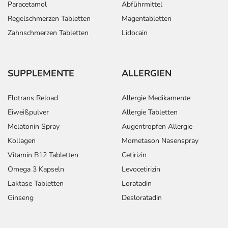
Paracetamol
Abführmittel
Regelschmerzen Tabletten
Magentabletten
Zahnschmerzen Tabletten
Lidocain
SUPPLEMENTE
ALLERGIEN
Elotrans Reload
Allergie Medikamente
Eiweißpulver
Allergie Tabletten
Melatonin Spray
Augentropfen Allergie
Kollagen
Mometason Nasenspray
Vitamin B12 Tabletten
Cetirizin
Omega 3 Kapseln
Levocetirizin
Laktase Tabletten
Loratadin
Ginseng
Desloratadin