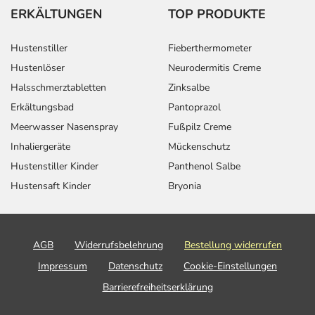
ERKÄLTUNGEN
TOP PRODUKTE
Hustenstiller
Fieberthermometer
Hustenlöser
Neurodermitis Creme
Halsschmerztabletten
Zinksalbe
Erkältungsbad
Pantoprazol
Meerwasser Nasenspray
Fußpilz Creme
Inhaliergeräte
Mückenschutz
Hustenstiller Kinder
Panthenol Salbe
Hustensaft Kinder
Bryonia
AGB
Widerrufsbelehrung
Bestellung widerrufen
Impressum
Datenschutz
Cookie-Einstellungen
Barrierefreiheitserklärung